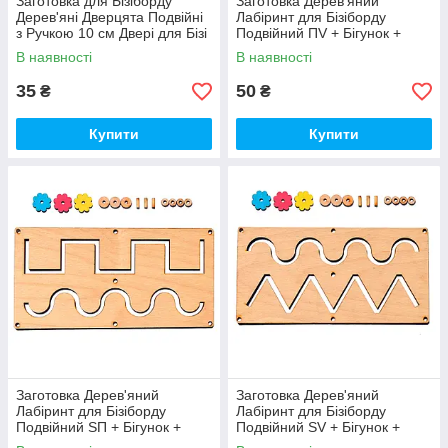
Заготовка для Бізіборду
Заготовка Дерев'яний
Дерев'яні Дверцята Подвійні
Лабіринт для Бізіборду
з Ручкою 10 см Двері для Бізі
Подвійний ПV + Бігунок +
Відкриваються
Підставочки (Без Cаморізів)
В наявності
В наявності
35
50
₴
₴
Купити
Купити
Заготовка Дерев'яний
Заготовка Дерев'яний
Лабіринт для Бізіборду
Лабіринт для Бізіборду
Подвійний SП + Бігунок +
Подвійний SV + Бігунок +
Підставочки (Без саморізів)
Підставочки (Без саморізів)