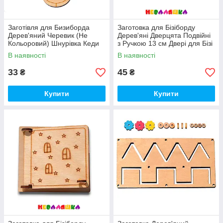
Заготівля для Бизиборда
Заготовка для Бізіборду
Дерев'яний Черевик (Не
Дерев'яні Дверцята Подвійні
Кольоровий) Шнурівка Кеди
з Ручкою 13 см Двері для Бізі
Дерев'ний Черевик для
Відкриваються
В наявності
В наявності
бізіборда 16,5 см
33
45
₴
₴
Купити
Купити