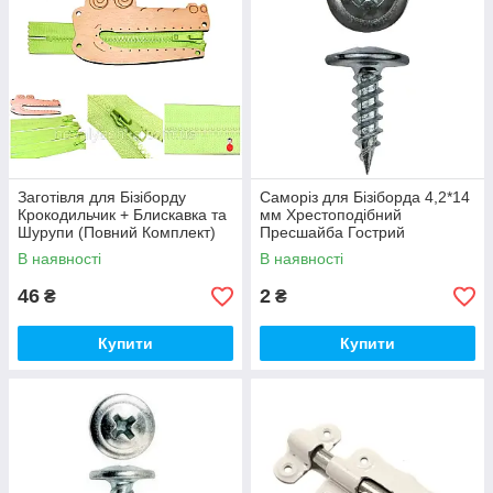
Заготівля для Бізіборду
Саморіз для Бізіборда 4,2*14
Крокодильчик + Блискавка та
мм Хрестоподібний
Шурупи (Повний Комплект)
Пресшайба Гострий
Крокодил із Блискавкою 14
В наявності
В наявності
см
46
2
₴
₴
Купити
Купити