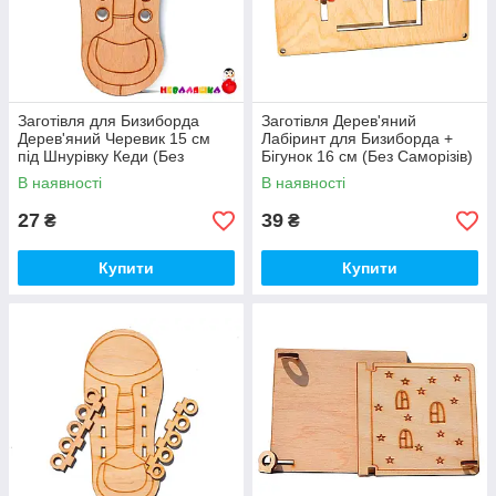
займає багато місця, а значить буде невід'ємною річчю в
подорожах, походах по магазинах, лікарів і т.п. Бізикубик та
Бізікубик допоможе малюкові провести час з користю.
Заготівля для Бизиборда
Заготівля Дерев'яний
Дерев'яний Черевик 15 см
Лабіринт для Бизиборда +
під Шнурівку Кеди (Без
Бігунок 16 см (Без Саморізів)
Комплекту)
В наявності
В наявності
27
39
₴
₴
Купити
Купити