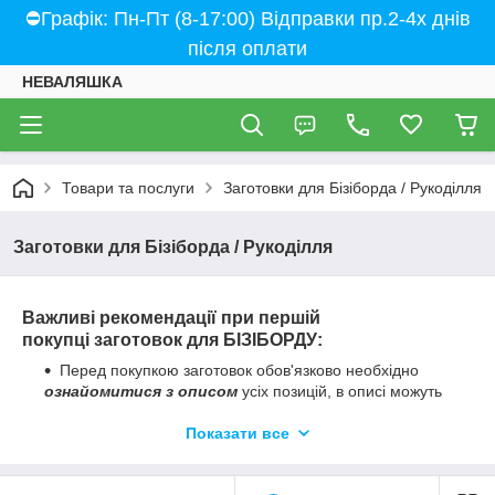
⛔Графік: Пн-Пт (8-17:00) Відправки пр.2-4х днів
після оплати
НЕВАЛЯШКА
Товари та послуги
Заготовки для Бізіборда / Рукоділля
Заготовки для Бізіборда / Рукоділля
Важливі рекомендації при першій
покупці
заготовок для БІЗІБОРДУ:
Перед покупкою заготовок обов'язково необхідно
ознайомитися з описом
усіх позицій, в описі можуть
бути корисні поради по збиранню (особливо
складнозбірних деталей), перелік комплектації, розміри
Показати все
і склад.
Саморізи входять у комплект практично до всіх