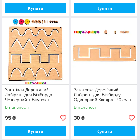
Купити
Купити
Заготівля Дерев'яний
Заготовка Дерев'яний
Лабіринт для Бізіборда
Лабіринт для Бізіборду
Четверний + Бігунок +
Одинарний Квадрат 20 см +
Підставочки (Без Саморізів)
Бігунок + Підставочки (Без
В наявності
В наявності
Саморізів)
95
30
₴
₴
Купити
Купити