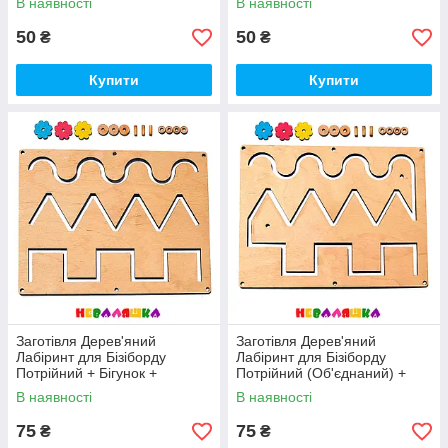
В наявності
В наявності
50
50
₴
₴
Купити
Купити
Заготівля Дерев'яний
Заготівля Дерев'яний
Лабіринт для Бізіборду
Лабіринт для Бізіборду
Потрійний + Бігунок +
Потрійний (Об'єднаний) +
Підставочки (Без Саморізів)
Бігунок + Підставочки (Без
В наявності
В наявності
Саморізів)
75
75
₴
₴