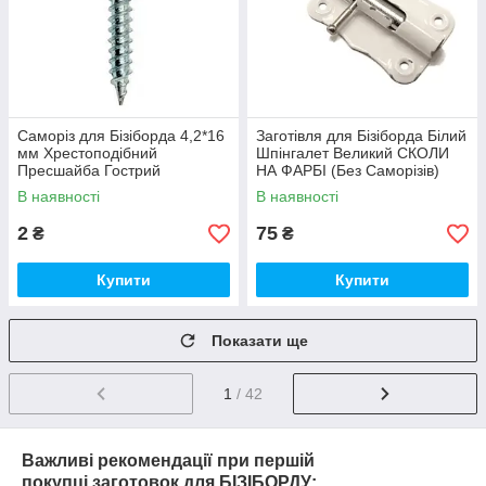
Саморіз для Бізіборда 4,2*16
Заготівля для Бізіборда Білий
мм Хрестоподібний
Шпінгалет Великий СКОЛИ
Пресшайба Гострий
НА ФАРБІ (Без Саморізів)
10х5 см ШП-100 мм Засув
В наявності
В наявності
Шпингалет
2
75
₴
₴
Купити
Купити
Показати ще
1
/ 42
Важливі рекомендації
при першій
покупці
заготовок для БІЗІБОРДУ: