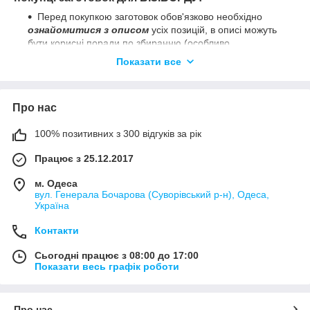
Перед покупкою заготовок обов'язково необхідно
ознайомитися з описом
усіх позицій, в описі можуть
бути корисні поради по збиранню (особливо
складнозбірних деталей), перелік комплектації, розміри
Показати все
і склад.
Саморізи входять у комплект практично до всіх
заготовок
КРІМ
: металевих та пластикових деталей, а
Про нас
також не входять до
лабіринтів та шестерень
, щоб
додатково не перевантажувати ціну заготовки, при
100% позитивних з 300 відгуків за рік
необхідності Ви можете придбати їх окремо на нашому
сайті.
Працює з 25.12.2017
Не кольорові фанерні заготовки можна пофарбувати
м. Одеса
будь-якою акриловою фарбою та її різновидами,
вул. Генерала Бочарова (Суворівський р-н), Одеса,
найбезпечніша для дітей -
акрилова емаль на водній
Україна
основі
(є в асортименті), вона йде більш рідкою
консистенцією, ніж звичайна акрилова фарба, а
Контакти
покривати її необхідно в кілька шарів для отримання
насиченого кольору.
Сьогодні працює з 08:00 до 17:00
Показати весь графік роботи
Якщо у заготовок є різновид
виду або кольору
,
обов'язково вкажіть бажаний у коментарях, в іншому
випадку - кладеться випадковий.
Про нас