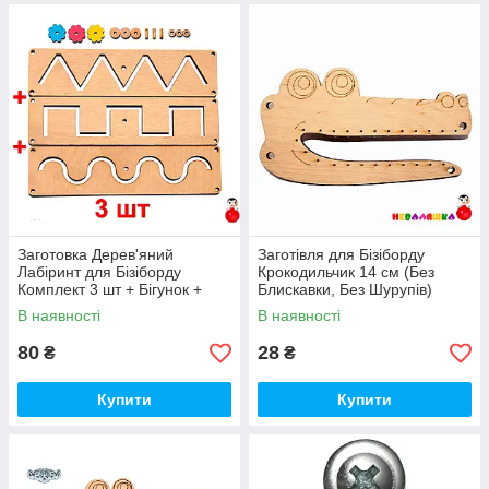
Заготовка Дерев'яний
Заготівля для Бізіборду
Лабіринт для Бізіборду
Крокодильчик 14 см (Без
Комплект 3 шт + Бігунок +
Блискавки, Без Шурупів)
Підставочки (Без саморізів)
Крокодил
В наявності
В наявності
80
28
₴
₴
Купити
Купити