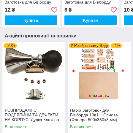
Заготовка для Бізіборду
Заготовка для Бізіборду
Заго
Шестерня з Фанери 7 см
Шестерня з Фанери 4 см
Шест
12
6
10
₴
₴
(Без Саморіза) Мелк
(Без Саморіза) Мелк
(Без
Зуб
Купити
Купити
Акційні пропозиції та новинки
–20%
У Розібранному Виді
–4%
РОЗПРОДАЖ! Є
Набір Заготовок для
ПОДРЯПИНИ ТА ДЕФЕКТИ
Бізіборда 10в1 + Основа
НА КОРПУСІ Дудка Клаксон
(Фанера 500x350x8 мм)
для Велосипедів 14 см Фа-
Базові Деталі, Весь Комплект
В наявності
В наявності
Фа Пластик + Гума
- Собери Сам