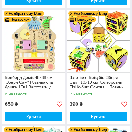
Купити
Купити
У Розібранному Виді
У Розібранному Виді
Подарунок
Подарунок
Бізиборд Домік 48x38 см
Заготівля Бізікубік "Збери
"Збери Сам" Розвиваюча
Сам" 10х10 см Кольоровий
Дошка 17в1 Заготовки у
Бізі Кубик: Основа + Повний
Разобранному вигляді +
Комплект (в Розібраному
В наявності
В наявності
Деталі та Фарба
Виді) Кубік Бізи, Жовтий
650
390
₴
₴
Купити
Купити
У Розібранному Виді
У Розібранному Виді