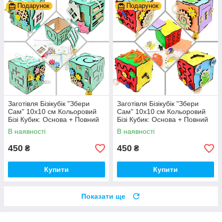
Подарунок
Подарунок
Заготівля Бізікубік "Збери
Заготівля Бізікубік "Збери
Сам" 10х10 см Кольоровий
Сам" 10х10 см Кольоровий
Бізі Кубик: Основа + Повний
Бізі Кубик: Основа + Повний
Комплект (в Розібраному
Комплект (в Розібраному
В наявності
В наявності
Виді) Кубік Бізи, Бірюза
Виді) Кубік Бізи, Різнокол
450
450
₴
₴
Купити
Купити
Показати ще