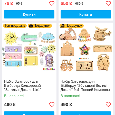
76
650
₴
₴
95 ₴
680 ₴
Купити
Купити
Топ продажів
Подарунок
Подарунок
Набір Заготовок для
Набір Заготовок для
Бізіборда Кольоровий
Бізіборду "Збільшені Великі
"Загальні Деталі 11в1"
Деталі" 9в1 Повний Комплект
Базовий Комплект (+Клей,
+ Всі Кріплення
В наявності
В наявності
Шурупи) Набiр Заготівель
для Бiзiкуба
460
490
₴
₴