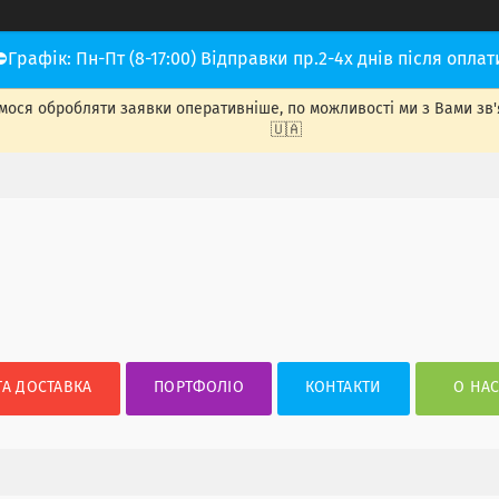
⛔Графік: Пн-Пт (8-17:00) Відправки пр.2-4х днів після оплат
ося обробляти заявки оперативніше, по можливості ми з Вами зв'яже
🇺🇦
ТА ДОСТАВКА
ПОРТФОЛІО
КОНТАКТИ
О НА