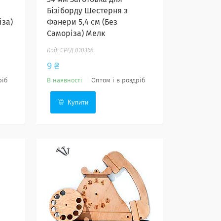
Бізіборду Шестерня з
іза)
Фанери 5,4 см (Без
Саморіза) Мелк
СРЕД 010368
9 ₴
ріб
В наявності
Оптом і в роздріб
Купити