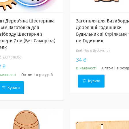
 шт Дерев'яна Шестерінка
Заготівля для Бизиборд
0 мм Заготовка для
Дерев'яні Годинники
ізіборду Шестерня з
Будильник зі Стрілками 
анери 7 см (Без Саморіза)
см Годинник
елк
Часы Будильник
БОЛ 010368
34 ₴
2 ₴
В наявності
Оптом і в розд
наявності
Оптом і в роздріб
Купити
Купити