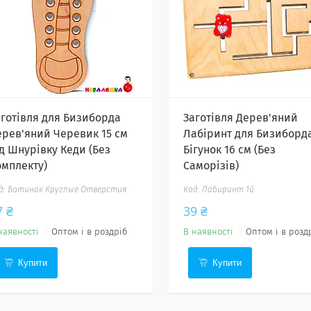
аготівля для Бизиборда
Заготівля Дерев'яний
ерев'яний Черевик 15 см
Лабіринт для Бизиборда
ід Шнурівку Кеди (Без
Бігунок 16 см (Без
омплекту)
Саморізів)
Ботинок Круглые Отверстия
Лабиринт 1й
7 ₴
39 ₴
наявності
Оптом і в роздріб
В наявності
Оптом і в розд
Купити
Купити