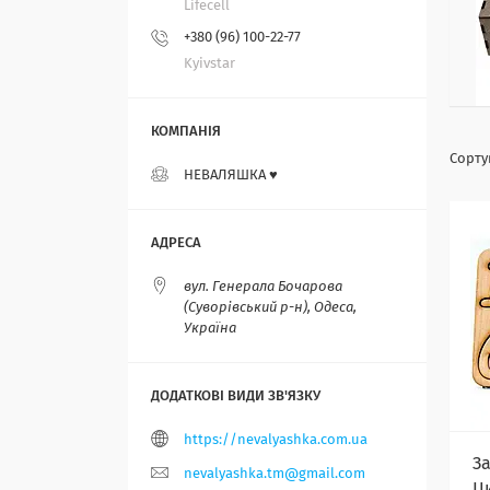
Lifecell
+380 (96) 100-22-77
Kyivstar
НЕВАЛЯШКА ♥️
вул. Генерала Бочарова
(Суворівський р-н), Одеса,
Україна
https://nevalyashka.com.ua
З
nevalyashka.tm@gmail.com
Ц