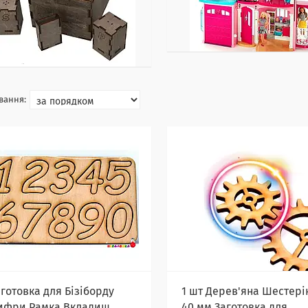
аготовка для Бізіборду
1 шт Дерев'яна Шестері
ифри Рамка Вкладиш
40 мм Заготовка для