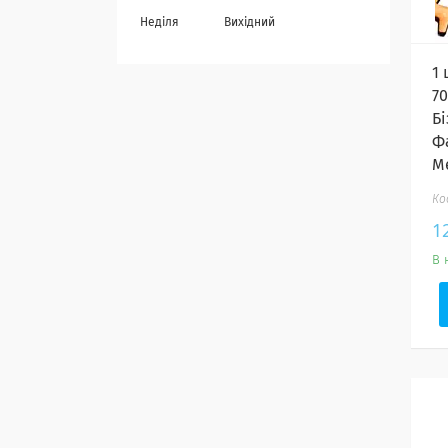
Неділя
Вихідний
1
7
Б
Ф
М
1
В 