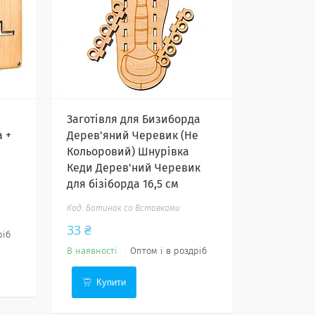
Заготівля для Бизиборда
 +
Дерев'яний Черевик (Не
Кольоровий) Шнурівка
Кеди Дерев'ний Черевик
для бізіборда 16,5 см
Ботинок со Вставками
33 ₴
ріб
В наявності
Оптом і в роздріб
Купити