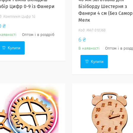
абір Цифр 0-9 із Фанери
Бізіборду Шестерня з
Фанери 4 см (Без Самор
Комплект Цифр 1й
Мелк
0 ₴
МАЛ 010368
наявності
Оптом і в роздріб
6 ₴
Купити
В наявності
Оптом і в розд
Купити