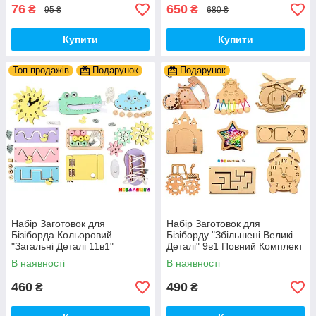
76
650
₴
₴
95 ₴
680 ₴
Купити
Купити
Топ продажів
Подарунок
Подарунок
Набір Заготовок для
Набір Заготовок для
Бізіборда Кольоровий
Бізіборду "Збільшені Великі
"Загальні Деталі 11в1"
Деталі" 9в1 Повний Комплект
Базовий Комплект (+Клей,
+ Всі Кріплення
В наявності
В наявності
Шурупи) Набiр Заготівель
для Бiзiкуба
460
490
₴
₴