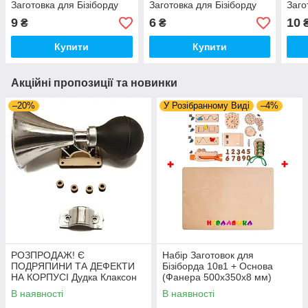
Заготовка для Бізіборду
Заготовка для Бізіборду
Заго
Шестерня з Фанери 5,4 см
Шестерня з Фанери 4 см
Шест
9
6
10
₴
₴
(Без Саморіза) Мелк
(Без Саморіза) Мелк
(Без
Зуб
Купити
Купити
Акційні пропозиції та новинки
–20%
У Розібранному Виді
–4%
РОЗПРОДАЖ! Є
Набір Заготовок для
ПОДРЯПИНИ ТА ДЕФЕКТИ
Бізіборда 10в1 + Основа
НА КОРПУСІ Дудка Клаксон
(Фанера 500x350x8 мм)
для Велосипедів 14 см Фа-
Базові Деталі, Весь Комплект
В наявності
В наявності
Фа Пластик + Гума
- Собери Сам