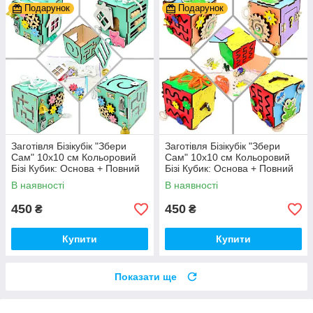
Подарунок
Подарунок
Заготівля Бізікубік "Збери
Заготівля Бізікубік "Збери
Сам" 10х10 см Кольоровий
Сам" 10х10 см Кольоровий
Бізі Кубик: Основа + Повний
Бізі Кубик: Основа + Повний
Комплект (в Розібраному
Комплект (в Розібраному
В наявності
В наявності
Виді) Кубік Бізи, Бірюза
Виді) Кубік Бізи, Різнокол
450
450
₴
₴
Купити
Купити
Показати ще