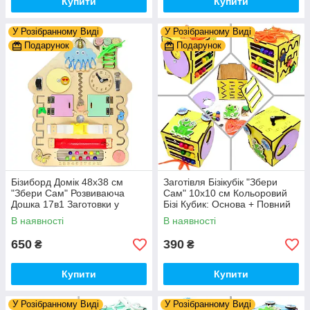
Купити
Купити
У Розібранному Виді
У Розібранному Виді
Подарунок
Подарунок
Бізиборд Домік 48x38 см
Заготівля Бізікубік "Збери
"Збери Сам" Розвиваюча
Сам" 10х10 см Кольоровий
Дошка 17в1 Заготовки у
Бізі Кубик: Основа + Повний
Разобранному вигляді +
Комплект (в Розібраному
В наявності
В наявності
Деталі та Фарба
Виді) Кубік Бізи, Жовтий
650
390
₴
₴
Купити
Купити
У Розібранному Виді
У Розібранному Виді