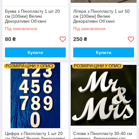
Буква з Пінопласту 1 шт 20
Літера з Пінопласту 1 шт 50
см [100мм] Великі
см [100мм] Великі
Декоративні Об'ємні
Декоративні Об'ємні
Декорації цифри на весілля
Декорації цифри на весілля
Під замовлення
Під замовлення
слова з пінопласту
слова з пінопласту
80
250
₴
₴
Купити
Купити
РОЗМІРИ-ЦІНИ У ОПИСІ
РОЗМІРИ-ЦІНИ У ОПИСІ
Цифра з Пінопласту 1 шт 20
Слова з Пінопласту 30-40 см
см [50мм] Великі Декоративні
довжина. Декоративні сірі