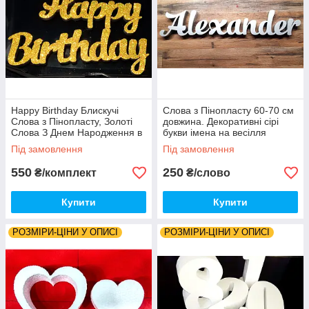
Happy Birthday Блискучі
Слова з Пінопласту 60-70 см
Слова з Пінопласту, Золоті
довжина. Декоративні сірі
Слова З Днем Народження в
букви імена на весілля
Блисткітках на Фотозону для
народження хрещення
Під замовлення
Під замовлення
Фотосесії Букви на Банер
об'ємні імена літери
550
250
₴/комплект
₴/слово
Купити
Купити
РОЗМІРИ-ЦІНИ У ОПИСІ
РОЗМІРИ-ЦІНИ У ОПИСІ