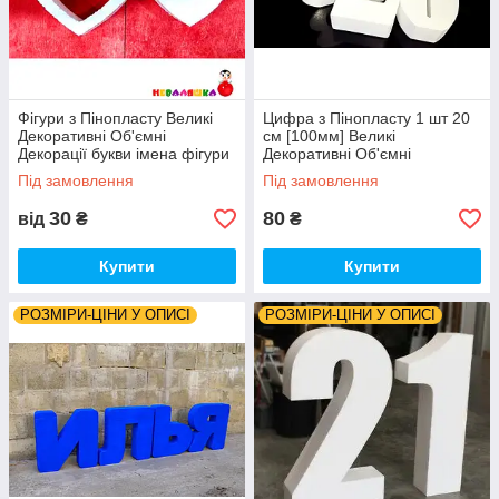
Фігури з Пінопласту Великі
Цифра з Пінопласту 1 шт 20
Декоративні Об'ємні
см [100мм] Великі
Декорації букви імена фігури
Декоративні Об'ємні
з пінопласту (ціни в описі)
Декорації літери на весілля
Під замовлення
Під замовлення
слова з пінопласту
30
80
від
₴
₴
Купити
Купити
РОЗМІРИ-ЦІНИ У ОПИСІ
РОЗМІРИ-ЦІНИ У ОПИСІ