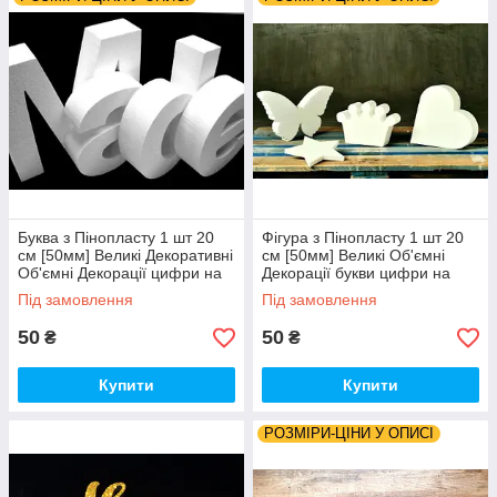
Буква з Пінопласту 1 шт 20
Фігура з Пінопласту 1 шт 20
см [50мм] Великі Декоративні
см [50мм] Великі Об'ємні
Об'ємні Декорації цифри на
Декорації букви цифри на
весілля слова з пінопласту
весілля, ІН, слова з
Під замовлення
Під замовлення
пінопласту
50
50
₴
₴
Купити
Купити
РОЗМІРИ-ЦІНИ У ОПИСІ