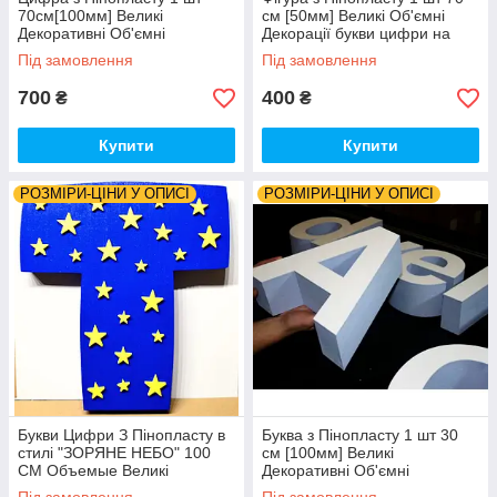
70см[100мм] Великі
см [50мм] Великі Об'ємні
Декоративні Об'ємні
Декорації букви цифри на
Декорації літери на весілля
весілля, ІН, слова з
Під замовлення
Під замовлення
слова з пінопласту
пінопласту
700
400
₴
₴
Купити
Купити
РОЗМІРИ-ЦІНИ У ОПИСІ
РОЗМІРИ-ЦІНИ У ОПИСІ
Букви Цифри З Пінопласту в
Буква з Пінопласту 1 шт 30
стилі "ЗОРЯНЕ НЕБО" 100
см [100мм] Великі
СМ Объемые Великі
Декоративні Об'ємні
Декорації слова на день
Декорації цифри на весілля