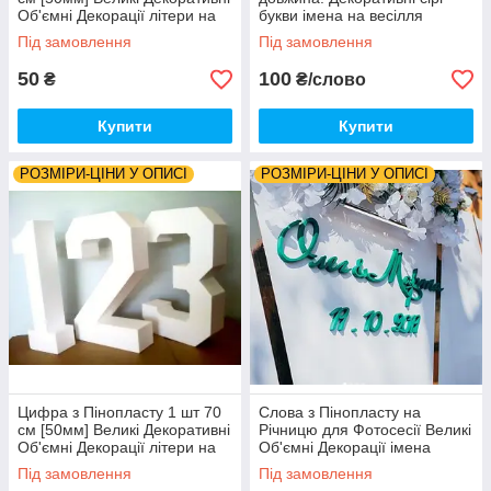
Об'ємні Декорації літери на
букви імена на весілля
весілля слова з пінопласту
народження хрещення
Під замовлення
Під замовлення
об'ємні імена літери
50
100
₴
₴/слово
Купити
Купити
РОЗМІРИ-ЦІНИ У ОПИСІ
РОЗМІРИ-ЦІНИ У ОПИСІ
Цифра з Пінопласту 1 шт 70
Слова з Пінопласту на
см [50мм] Великі Декоративні
Річницю для Фотосесії Великі
Об'ємні Декорації літери на
Об'ємні Декорації імена
весілля слова з пінопласту
декор фотозоны Річницю
Під замовлення
Під замовлення