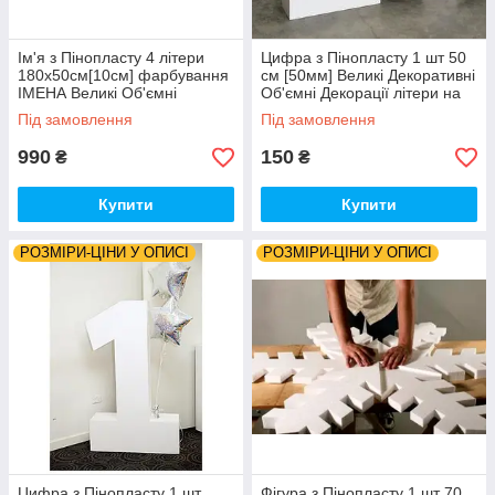
Ім'я з Пінопласту 4 літери
Цифра з Пінопласту 1 шт 50
180х50см[10см] фарбування
см [50мм] Великі Декоративні
ІМЕНА Великі Об'ємні
Об'ємні Декорації літери на
Декорації на фотосесію
весілля слова з пінопласту
Під замовлення
Під замовлення
990
150
₴
₴
Купити
Купити
РОЗМІРИ-ЦІНИ У ОПИСІ
РОЗМІРИ-ЦІНИ У ОПИСІ
Цифра з Пінопласту 1 шт
Фігура з Пінопласту 1 шт 70