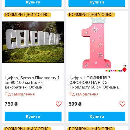
Купити
Купити
РОЗМІРИ-ЦІНИ У ОПИСІ
РОЗМІРИ-ЦІНИ У ОПИСІ
Цифра, Буква з Пінопласту 1
Цифра 1 ОДИНИЦЯ З
шт 90-100 см Великі
КОРОНОЮ НА РІК З
Декоративні Об'ємні
Пінопласту 60 см Об'ємна
Декорації на торжество слова
Велика Декорації слова на
Під замовлення
Під замовлення
на весілля
день народження
750
599
₴
₴
Купити
Купити
РОЗМІРИ-ЦІНИ У ОПИСІ
РОЗМІРИ-ЦІНИ У ОПИСІ