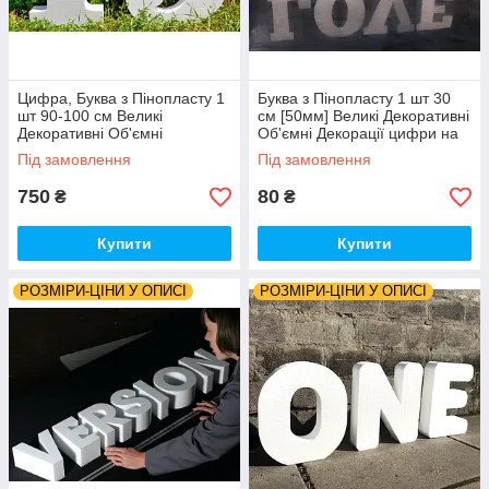
Цифра, Буква з Пінопласту 1
Буква з Пінопласту 1 шт 30
шт 90-100 см Великі
см [50мм] Великі Декоративні
Декоративні Об'ємні
Об'ємні Декорації цифри на
Декорації на торжество слова
весілля слова з пінопласту
Під замовлення
Під замовлення
на весілля
750
80
₴
₴
Купити
Купити
РОЗМІРИ-ЦІНИ У ОПИСІ
РОЗМІРИ-ЦІНИ У ОПИСІ