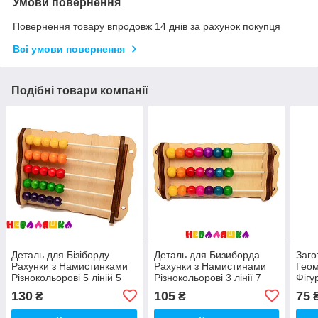
Умови повернення
Повернення товару впродовж 14 днів за рахунок покупця
Всі умови повернення
Подібні товари компанії
Деталь для Бізіборду
Деталь для Бизиборда
Заго
Рахунки з Намистинками
Рахунки з Намистинами
Геом
Різнокольорові 5 ліній 5
Різнокольорові 3 лінії 7
Фігу
кольорів Счеты Рахівниця
кольорів Рахівниця для
Рахі
130
105
75
₴
₴
для Бізібкуба
Бізіборда Рахунки