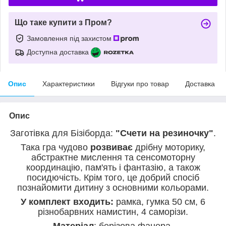
Що таке купити з Пром?
Замовлення під захистом
Доступна доставка
Опис
Характеристики
Відгуки про товар
Доставка
Опис
Заготівка для Бізіборда:
"Счети на резиночку"
.
Така гра чудово
розвиває
дрібну моторику,
абстрактне мислення та сенсомоторну
координацію, пам'ять і фантазію, а також
посидючість. Крім того, це добрий спосіб
познайомити дитину з основними кольорами.
У комплект входить:
рамка,
гумка
50 см, 6
різнобарвних намистин, 4 саморізи.
Матеріал
: берізова фанера.