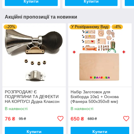
Купити
Купити
Акційні пропозиції та новинки
–20%
У Розібранному Виді
–4%
РОЗПРОДАЖ! Є
Набір Заготовок для
ПОДРЯПИНИ ТА ДЕФЕКТИ
Бізіборда 10в1 + Основа
НА КОРПУСІ Дудка Клаксон
(Фанера 500x350x8 мм)
для Велосипедів 14 см Фа-
Базові Деталі, Весь Комплект
В наявності
В наявності
Фа Пластик + Гума
- Собери Сам
76
650
₴
₴
95 ₴
680 ₴
Купити
Купити