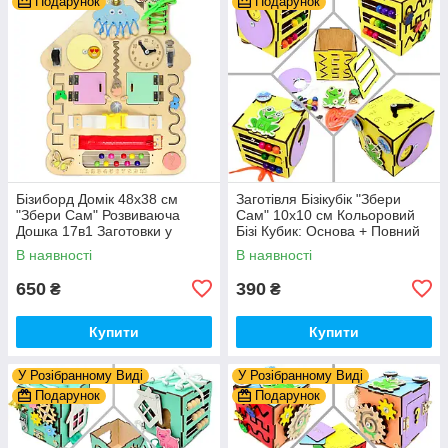
Подарунок
Подарунок
Бізиборд Домік 48x38 см
Заготівля Бізікубік "Збери
"Збери Сам" Розвиваюча
Сам" 10х10 см Кольоровий
Дошка 17в1 Заготовки у
Бізі Кубик: Основа + Повний
Разобранному вигляді +
Комплект (в Розібраному
В наявності
В наявності
Деталі та Фарба
Виді) Кубік Бізи, Жовтий
650
390
₴
₴
Купити
Купити
У Розібранному Виді
У Розібранному Виді
Подарунок
Подарунок