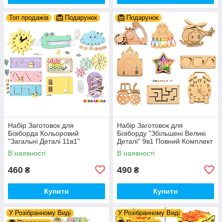
Топ продажів
Подарунок
Подарунок
Набір Заготовок для
Набір Заготовок для
Бізіборда Кольоровий
Бізіборду "Збільшені Великі
"Загальні Деталі 11в1"
Деталі" 9в1 Повний Комплект
Базовий Комплект (+Клей,
+ Всі Кріплення
В наявності
В наявності
Шурупи) Набiр Заготівель
для Бiзiкуба
460
490
₴
₴
Купити
Купити
У Розібранному Виді
У Розібранному Виді