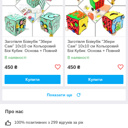
Заготівля Бізікубік "Збери
Заготівля Бізікубік "Збери
Сам" 10х10 см Кольоровий
Сам" 10х10 см Кольоровий
Бізі Кубик: Основа + Повний
Бізі Кубик: Основа + Повний
Комплект (в Розібраному
Комплект (в Розібраному
В наявності
В наявності
Виді) Кубік Бізи, Бірюза
Виді) Кубік Бізи, Різнокол
450
450
₴
₴
Купити
Купити
Показати ще
Про нас
100% позитивних з 299 відгуків за рік