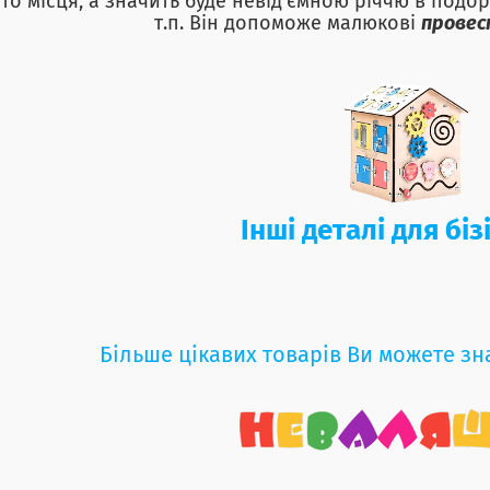
то місця, а значить буде невід'ємною річчю в подор
т.п. Він допоможе малюкові
провес
Інші деталі для бі
Більше цікавих товарів Ви можете зн