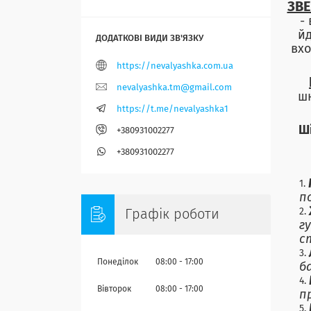
ЗВЕ
-
й
вхо
https://nevalyashka.com.ua
nevalyashka.tm@gmail.com
шн
https://t.me/nevalyashka1
Ш
+380931002277
+380931002277
п
Графік роботи
г
с
Понеділок
08:00
17:00
б
Вівторок
08:00
17:00
п