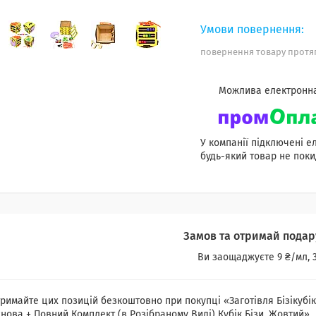
повернення товару протяг
У компанії підключені е
будь-який товар не поки
Замов та отримай подар
Ви заощаджуєте 9 ₴/мл, 3
римайте цих позицій безкоштовно при покупці «Заготівля Бізікубік
нова + Повний Комплект (в Розібраному Виді) Кубік Бізи, Жовтий»