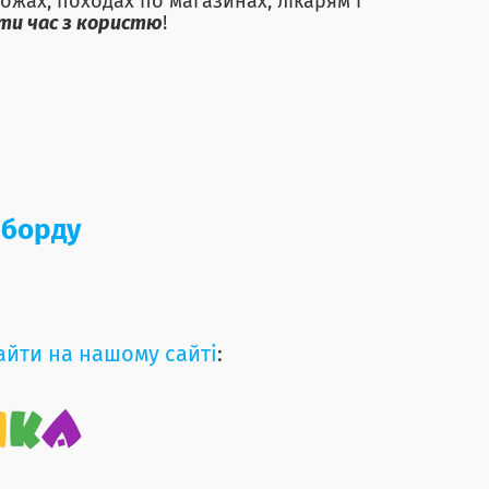
ожах, походах по магазинах, лікарям і
ти час з користю
!
зіборду
айти на нашому сайті
: