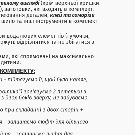
леєному
вигляді
(крім верхньої кришки
, заготовки, які входять в комплект,
склеювання деталей,
клей та саморізи
, шило та інші інструменти в комплект
ри додаткових елементів (гумочки,
ожуть відрізнятися та не збігатися з
ами, які спрямовані на максимально
 дитини.
 КОМПЛЕКТУ
:
 - підтягуємо її, щоб було натяг,
ротика") зав'язуємо 2 петельки з
з двох боків зверху, не забуваємо
о при складанні з двох сторін +
ця - залишаємо люфт для вільного
кінця - залишаємо люфт для