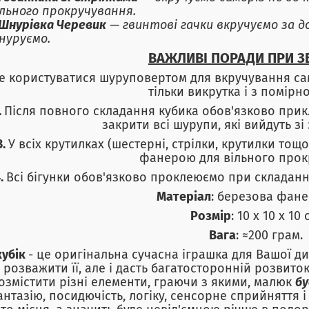
ільного прокручування.
Шнурівка Черевик
— гвинтові гачки вкручуємо за д
нуруємо.
ВАЖЛИВІ ПОРАДИ ПРИ З
е користуватися шуруповертом для вкручування сам
тільки викрутка і з помірн
.
Після повного складання кубика обов'язково при
закрити всі шурупи, які вийдуть зі
3.
У всіх крутилках (шестерні, стрілки, крутилки то
фанерою для вільного прок
.
Всі бігунки обов'язково проклеюємо при складанні
Матеріал
: березова фане
Розмір
: 10 х 10 х 10 
Вага
: ≈200 грам.
кубік
- це оригінальна сучасна іграшка для Вашої д
і розважити її, але і дасть багатосторонній розвит
озмістити різні елементи, граючи з якими, малюк
бу
нтазію, посидючість, логіку, сенсорне сприйняття і 