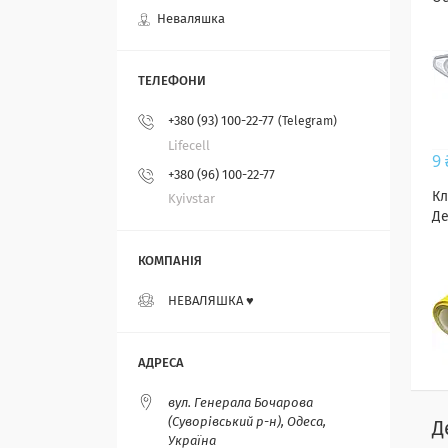
Неваляшка
+380 (93) 100-22-77
Telegram
Lifecell
9
+380 (96) 100-22-77
Кл
Kyivstar
Д
НЕВАЛЯШКА ♥️
вул. Генерала Бочарова
(Суворівський р-н), Одеса,
Д
Україна