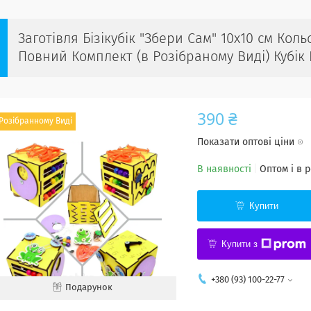
Заготівля Бізікубік "Збери Сам" 10х10 см Коль
Повний Комплект (в Розібраному Виді) Кубік 
390 ₴
 Розібранному Виді
Показати оптові ціни
В наявності
Оптом і в 
Купити
Купити з
+380 (93) 100-22-77
Подарунок