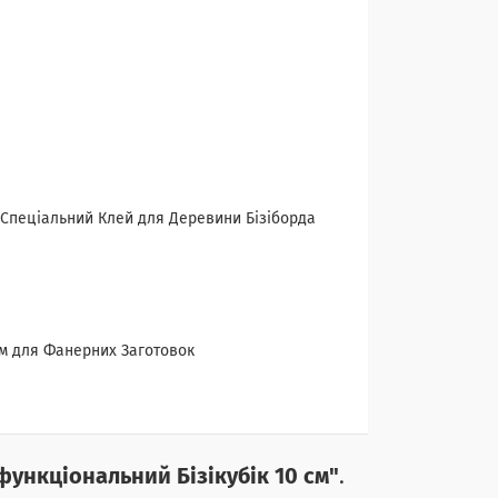
 Спеціальний Клей для Деревини Бізіборда
см для Фанерних Заготовок
функціональний Бізікубік 10 см"
.