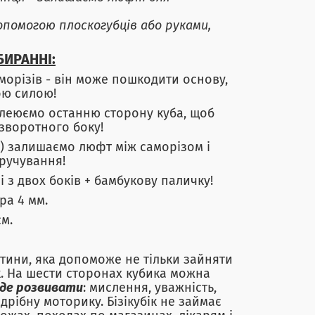
опомогою плоскогубців або руками,
БИРАННІ:
орізів - він може пошкодити основу,
ою силою!
клеюємо останню сторону куба, щоб
 зворотного боку!
що) залишаємо люфт між саморізом і
ручування!
 з двох боків + бамбукову паличку!
ра 4 мм.
см.
итини, яка допоможе не тільки зайняти
ок. На шести сторонах кубика можна
де розвивати
: мислення, уважність,
дрібну моторику. Бізікубік не займає