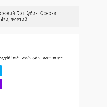
оровий Бізі Кубик: Основа +
Бізи, Жовтий
роздріб
Код:
Розбір Куб 10 Желтый qqq