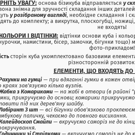
РНІТЬ УВАГУ
:
основа
бізикуба відправляється
у ск
 вона знімна для зручності складання інших деталей)
дуть
у розібраному вигляді
, необхідне складання і 
дять до комплекту; а викрутка, плоскогубці, ножиці
не входять!
КОЛЬОРИ І ВІДТІНКИ:
відтінки основи куба і кольо
урочки, намистини, бісер, замочки, бігунки тощо) м
фото-прикладом!
ість
сторін куба укомплектовано базовими елемент
різносторонній розвиток
ЕЛЕМЕНТИ, ЩО ВХОДЯТЬ ДО
Рахунки на гумці
— при вдяганні гумки в кожен отвір
о краях зав'язуємо кілька вузлів.
Жабка з Комариками
— на жабі в отвори (в районі "
умки, прикручуємо до основи; комарики прикручуємо 
тавити під них дерев'яну шайбу.
Лабіринт 3 шт
— всі бігунки обов'язково проклеюєм
амбукову паличку, чекаємо до повного висихання.
Калейдоскоп Смайли
— вкручуємо саморіз не до кін
рокручування.
Годинники зі Стрілками
— вкручуємо саморіз не до 