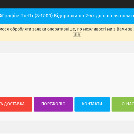
⛔Графік: Пн-Пт (8-17:00) Відправки пр.2-4х днів після оплат
ося обробляти заявки оперативніше, по можливості ми з Вами зв'яже
🇺🇦
ТА ДОСТАВКА
ПОРТФОЛІО
КОНТАКТИ
О НА