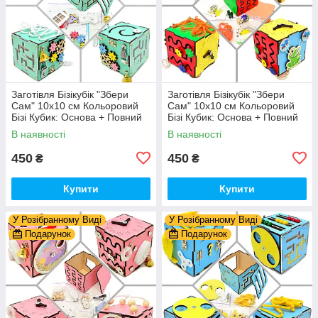
Заготівля Бізікубік "Збери
Заготівля Бізікубік "Збери
Сам" 10х10 см Кольоровий
Сам" 10х10 см Кольоровий
Бізі Кубик: Основа + Повний
Бізі Кубик: Основа + Повний
Комплект (в Розібраному
Комплект (в Розібраному
В наявності
В наявності
Виді) Кубік Бізи, Бірюза
Виді) Кубік Бізи, Різнокол
450
450
₴
₴
Купити
Купити
У Розібранному Виді
У Розібранному Виді
Подарунок
Подарунок