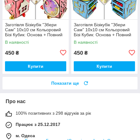
Заготівля Бізікубік "Збери
Заготівля Бізікубік "Збери
Сам" 10х10 см Кольоровий
Сам" 10х10 см Кольоровий
Бізі Кубик: Основа + Повний
Бізі Кубик: Основа + Повний
Комплект (в Розібраному
Комплект (в Розібраному
В наявності
В наявності
Виді) Кубік Бізи, Рожевий
Виді) Кубік Бізи,Блакитний
450
450
₴
₴
Купити
Купити
Показати ще
Про нас
100% позитивних з 298 відгуків за рік
Працює з 25.12.2017
м. Одеса