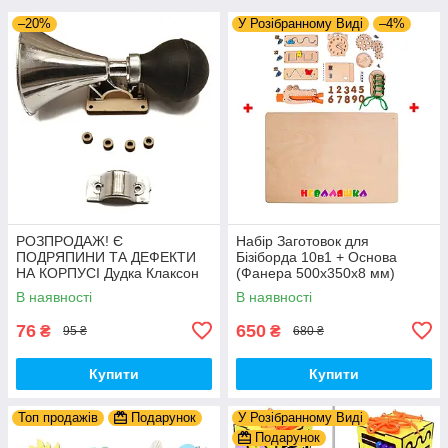
–20%
У Розібранному Виді
–4%
РОЗПРОДАЖ! Є
Набір Заготовок для
ПОДРЯПИНИ ТА ДЕФЕКТИ
Бізіборда 10в1 + Основа
НА КОРПУСІ Дудка Клаксон
(Фанера 500x350x8 мм)
для Велосипедів 14 см Фа-
Базові Деталі, Весь Комплект
В наявності
В наявності
Фа Пластик + Гума
- Собери Сам
76
650
₴
₴
95 ₴
680 ₴
Купити
Купити
Топ продажів
Подарунок
У Розібранному Виді
Подарунок