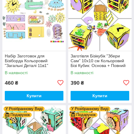
Набір Заготовок для
Заготівля Бізікубік "Збери
Бізіборда Кольоровий
Сам" 10х10 см Кольоровий
"Загальні Деталі 11в1"
Бізі Кубик: Основа + Повний
Базовий Комплект (+Клей,
Комплект (в Розібраному
В наявності
В наявності
Шурупи) Набiр Заготівель
Виді) Кубік Бізи, Жовтий
для Бiзiкуба
460
390
₴
₴
Купити
Купити
У Розібранному Виді
У Розібранному Виді
Подарунок
Подарунок