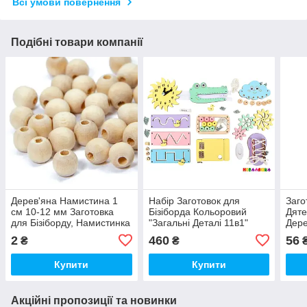
Всі умови повернення
Подібні товари компанії
Дерев'яна Намистина 1
Набір Заготовок для
Заго
см 10-12 мм Заготовка
Бізіборда Кольоровий
Дяте
для Бізіборду, Намистинка
"Загальні Деталі 11в1"
Дере
з Дерева Бусіна
Базовий Комплект (+Клей,
2
460
56
₴
₴
Шурупи) Набiр Заготівель
для Бiзiкуба
Купити
Купити
Акційні пропозиції та новинки