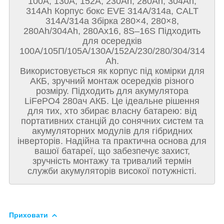
100A, 130A, 152A, 230Ah, 280Ah, 304Ah,
314Ah Корпус бокс EVE 314A/314а, CALT
314A/314а Збірка 280×4, 280×8,
280Ah/304Ah, 280Ах16, 8S–16S Підходить
для осередків
100А/105П/105A/130А/152А/230/280/304/314
Ah.
Використовується як корпус під комірки для
АКБ, зручний монтаж осередків різного
розміру. Підходить для акумулятора
LiFePO4 280ач АКБ. Це ідеальне рішення
для тих, хто збирає власну батарею: від
портативних станцій до сонячних систем та
акумуляторних модулів для гібридних
інверторів. Надійна та практична основа для
вашої батареї, що забезпечує захист,
зручність монтажу та тривалий термін
служби акумуляторів високої потужністі.
Приховати