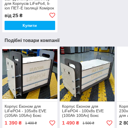
для Корпусів LiFePo4, li-
ion ПЕТ-Е Ізоляції Комірок
206х174х0,35 товщина 0,3
25
від
₴
мм (Виконання інших
розмірів)
Купити
Подібні товари компанії
Корпус Економ для
Корпус Економ для
Корп
LiFePO4 - 105х8s EVE
LiFePO4 - 100х8s EVE
230х
(105Ah 105Ач) Бокс
(100Ah 100Ач) Бокс
для 
Акумуляторів (Розбір)
Акумуляторів (Розбір)
Дере
1 390
1 490
2 8
₴
₴
1 400 ₴
1 500 ₴
Дерев'яний Ящик Коробка
Дерев'яний Ящик Коробка
для 