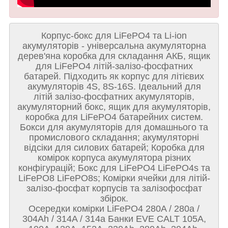
Корпус-бокс для LiFePO4 та Li-ion
акумуляторів - універсальна акумуляторна
дерев'яна коробка для складання АКБ, ящик
для LiFePO4 літій-залізо-фосфатних
батарей. Підходить як корпус для літієвих
акумуляторів 4S, 8S-16S. Ідеальний для
літій залізо-фосфатних акумуляторів,
акумуляторний бокс, ящик для акумуляторів,
коробка для LiFePO4 батарейних систем.
Бокси для акумуляторів для домашнього та
промислового складання; акумуляторні
відсіки для силових батарей; Коробка для
комірок корпуса акумулятора різних
конфігурацій; Бокс для LiFePO4 LiFePO4s та
LiFePO8 LiFePO8s; Комірки ячейки для літій-
залізо-фосфат корпусів та залізофосфат
збірок.
Осередки комірки LiFePO4 280A / 280а /
304Ah / 314A / 314а Банки EVE CALT 105A,