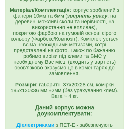
Матеріал/Комплектація
:
корпус зроблений з
фанери 10мм та 6мм (
зверніть увагу
: на
деревині можливі сколи та нерівності, на
використання не впливає),
покритою фарбою на гумовій основі
сірого
кольору
(Фарбекс/Композіт). Комплектується
всіма необхідними метизами, котрі
представлені на фото. Також по бажанню
робимо вирізи під клеми та БМС у
необхідному Вас місці (входить у вартість)
обов'язково вказуємо це в коментарях до
замовлення.
Розміри
:
габаритні 37х20х28 см, комірки
195х130х36 мм ±2мм (без урахування клем).
Вага ~ 4 кг.
Даний корпус можна
доукомплектувати:
Діелектриками
з ПЕТ-Е - забезпечують