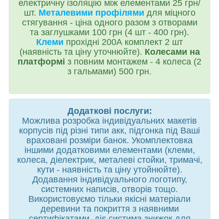
електричну ізоляцію між елементами 25 грн/
шт.
Металевими
профілями
для міцного
стягування - ціна одного разом з отворами
та заглушками 100 грн (4 шт - 400 грн).
Клеми
прохідні 200А комплект 2 шт
(наявність та ціну уточнюйте).
Колесами на
платформі
з повним монтажем - 4 колеса (2
з гальмами) 500 грн.
Додаткові послуги:
Можлива розробка індивідуальних макетів
корпусів під різні типи акк, підгонка під Ваші
враховані розміри банок. Укомплектовка
іншими додатковими елементами (клеми,
колеса,
діелектрик,
металеві стойки, тримачі,
кути - наявність та ціну утойнюйте).
Додавання індивідуального логотипу,
системних написів, отворів тощо.
Використовуємо тільки якісні матеріали
деревини та покриття з наявними
сертифікатами, діє систима знижок для