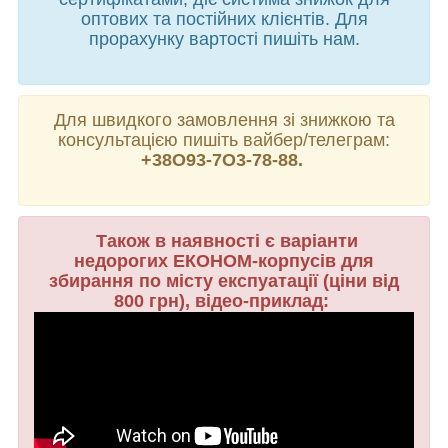
оптових та постійних клієнтів. Для
прорахунку вартості пишіть нам.
Для швидкого замовлення зі знижкою та
консультацією пишіть вайбер/телеграм:
+38О93-7О3-78-88.
Також в наявності є
варіанти
недорогих
ЕКОНОМ-корпусів для
збирання по місту експуатації (ціни від
800 грн), відео-приклад: