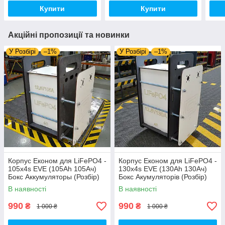
для Елементів Батарей А
для Елементів Батарей А
фосф
Купити
Купити
Акційні пропозиції та новинки
У Розбірі
–1%
У Розбірі
–1%
Корпус Економ для LiFePO4 -
Корпус Економ для LiFePO4 -
105х4s EVE (105Ah 105Ач)
130х4s EVE (130Ah 130Ач)
Бокс Аккумуляторы (Розбір)
Бокс Акумуляторів (Розбір)
Деревянный Ящик Коробка
Дерев'яний Ящик Коробка
В наявності
В наявності
под Елементы Батареи
для Елементів Батарей А
990
990
₴
₴
1 000 ₴
1 000 ₴