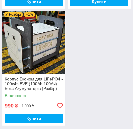
Купити
Купити
У Розбірі
–1%
Корпус Економ для LiFePO4 -
100х4s EVE (100Ah 100Ач)
Бокс Акумуляторів (Розбір)
Дерев'яний Ящик Коробка
В наявності
для Елементів Батарей А
990
₴
1 000 ₴
Купити