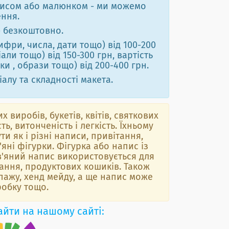
аписом або малюнком - ми можемо
ення.
- безкоштовно.
фри, числа, дати тощо) від 100-200
али тощо) від 150-300 грн, вартість
и , образи тощо) від 200-400 грн.
алу та складності макета.
 виробів, букетів, квітів, святкових
ть, витонченість і легкість. Їхньому
и як і різні написи, привітання,
яні фігурки. Фігурка або напис із
в'яний напис використовується для
ання, продуктових кошиків. Також
упажу, хенд мейду, а ще напис може
робку тощо.
айти на нашому сайті: