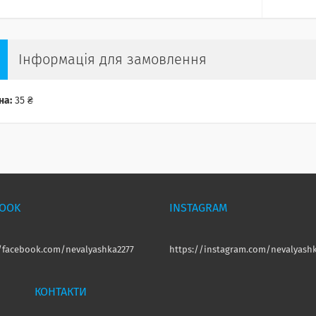
Інформація для замовлення
на:
35 ₴
BOOK
INSTAGRAM
//facebook.com/nevalyashka2277
https://instagram.com/nevalyashk