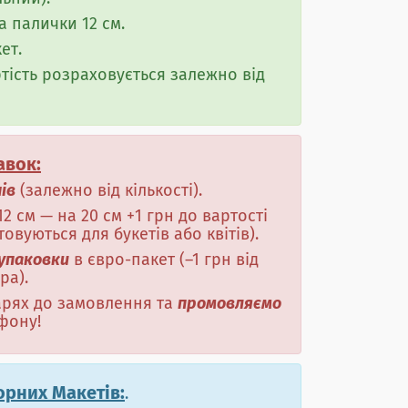
а палички 12 см.
ет.
ртість розраховується залежно від
авок:
нів
(залежно від кількості).
12 см — на 20 см +1 грн до вартості
вуються для букетів або квітів).
 упаковки
в євро-пакет (–1 грн від
ра).
тарях до замовлення та
промовляємо
фону!
орних Макетів:
.