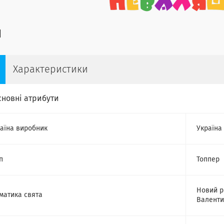
Характеристики
сновні атрибути
аїна виробник
Україна
п
Топпер
Новий р
матика свята
Валенти