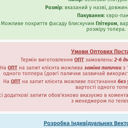
Розмір
: вказаний у назві, довжин
Пакування
: євро-пак
Можливе покриття фасаду блискучим
Глітером
, ва
розміру топера.
Умови Оптових Пост
Термін виготовлення
ОПТ
замовлень:
2-6 д
На
ОПТ
на запит клієнта можлива
заміна палички
з 
одного топпера (довгі палички зазвичай використо
На
ОПТ
на запит клієнта можливе постачання
без
вартості одного топе
сі додаткові запити обов'язково вказуємо в комен
з менеджером по теле
Розробка Індивідуальних Вект