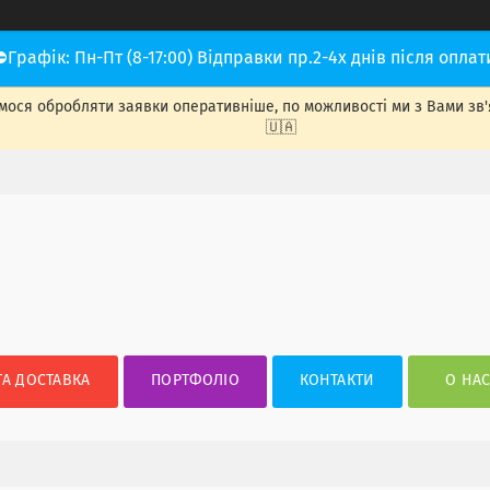
⛔Графік: Пн-Пт (8-17:00) Відправки пр.2-4х днів після оплат
ося обробляти заявки оперативніше, по можливості ми з Вами зв'яже
🇺🇦
ТА ДОСТАВКА
ПОРТФОЛІО
КОНТАКТИ
О НА