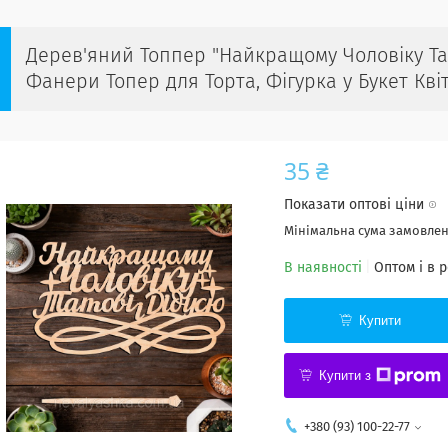
Дерев'яний Топпер "Найкращому Чоловіку Тат
Фанери Топер для Торта, Фігурка у Букет Кві
35 ₴
Показати оптові ціни
Мінімальна сума замовленн
В наявності
Оптом і в 
Купити
Купити з
+380 (93) 100-22-77