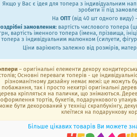
Якщо у Вас є ідея для топера з індивідуальним н
зробити її під замовл
На
ОПТ
(від 40 шт одного виду) 
оздрібні замовлення:
вартість числового топера (ци
грн, вартість іменного топера (імена, прізвища, ініці
топера з індивідуальним малюнком (силуети, фігурк
Ціни варіюють залежно від розмірів, матері
оппери
– оригінальні елементи декору кондитерських
столів; Основні переваги топерів - це індивідуальніс
різноманітному дизайну немає межі: це можуть бут
побажання, так і просто нехитрі оригінальні дерев'
дерева кріпляться на палички, що знімаються. Дере
оформлення тортів, букетів, подарункового упакув
може бути декорований у техніці скрапбукінгу, дек
клеїтися на подарункову ко
Більше цікавих товарів Ви можете зн