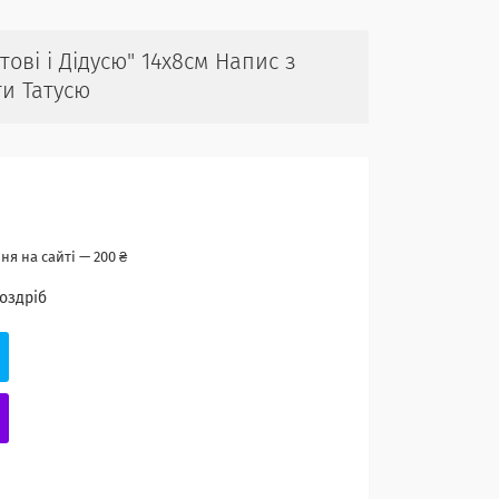
ові і Дідусю" 14х8cм Напис з
ти Татусю
я на сайті — 200 ₴
роздріб