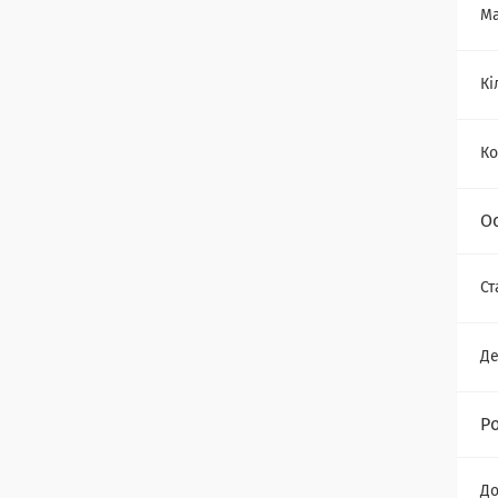
Ма
Кі
Ко
О
Ст
Де
Р
До