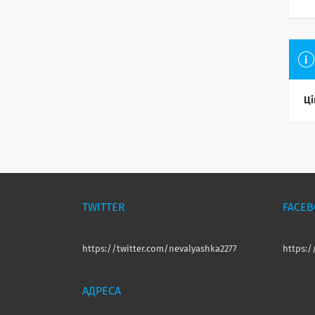
Ці
TWITTER
FACE
https://twitter.com/nevalyashka2277
https: