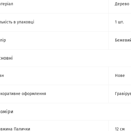
теріал
Дерево
лькість в упаковці
1 шт.
лір
Бежеви
сновні
ан
Нове
коративне оформлення
Гравіру
озміри
вжина Палички
12 см