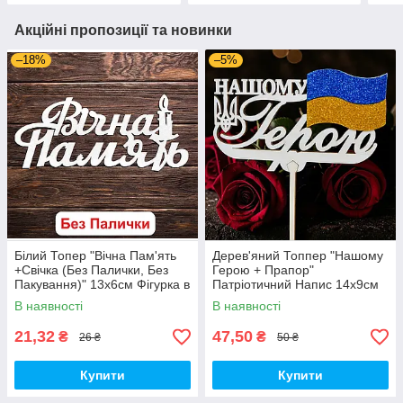
Акційні пропозиції та новинки
–18%
–5%
Білий Топер "Вічна Пам'ять
Дерев'яний Топпер "Нашому
+Свічка (Без Палички, Без
Герою + Прапор"
Пакування)" 13х6см Фігурка в
Патріотичний Напис 14х9см
Букет Квіти Напис для Торта
Білий Топер для Торта, у
В наявності
В наявності
з ЛДВП Військовому
Букет Квіти Фігурка Захиснику
України
21,32
47,50
₴
₴
26 ₴
50 ₴
Купити
Купити