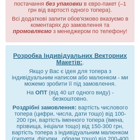
постачання
без упаковки
в євро-пакет (–1
грн від вартості одного топера).
Всі додаткові запити обов'язково вказуємо в
коментарях до замовлення та
промовляємо
з менеджером по телефону!
Розробка Індивідуальних Векторних
Макетів:
.
Якщо у Вас є ідея для топера з
індивідуальним написом або малюнком - ми
можемо зробити її під замовлення.
На
ОПТ
(від 40 шт одного виду) -
безкоштовно.
Роздрібні замовлення:
вартість числового
топера (цифри, числа, дати тощо) від 100-
200 грн, вартість іменного топера (імена,
прізвища, ініціали тощо) від 150-300 грн,
вартість топера з індивідуальним малюнком
(силуети, фігурки , образи тощо) від 200-400