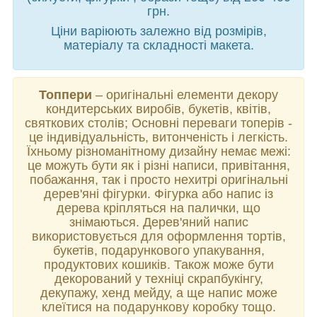
грн.
Ціни варіюють залежно від розмірів,
матеріалу та складності макета.
Топпери
– оригінальні елементи декору
кондитерських виробів, букетів, квітів,
святкових столів; Основні переваги топерів -
це індивідуальність, витонченість і легкість.
Їхньому різноманітному дизайну немає межі:
це можуть бути як і різні написи, привітання,
побажання, так і просто нехитрі оригінальні
дерев'яні фігурки. Фігурка або напис із
дерева кріпляться на палички, що
знімаються. Дерев'яний напис
використовується для оформлення тортів,
букетів, подарункового упакування,
продуктових кошиків. Також може бути
декорований у техніці скрапбукінгу,
декупажу, хенд мейду, а ще напис може
клеїтися на подарункову коробку тощо.