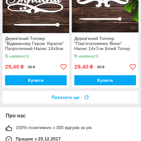
Дерев'яний Топпер
Дерев'яний Топпер
"Відважному Герою України"
"Пам'ятатимемо Вічно"
Патріотичний Напис 14х9см
Напис 14х7см Білий Топер
Білий Топер для Торта, у
для Торта, у Букет Квіти
В наявності
В наявності
Букет Квіти Фігурка Захиснику
Фігурка Захиснику Назавжди
в Серцях
29,40
29,40
₴
₴
30 ₴
30 ₴
Купити
Купити
Показати ще
Про нас
100% позитивних з 300 відгуків за рік
Працює з 25.12.2017