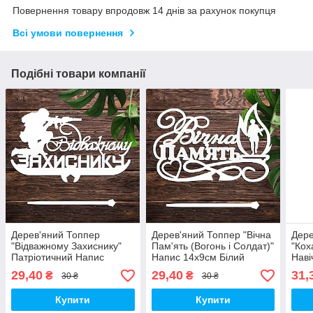
Повернення товару впродовж 14 днів за рахунок покупця
Всі умови повернення
Подібні товари компанії
Дерев'яний Топпер
Дерев'яний Топпер "Вічна
Дере
"Відважному Захиснику"
Пам'ять (Вогонь і Солдат)"
"Кох
Патріотичний Напис
Напис 14х9см Білий
Наві
14х9см Білий Топер для
Топер для Торта, у Букет
Біли
29,40
29,40
31,
₴
₴
30 ₴
30 ₴
Торта, у Букет Квіти
Квіти Фігурка Назавжди в
Буке
Фігурка Герою України
Серцях
Захи
Купити
Купити