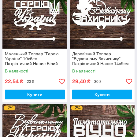
Маленький Топпер "Герою
Дерев'яний Топпер
України" 10х6см
"Відважному Захиснику"
Патріотичний Напис Білий
Патріотичний Напис 14х9см
Топер для Торта, у Букет
Білий Топер для Торта, у
В наявності
В наявності
Квіти Фігурка Захиснику
Букет Квіти Фігурка Герою
України
22,54
29,40
₴
₴
23 ₴
30 ₴
Купити
Купити
–2%
–2%