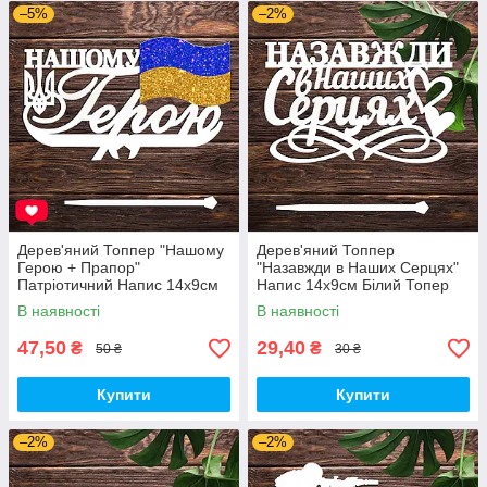
–5%
–2%
Дерев'яний Топпер "Нашому
Дерев'яний Топпер
Герою + Прапор"
"Назавжди в Наших Серцях"
Патріотичний Напис 14х9см
Напис 14х9см Білий Топер
Білий Топер для Торта, у
для Торта, у Букет Квіти
В наявності
В наявності
Букет Квіти Фігурка Захиснику
Фігурка Захиснику
України
47,50
29,40
₴
₴
50 ₴
30 ₴
Купити
Купити
–2%
–2%