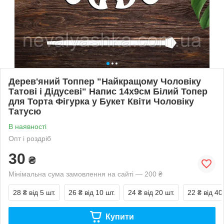
Дерев'яний Топпер "Найкращому Чоловіку
Татові і Дідусеві" Напис 14х9см Білий Топер
для Торта Фігурка у Букет Квіти Чоловіку
Татусю
В наявності
Опт і роздріб
30
₴
Мінімальна сума замовлення на сайті — 200 ₴
28 ₴
від 5 шт.
26 ₴
від 10 шт.
24 ₴
від 20 шт.
22 ₴
від 40
Купити