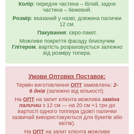
Колір
: передня частина – білий, задня
частина – бежевий.
Розмір
: вказаний у назві, довжина палички
12 см.
Пакування
: євро-пакет.
Можливе покриття фасаду блискучим
Глітером
, вартість розраховується залежно
від розміру топера.
Умови Оптових Поставок:
Термін виготовлення
ОПТ
замовлень:
2-
6 днів
(залежно від кількості).
На
ОПТ
на запит клієнта можлива
заміна
палички
з 12 см — на 20 см +1 грн до
вартості одного топпера (довгі палички
зазвичай використовуються для букетів або
квітів).
На
ОПТ
на запит клієнта можливе