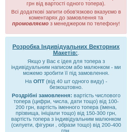
грн від вартості одного топера).
Всі додаткові запити обов'язково вказуємо в
коментарях до замовлення та
промовляємо
з менеджером по телефону!
Розробка Індивідуальних Векторних
Макетів:
.
Якщо у Вас є ідея для топера з
індивідуальним написом або малюнком - ми
можемо зробити її під замовлення.
На
ОПТ
(від 40 шт одного виду) -
безкоштовно.
Роздрібні замовлення:
вартість числового
топера (цифри, числа, дати тощо) від 100-
200 грн, вартість іменного топера (імена,
прізвища, ініціали тощо) від 150-300 грн,
вартість топера з індивідуальним малюнком
(силуети, фігурки , образи тощо) від 200-400
грн.