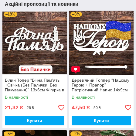
Акційні пропозиції та новинки
–18%
–5%
Білий Топер "Вічна Пам'ять
Дерев'яний Топпер "Нашому
+Свічка (Без Палички, Без
Герою + Прапор"
Пакування)" 13х6см Фігурка в
Патріотичний Напис 14х9см
Букет Квіти Напис для Торта
Білий Топер для Торта, у
В наявності
В наявності
з ЛДВП Військовому
Букет Квіти Фігурка Захиснику
України
21,32
47,50
₴
₴
26 ₴
50 ₴
Купити
Купити
–5%
–2%