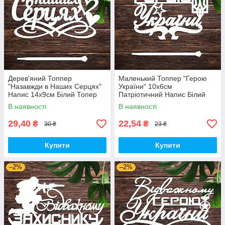
Дерев'яний Топпер
Маленький Топпер "Герою
"Назавжди в Наших Серцях"
України" 10х6см
Напис 14х9см Білий Топер
Патріотичний Напис Білий
для Торта, у Букет Квіти
Топер для Торта, у Букет
В наявності
В наявності
Фігурка Захиснику
Квіти Фігурка Захиснику
29,40
22,54
₴
₴
30 ₴
23 ₴
Купити
Купити
–2%
–2%