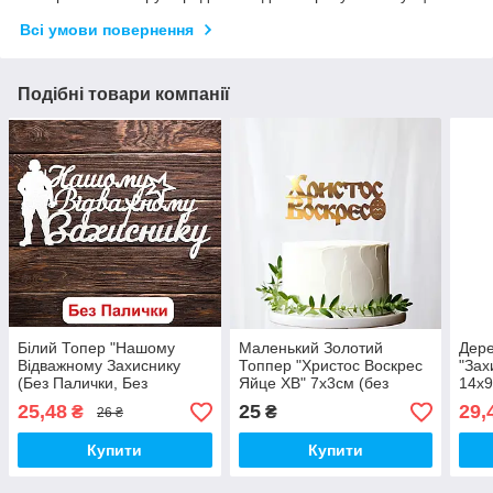
Всі умови повернення
Подібні товари компанії
Білий Топер "Нашому
Маленький Золотий
Дере
Відважному Захиснику
Топпер "Христос Воскрес
"Зах
(Без Палички, Без
Яйце ХВ" 7х3cм (без
14х9
Пакування)" 14х7см
палички) Напис з
Торт
25,48
25
29,
₴
₴
26 ₴
Фігурка в Букет Квіти
Пластику Дзеркальний
Фігу
Напис для Торта з ЛДВП
Топер Золото на Пасху
Купити
Купити
Паску