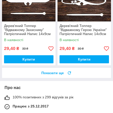
Дерев'яний Топпер
Дерев'яний Топпер
"Відважному Захиснику"
"Відважному Герою України"
Патріотичний Напис 14х9см
Патріотичний Напис 14х9см
Білий Топер для Торта, у
Білий Топер для Торта, у
В наявності
В наявності
Букет Квіти Фігурка Герою
Букет Квіти Фігурка Захиснику
України
29,40
29,40
₴
₴
30 ₴
30 ₴
Купити
Купити
Показати ще
Про нас
100% позитивних з 299 відгуків за рік
Працює з 25.12.2017