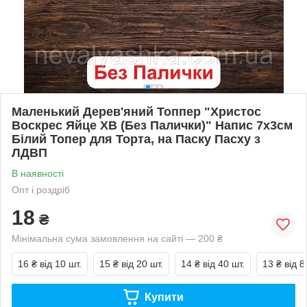
Маленький Дерев'яний Топпер "Христос
Воскрес Яйце ХВ (Без Палички)" Напис 7х3см
Білий Топер для Торта, на Паску Пасху з
ЛДВП
В наявності
Опт і роздріб
18
₴
Мінімальна сума замовлення на сайті — 200 ₴
16 ₴
від 10 шт.
15 ₴
від 20 шт.
14 ₴
від 40 шт.
13 ₴
від 8
Купити