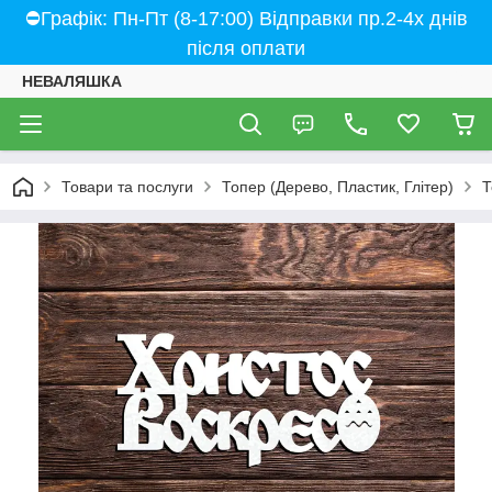
⛔Графік: Пн-Пт (8-17:00) Відправки пр.2-4х днів
після оплати
НЕВАЛЯШКА
Товари та послуги
Топер (Дерево, Пластик, Глітер)
Т