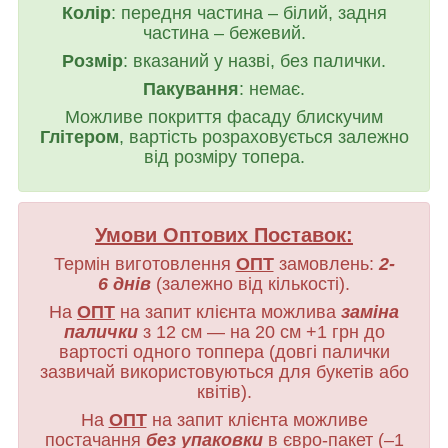
Колір
: передня частина – білий, задня
частина – бежевий.
Розмір
: вказаний у назві, без палички.
Пакування
: немає.
Можливе покриття фасаду блискучим
Глітером
, вартість розраховується залежно
від розміру топера.
Умови Оптових Поставок:
Термін виготовлення
ОПТ
замовлень:
2-
6 днів
(залежно від кількості).
На
ОПТ
на запит клієнта можлива
заміна
палички
з 12 см — на 20 см +1 грн до
вартості одного топпера (довгі палички
зазвичай використовуються для букетів або
квітів).
На
ОПТ
на запит клієнта можливе
постачання
без упаковки
в євро-пакет (–1