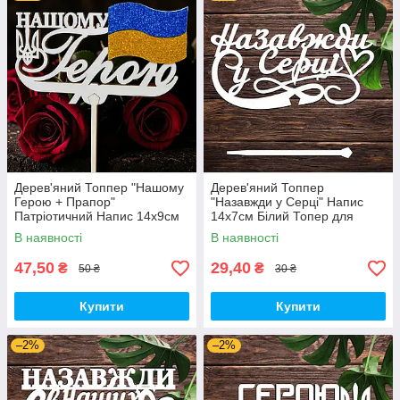
Дерев'яний Топпер "Нашому
Дерев'яний Топпер
Герою + Прапор"
"Назавжди у Серці" Напис
Патріотичний Напис 14х9см
14х7см Білий Топер для
Білий Топер для Торта, у
Торта, у Букет Квіти Фігурка
В наявності
В наявності
Букет Квіти Фігурка Захиснику
Захиснику
України
47,50
29,40
₴
₴
50 ₴
30 ₴
Купити
Купити
–2%
–2%