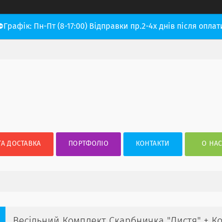
⛔Графік: Пн-Пт (8-17:00) Відправки пр.2-4х днів після оплат
ТА ДОСТАВКА
ПОРТФОЛІО
КОНТАКТИ
О НА
Весільний Комплект Скарбничка "Листя" + К