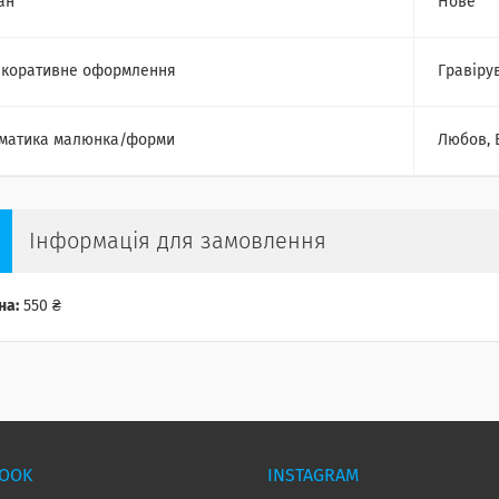
ан
Нове
коративне оформлення
Гравіру
матика малюнка/форми
Любов, 
Інформація для замовлення
на:
550 ₴
BOOK
INSTAGRAM