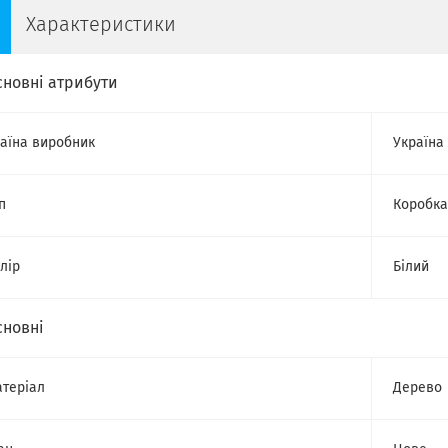
Характеристики
сновні атрибути
аїна виробник
Україна
п
Коробка
лір
Білий
сновні
теріал
Дерево