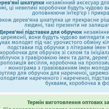
ерев'яні шкатулки
незамінний аксесуар дл
омі, ці невеликі коробочки будуть чудово в
доповнюючи інтер'єр і прикр
акож дерев'яна шкатулка це прекрасне рі
людині, такі презенти не залишат
Дерев'яні підставки для обручок
незамінний
церемонії, вони будуть чудово виглядати н
уках молодят під час урочистого обміну кіл
подставки під обручки з літерами імен т
коробочки для обручок зі склом та ініціа
аблучок з гравіровкою імен та дати, дерев
ропозиція весілля, коробочка на пропозиц
- монограма з гравіюванням імен молодя
футляр для обручок для нареченої, церемо
олодятами нареченого і нареченої, підстав
буквами, коробочка в фо
Термін виготовлення оптових зам