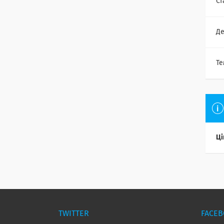
Ст
Де
Те
Ці
TWITTER
FACE