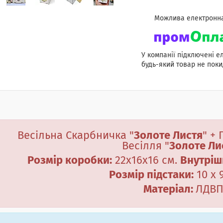
У компанії підключені е
будь-який товар не поки
Весільна Скарбничка "
Золоте Листя
" +
Весілля
"
Золоте Ли
Розмір коробки:
22
х16х16
см.
Внутріш
Розмір підстаки:
10 х 9
Матеріал:
ЛДВ