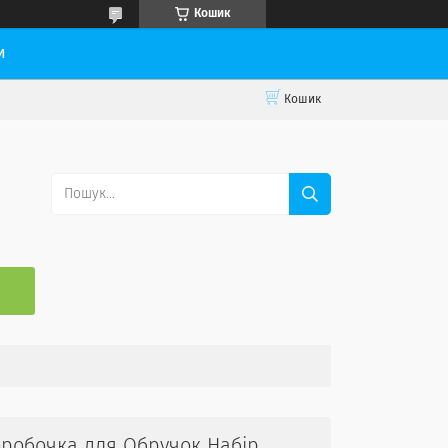
Кошик
и
Кошик
С
оробочка для Обручок Набір