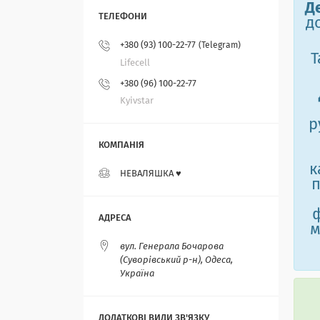
Д
д
+380 (93) 100-22-77
Telegram
Т
Lifecell
+380 (96) 100-22-77
Kyivstar
р
к
НЕВАЛЯШКА ♥️
п
м
вул. Генерала Бочарова
(Суворівський р-н), Одеса,
Україна