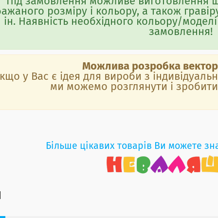
Під замовлення можливе виготовлення ш
бажаного розміру і кольору, а також гравіру
ін. Наявність необхідного кольору/моде
замовлення!
Можлива розробка векторн
кщо у Вас є ідея для вироби з індивідуа
ми можемо розглянути і зробити 
Більше цікавих товарів Ви можете зн