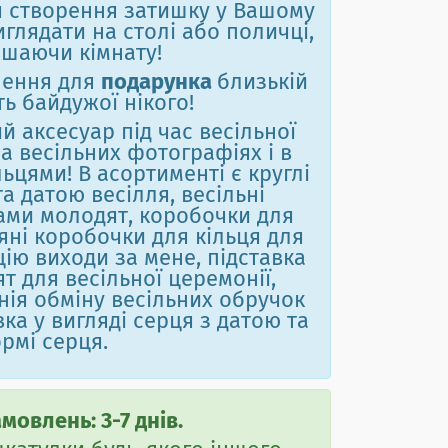
я створення затишку у Вашому
иглядати на столі або поличці,
ашаючи кімнату!
шення для
подарунка
близькій
ь байдужої нікого!
 аксесуар під час весільної
а весільних фотографіях і в
ьцями! В асортименті є круглі
а датою весілля, весільні
лами молодят, коробочки для
'яні коробочки для кільця для
ію виходи за мене, підставка
т для весільної церемонії,
нія обміну весільних обручок
ка у вигляді серця з датою та
рмі серця.
овлень: 3-7 днів.