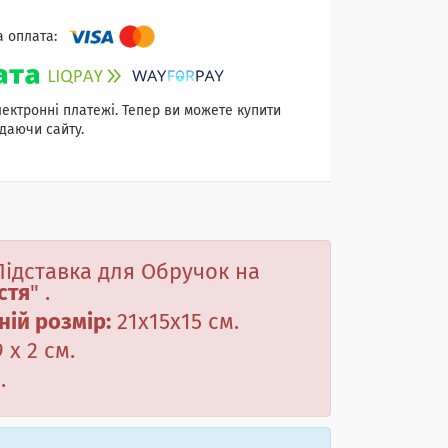
лектронні платежі. Тепер ви можете купити
даючи сайту.
 Підставка для Обручок на
стя
"
.
ній розмір:
21х15х15
см.
 х 2 см.
П
.