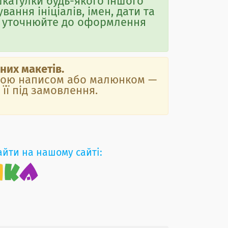
катулки будь-якого іншого
вання ініціалів, імен, дати та
лі уточнюйте до оформлення
их макетів.
льною написом або малюнком —
її під замовлення.
айти на нашому сайті: