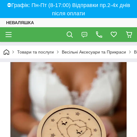
⛔Графік: Пн-Пт (8-17:00) Відправки пр.2-4х днів
після оплати
НЕВАЛЯШКА
Товари та послуги
Весільні Аксесуари та Прикраси
В