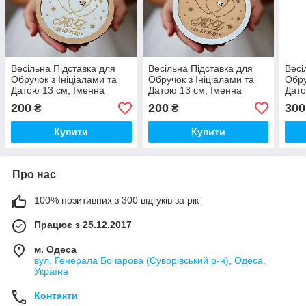
Весільна Підставка для
Весільна Підставка для
Весі
Обручок з Ініціалами та
Обручок з Ініціалами та
Обру
Датою 13 см, Іменна
Датою 13 см, Іменна
Дато
Гравіювання Кругла
Гравіювання Кругла
Грав
200
200
300
₴
₴
Дерев'яна Основа для
Дерев'яна Основа для
Коро
Каблучок на Весілля
Каблучок на Весілля
на В
Купити
Купити
Про нас
100% позитивних з 300 відгуків за рік
Працює з 25.12.2017
м. Одеса
вул. Генерала Бочарова (Суворівський р-н), Одеса,
Україна
Контакти