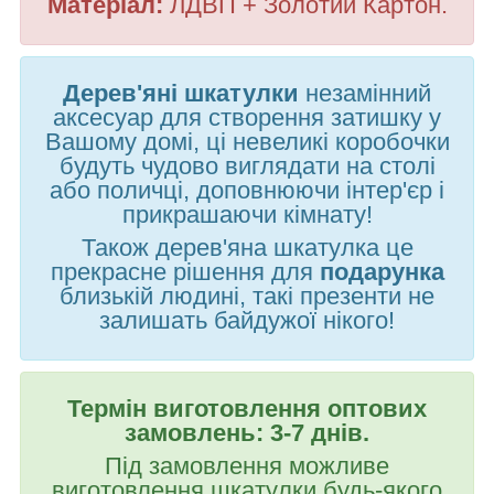
Матеріал:
ЛДВП
+ Золотий Картон.
Дерев'яні шкатулки
незамінний
аксесуар для створення затишку у
Вашому домі, ці невеликі коробочки
будуть чудово виглядати на столі
або поличці, доповнюючи інтер'єр і
прикрашаючи кімнату!
Також дерев'яна шкатулка це
прекрасне рішення для
подарунка
близькій людині, такі презенти не
залишать байдужої нікого!
Термін виготовлення оптових
замовлень: 3-7 днів.
Під замовлення можливе
виготовлення шкатулки будь-якого