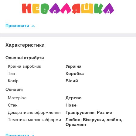
Приховати
Характеристики
Основні атрибути
Країна виробник
Україна
Тип
Коробка
Колір
Білий
Основні
Матеріал
Дерево
Стан
Нове
Декоративне оформлення
Гравірування, Розпис
Тематика малюнка/форми
Любов, Візерунки, любов,
Орнамент
Приховати