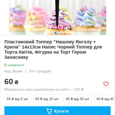
Пластиковий Топпер "Нашому Янголу +
Крила" 14х13cм Напис Чорний Топпер для
Торта Квітів, Фігурка на Торт Герою
Захиснику
В наявності
Код: Всквм
Опт і роздріб
60
₴
Мінімальна сума замовлення на сайті — 200 ₴
55 ₴
від 5 шт.
50 ₴
від 10 шт.
45 ₴
від 20 шт.
40 ₴
від 40
Купити