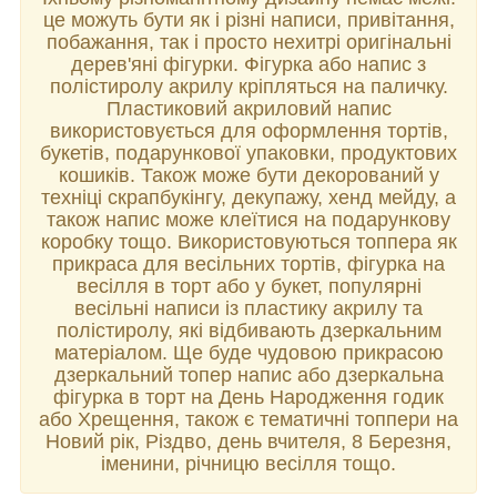
це можуть бути як і різні написи, привітання,
побажання, так і просто нехитрі оригінальні
дерев'яні фігурки. Фігурка або напис з
полістиролу акрилу кріпляться на паличку.
Пластиковий акриловий напис
використовується для оформлення тортів,
букетів, подарункової упаковки, продуктових
кошиків. Також може бути декорований у
техніці скрапбукінгу, декупажу, хенд мейду, а
також напис може клеїтися на подарункову
коробку тощо. Використовуються топпера як
прикраса для весільних тортів, фігурка на
весілля в торт або у букет, популярні
весільні написи із пластику акрилу та
полістиролу, які відбивають дзеркальним
матеріалом. Ще буде чудовою прикрасою
дзеркальний топер напис або дзеркальна
фігурка в торт на День Народження годик
або Хрещення, також є тематичні топпери на
Новий рік, Різдво, день вчителя, 8 Березня,
іменини, річницю весілля тощо.