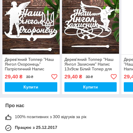
Дерев'яний Топпер "Наш
Дерев'яний Топпер "Наш
Дере
Янгол Охоронець"
Янгол Захисник" Напис
"Наш
Патріотичний Напис
13х9см Білий Топер для
Напи
13х10см Білий Топер для
Торта, у Букет Квіти
Топе
29,40
29,40
29,
₴
₴
30 ₴
30 ₴
Торта, у Букет Квіти
Фігурка для Солдата
Квіт
Фігурка Захиснику України
Захисника України
Захи
Купити
Купити
Про нас
100% позитивних з 300 відгуків за рік
Працює з 25.12.2017