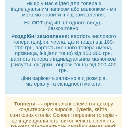
Якщо у Вас є ідея для топера з
індивідуальним написом або малюнком - ми
можемо зробити її під замовлення.
На
ОПТ
(від 40 шт одного виду) -
безкоштовно.
Роздрібні замовлення:
вартість числового
топера (цифри, числа, дати тощо) від 100-
200 грн, вартість іменного топера (імена,
прізвища, ініціали тощо) від 150-300 грн,
вартість топера з індивідуальним малюнком
(силуети, фігурки , образи тощо) від 200-400
грн.
Ціни варіюють залежно від розмірів,
матеріалу та складності макета.
Топпери
– - оригінальні елементи декору
кондитерських виробів, букетів, квітів,
святкових столів; Основні переваги топерів -
це індивідуальність, витонченість і легкість.
Їхньому різноманітному дизайну немає межі: