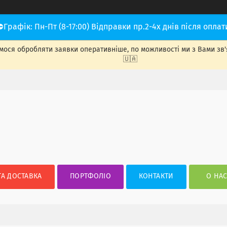
⛔Графік: Пн-Пт (8-17:00) Відправки пр.2-4х днів після оплат
ося обробляти заявки оперативніше, по можливості ми з Вами зв'яже
🇺🇦
ТА ДОСТАВКА
ПОРТФОЛІО
КОНТАКТИ
О НА