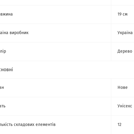
овжина
19 см
аїна виробник
Україна
лір
Дерево
сновні
ан
Нове
ать
Унісекс
лькість складових елементів
12