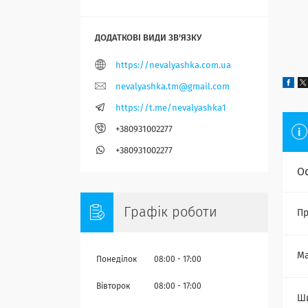
https://nevalyashka.com.ua
nevalyashka.tm@gmail.com
https://t.me/nevalyashka1
+380931002277
+380931002277
О
Графік роботи
Пр
Ма
Понеділок
08:00
17:00
Вівторок
08:00
17:00
Ш