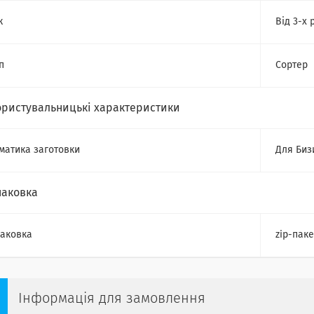
к
Від 3-х 
п
Сортер
ористувальницькі характеристики
матика заготовки
Для Биз
паковка
аковка
zip-паке
Інформація для замовлення