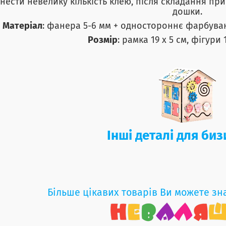
нести невелику кількість клею, після складання пр
дошки.
Матеріал
: фанера 5-6 мм + одностороннє фарбуван
Розмір
: рамка 19 х 5 см, фігури 
Інші деталі для би
Більше цікавих товарів Ви можете зн