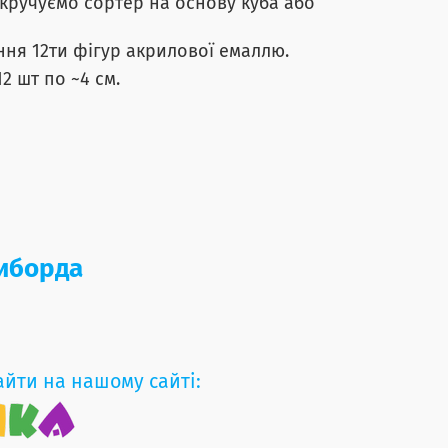
икручуємо сортер на основу куба або
ня 12ти фігур акрилової емаллю.
12 шт по ~4 см.
зиборда
айти на нашому сайті: