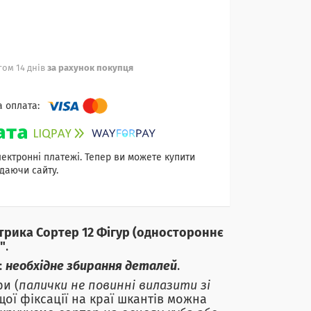
ом 14 днів
за рахунок покупця
лектронні платежі. Тепер ви можете купити
даючи сайту.
трика Сортер 12 Фігур (
одностороннє
"
.
:
необхідне збирання деталей
.
и (
палички не повинні вилазити зі
щої фіксації на краї шкантів можна