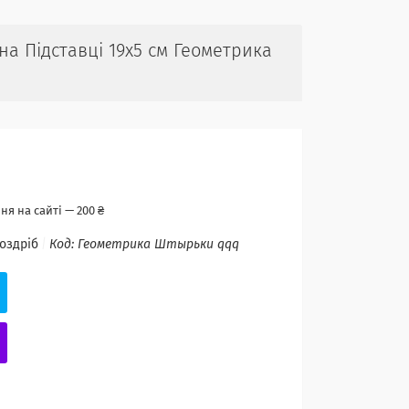
на Підставці 19х5 см Геометрика
я на сайті — 200 ₴
роздріб
Код:
Геометрика Штырьки qqq