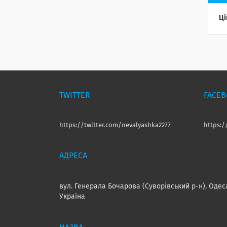
Ці
TWITTER
FACE
https://twitter.com/nevalyashka2277
https:
вул. Генерала Бочарова (Суворівський р-н), Одес
Україна