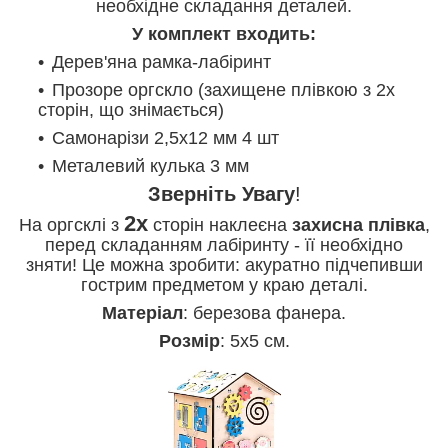
необхідне складання деталей.
У комплект входить:
Дерев'яна рамка-лабіринт
Прозоре оргскло (захищене плівкою з 2х
сторін, що знімається)
Самонарізи 2,5х12 мм 4 шт
Металевий кулька 3 мм
Зверніть
Увагу
!
2х
На оргсклі з
сторін наклеєна
захисна
плівка
,
перед складанням лабіринту - її необхідно
зняти! Це можна зробити: акуратно підчепивши
гострим предметом у краю деталі.
Матеріал
: березова фанера.
Розмір
: 5х5 см.