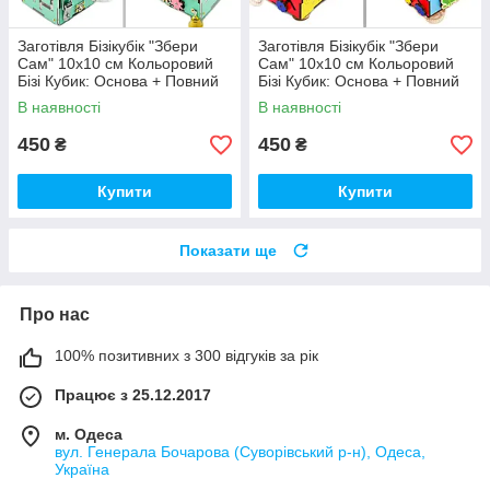
Заготівля Бізікубік "Збери
Заготівля Бізікубік "Збери
Сам" 10х10 см Кольоровий
Сам" 10х10 см Кольоровий
Бізі Кубик: Основа + Повний
Бізі Кубик: Основа + Повний
Комплект (в Розібраному
Комплект (в Розібраному
В наявності
В наявності
Виді) Кубік Бізи, Бірюза
Виді) Кубік Бізи, Різнокол
450
450
₴
₴
Купити
Купити
Показати ще
Про нас
100% позитивних з 300 відгуків за рік
Працює з 25.12.2017
м. Одеса
вул. Генерала Бочарова (Суворівський р-н), Одеса,
Україна