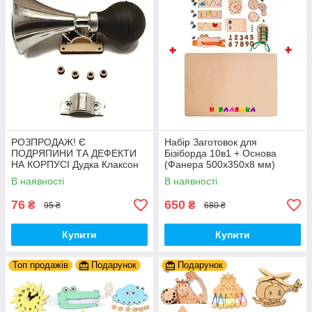
РОЗПРОДАЖ! Є
Набір Заготовок для
ПОДРЯПИНИ ТА ДЕФЕКТИ
Бізіборда 10в1 + Основа
НА КОРПУСІ Дудка Клаксон
(Фанера 500x350x8 мм)
для Велосипедів 14 см Фа-
Базові Деталі, Весь Комплект
В наявності
В наявності
Фа Пластик + Гума
- Собери Сам
76
650
₴
₴
95 ₴
680 ₴
Купити
Купити
Топ продажів
Подарунок
Подарунок