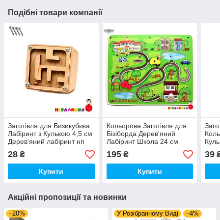
Подібні товари компанії
Заготівля для Бизикубика
Кольорова Заготівля для
Заго
Лабіринт з Кулькою 4,5 см
Бізіборда Дерев'яний
Коль
Дерев'яний лабіринт нп
Лабіринт Школа 24 см
Куль
бізікубік
(Повний Комплект)
Дере
28
195
39
₴
₴
Бізі
Купити
Купити
Акційні пропозиції та новинки
–20%
У Розібранному Виді
–4%