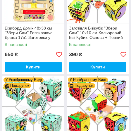
Бізиборд Домік 48x38 см
Заготівля Бізікубік "Збери
"Збери Сам" Розвиваюча
Сам" 10х10 см Кольоровий
Дошка 17в1 Заготовки у
Бізі Кубик: Основа + Повний
Разобранному вигляді +
Комплект (в Розібраному
В наявності
В наявності
Деталі та Фарба
Виді) Кубік Бізи, Жовтий
650
390
₴
₴
Купити
Купити
У Розібранному Виді
У Розібранному Виді
Подарунок
Подарунок