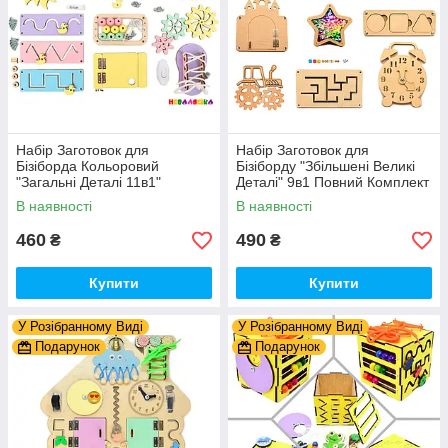
Набір Заготовок для
Набір Заготовок для
Бізіборда Кольоровий
Бізіборду "Збільшені Великі
"Загальні Деталі 11в1"
Деталі" 9в1 Повний Комплект
Базовий Комплект (+Клей,
+ Всі Кріплення
В наявності
В наявності
Шурупи) Набiр Заготівель
для Бiзiкуба
460
490
₴
₴
Купити
Купити
У Розібранному Виді
У Розібранному Виді
Подарунок
Подарунок