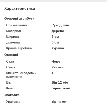
Характеристики
Основні атрибути
Призначення
Рукоділля
Матеріал
Дерево
Ширина
5 см
Довжина
5 см
Країна виробник
Україна
Основні
Стан
Нове
Стать
Унісекс
Кількість складових
1
елементів
Вік
Від 12 міс
Колір
Бірюзовий
Упаковка
Упаковка
zip-пакет