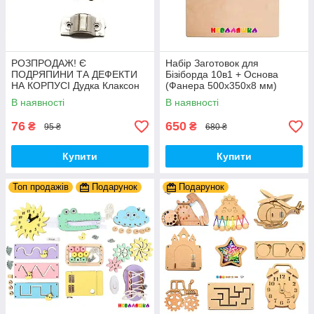
РОЗПРОДАЖ! Є
Набір Заготовок для
ПОДРЯПИНИ ТА ДЕФЕКТИ
Бізіборда 10в1 + Основа
НА КОРПУСІ Дудка Клаксон
(Фанера 500x350x8 мм)
для Велосипедів 14 см Фа-
Базові Деталі, Весь Комплект
В наявності
В наявності
Фа Пластик + Гума
- Собери Сам
76
650
₴
₴
95 ₴
680 ₴
Купити
Купити
Топ продажів
Подарунок
Подарунок