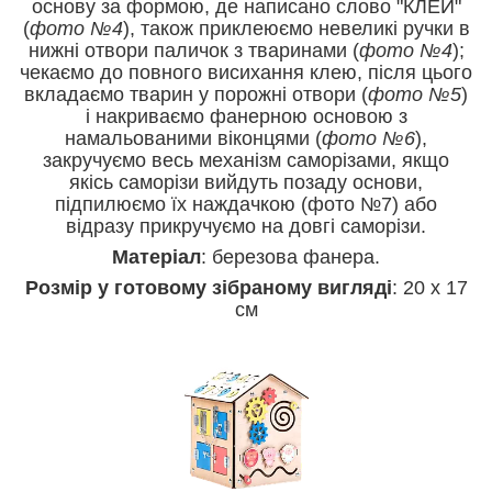
основу за формою, де написано слово "КЛЕЙ"
(
фото №4
), також приклеюємо невеликі ручки в
нижні отвори паличок з тваринами (
фото №4
);
чекаємо до повного висихання клею, після цього
вкладаємо тварин у порожні отвори (
фото №5
)
і накриваємо фанерною основою з
намальованими віконцями (
фото №6
),
закручуємо весь механізм саморізами, якщо
якісь саморізи вийдуть позаду основи,
підпилюємо їх наждачкою
(фото №7) або
відразу прикручуємо на довгі саморізи.
Матеріал
: березова фанера.
Розмір у готовому зібраному вигляді
: 20 х 17
см