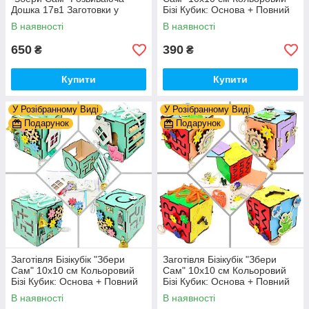
Дошка 17в1 Заготовки у
Бізі Кубик: Основа + Повний
Разобранному вигляді +
Комплект (в Розібраному
В наявності
В наявності
Деталі та Фарба
Виді) Кубік Бізи, Жовтий
650
390
₴
₴
Купити
Купити
У Розібранному Виді
У Розібранному Виді
Подарунок
Подарунок
Заготівля Бізікубік "Збери
Заготівля Бізікубік "Збери
Сам" 10х10 см Кольоровий
Сам" 10х10 см Кольоровий
Бізі Кубик: Основа + Повний
Бізі Кубик: Основа + Повний
Комплект (в Розібраному
Комплект (в Розібраному
В наявності
В наявності
Виді) Кубік Бізи, Бірюза
Виді) Кубік Бізи, Різнокол