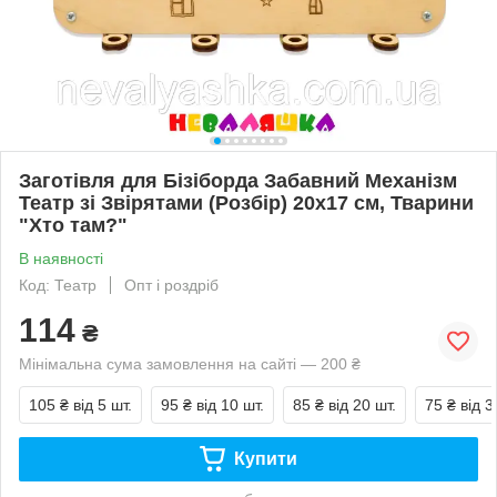
Заготівля для Бізіборда Забавний Механізм
Театр зі Звірятами (Розбір) 20х17 см, Тварини
"Хто там?"
В наявності
Код: Театр
Опт і роздріб
114
₴
Мінімальна сума замовлення на сайті — 200 ₴
105 ₴
від 5 шт.
95 ₴
від 10 шт.
85 ₴
від 20 шт.
75 ₴
від 3
Купити