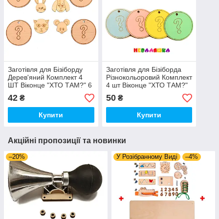
Заготівля для Бізіборду
Заготівля для Бізіборда
Дерев'яний Комплект 4
Різнокольоровий Комплект
ШТ Віконце "ХТО ТАМ?" 6
4 шт Віконце "ХТО ТАМ?"
см Вікна + Тварини
6 см Вікна + Тварини
42
50
₴
₴
Купити
Купити
Акційні пропозиції та новинки
–20%
У Розібранному Виді
–4%