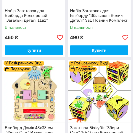
Набір Заготовок для
Набір Заготовок для
Бізіборда Кольоровий
Бізіборду "Збільшені Великі
"Загальні Деталі 11в1"
Деталі" 9в1 Повний Комплект
Базовий Комплект (+Клей,
+ Всі Кріплення
В наявності
В наявності
Шурупи) Набiр Заготівель
для Бiзiкуба
460
490
₴
₴
Купити
Купити
У Розібранному Виді
У Розібранному Виді
Подарунок
Подарунок
Бізиборд Домік 48x38 см
Заготівля Бізікубік "Збери
"Збери Сам" Розвиваюча
Сам" 10х10 см Кольоровий