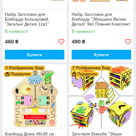
Набір Заготовок для
Набір Заготовок для
Бізіборда Кольоровий
Бізіборду "Збільшені Великі
"Загальні Деталі 11в1"
Деталі" 9в1 Повний Комплект
Базовий Комплект (+Клей,
+ Всі Кріплення
В наявності
В наявності
Шурупи) Набiр Заготівель
для Бiзiкуба
460
490
₴
₴
Купити
Купити
У Розібранному Виді
У Розібранному Виді
Подарунок
Подарунок
Бізиборд Домік 48x38 см
Заготівля Бізікубік "Збери