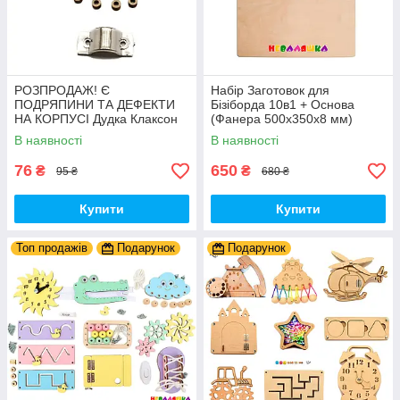
РОЗПРОДАЖ! Є
Набір Заготовок для
ПОДРЯПИНИ ТА ДЕФЕКТИ
Бізіборда 10в1 + Основа
НА КОРПУСІ Дудка Клаксон
(Фанера 500x350x8 мм)
для Велосипедів 14 см Фа-
Базові Деталі, Весь Комплект
В наявності
В наявності
Фа Пластик + Гума
- Собери Сам
76
650
₴
₴
95 ₴
680 ₴
Купити
Купити
Топ продажів
Подарунок
Подарунок