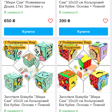
"Збери Сам" Розвиваюча
Сам" 10х10 см Кольоровий
Дошка 17в1 Заготовки у
Бізі Кубик: Основа + Повний
Разобранному вигляді +
Комплект (в Розібраному
В наявності
В наявності
Деталі та Фарба
Виді) Кубік Бізи, Жовтий
650
390
₴
₴
Купити
Купити
У Розібранному Виді
У Розібранному Виді
Подарунок
Подарунок
Заготівля Бізікубік "Збери
Заготівля Бізікубік "Збери
Сам" 10х10 см Кольоровий
Сам" 10х10 см Кольоровий
Бізі Кубик: Основа + Повний
Бізі Кубик: Основа + Повний
Комплект (в Розібраному
Комплект (в Розібраному
В наявності
В наявності