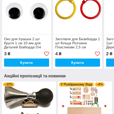
Око для Іграшок 2 шт
Заготівля для Бизиборда 1
Заго
Круглі 1 см 10 мм для
шт Кільце Роз'ємне
1шт 
Деталей Бізіборда Очі
Пластикове 2,5 см
Дере
Оченята для Заготовок
пластмасове кільце для
Зіро
3
4
2
₴
₴
₴
Бізіборда
бізіборда
Купити
Купити
Акційні пропозиції та новинки
–20%
У Розібранному Виді
–4%