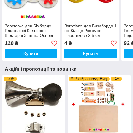
Заготовка для Бізіборду
Заготівля для Бизиборда 1
Заго
Пластикові Кольорові
шт Кільце Роз'ємне
Геом
Шестерні 3 шт на Основі
Пластикове 2,5 см
Підс
МДФ 18х13см, Комплект
пластмасове кільце для
Геом
120
4
92
₴
₴
Набір Шестерінки
бізіборда
(Роз
Пластикові
Купити
Купити
Акційні пропозиції та новинки
–20%
У Розібранному Виді
–4%