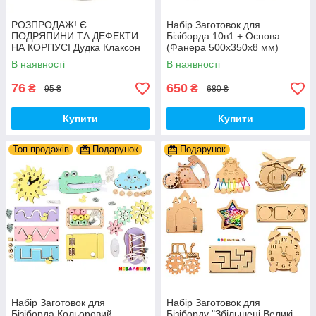
РОЗПРОДАЖ! Є
Набір Заготовок для
ПОДРЯПИНИ ТА ДЕФЕКТИ
Бізіборда 10в1 + Основа
НА КОРПУСІ Дудка Клаксон
(Фанера 500x350x8 мм)
для Велосипедів 14 см Фа-
Базові Деталі, Весь Комплект
В наявності
В наявності
Фа Пластик + Гума
- Собери Сам
76
650
₴
₴
95 ₴
680 ₴
Купити
Купити
Топ продажів
Подарунок
Подарунок
Набір Заготовок для
Набір Заготовок для
Бізіборда Кольоровий
Бізіборду "Збільшені Великі