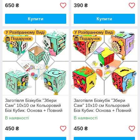
650
390
₴
₴
Купити
Купити
У Розібранному Виді
У Розібранному Виді
Подарунок
Подарунок
Заготівля Бізікубік "Збери
Заготівля Бізікубік "Збери
Сам" 10х10 см Кольоровий
Сам" 10х10 см Кольоровий
Бізі Кубик: Основа + Повний
Бізі Кубик: Основа + Повний
Комплект (в Розібраному
Комплект (в Розібраному
В наявності
В наявності
Виді) Кубік Бізи, Бірюза
Виді) Кубік Бізи, Різнокол
450
450
₴
₴