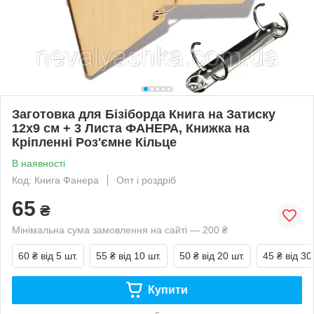
Заготовка для Бізіборда Книга на Затиску
12х9 см + 3 Листа ФАНЕРА, Книжка на
Кріпленні Роз'ємне Кільце
В наявності
Код: Книга Фанера
Опт і роздріб
65
₴
Мінімальна сума замовлення на сайті — 200 ₴
60 ₴
від 5 шт.
55 ₴
від 10 шт.
50 ₴
від 20 шт.
45 ₴
від 30
Купити