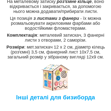
На металевому затиску
роз'ємне кільце
, воно
відкривається і закривається, за допомогою
нього можна додавати/прибирати листи.
Ця позиція
з листами з фанери
- їх можна
розмальовувати акриловими фарбами або
водостійкими фломастерами.
Комплектація
: металевий затискач, 3 фанерні
листи з отворами, 2 саморізи.
Розміри
: мет.затискач 12 х 2 см, діаметр кілець
(роз'ємні) 3,5 см, фанерний лист 10х7,5 см,
загальний розмір у зібраному вигляді 12х9 см.
Інші деталі для бизиборда