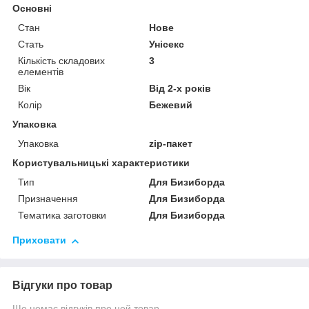
Основні
Стан
Нове
Стать
Унісекс
Кількість складових
3
елементів
Вік
Від 2-х років
Колір
Бежевий
Упаковка
Упаковка
zip-пакет
Користувальницькі характеристики
Тип
Для Бизиборда
Призначення
Для Бизиборда
Тематика заготовки
Для Бизиборда
Приховати
Відгуки про товар
Ще немає відгуків про цей товар