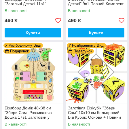
"Загальні Деталі 11в1"
Деталі" 9в1 Повний Комплект
Базовий Комплект (+Клей,
+ Всі Кріплення
В наявності
В наявності
Шурупи) Набiр Заготівель
для Бiзiкуба
460
490
₴
₴
Купити
Купити
У Розібранному Виді
У Розібранному Виді
Подарунок
Подарунок
Бізиборд Домік 48x38 см
Заготівля Бізікубік "Збери
"Збери Сам" Розвиваюча
Сам" 10х10 см Кольоровий
Дошка 17в1 Заготовки у
Бізі Кубик: Основа + Повний
Разобранному вигляді +
Комплект (в Розібраному
В наявності
В наявності
Деталі та Фарба
Виді) Кубік Бізи, Жовтий