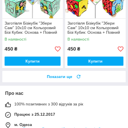
Заготівля Бізікубік "Збери
Заготівля Бізікубік "Збери
Сам" 10х10 см Кольоровий
Сам" 10х10 см Кольоровий
Бізі Кубик: Основа + Повний
Бізі Кубик: Основа + Повний
Комплект (в Розібраному
Комплект (в Розібраному
В наявності
В наявності
Виді) Кубік Бізи, Бірюза
Виді) Кубік Бізи, Різнокол
450
450
₴
₴
Купити
Купити
Показати ще
Про нас
100% позитивних з 300 відгуків за рік
Працює з 25.12.2017
м. Одеса