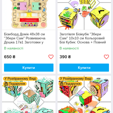
Бізиборд Домік 48x38 см
Заготівля Бізікубік "Збери
"Збери Сам" Розвиваюча
Сам" 10х10 см Кольоровий
Дошка 17в1 Заготовки у
Бізі Кубик: Основа + Повний
Разобранному вигляді +
Комплект (в Розібраному
В наявності
В наявності
Деталі та Фарба
Виді) Кубік Бізи, Жовтий
650
390
₴
₴
Купити
Купити
У Розібранному Виді
У Розібранному Виді
Подарунок
Подарунок