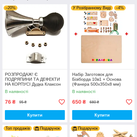
–20%
У Розібранному Виді
–4%
РОЗПРОДАЖ! Є
Набір Заготовок для
ПОДРЯПИНИ ТА ДЕФЕКТИ
Бізіборда 10в1 + Основа
НА КОРПУСІ Дудка Клаксон
(Фанера 500x350x8 мм)
для Велосипедів 14 см Фа-
Базові Деталі, Весь Комплект
В наявності
В наявності
Фа Пластик + Гума
- Собери Сам
76
650
₴
₴
95 ₴
680 ₴
Купити
Купити
Топ продажів
Подарунок
Подарунок