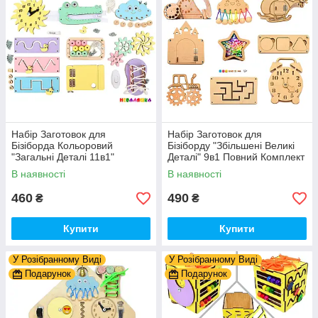
Набір Заготовок для
Набір Заготовок для
Бізіборда Кольоровий
Бізіборду "Збільшені Великі
"Загальні Деталі 11в1"
Деталі" 9в1 Повний Комплект
Базовий Комплект (+Клей,
+ Всі Кріплення
В наявності
В наявності
Шурупи) Набiр Заготівель
для Бiзiкуба
460
490
₴
₴
Купити
Купити
У Розібранному Виді
У Розібранному Виді
Подарунок
Подарунок