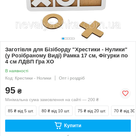
Заготівля для Бізіборду "Хрестики - Нулики"
(у Розібраному Виді) Рамка 17 см, Фігурки по
4 см ЛДВП Гра ХО
В наявності
Код: Крестики - Нолики
Опт і роздріб
95
₴
Мінімальна сума замовлення на сайті — 200 ₴
85 ₴
від 5 шт.
80 ₴
від 10 шт.
75 ₴
від 20 шт.
70 ₴
від 30
Купити