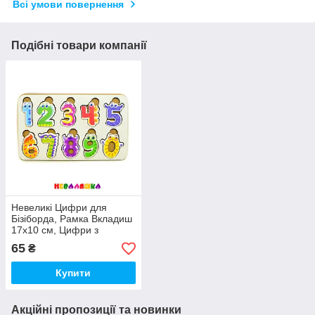
Всі умови повернення
Подібні товари компанії
Невеликі Цифри для
Бізіборда, Рамка Вкладиш
17х10 см, Цифри з
Оченятками по 35 мм,
65
₴
ЛДВП 2,5 мм
Купити
Акційні пропозиції та новинки