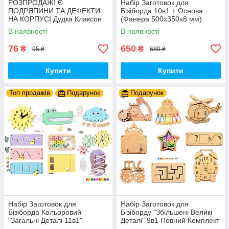
РОЗПРОДАЖ! Є
Набір Заготовок для
ПОДРЯПИНИ ТА ДЕФЕКТИ
Бізіборда 10в1 + Основа
НА КОРПУСІ Дудка Клаксон
(Фанера 500x350x8 мм)
для Велосипедів 14 см Фа-
Базові Деталі, Весь Комплект
В наявності
В наявності
Фа Пластик + Гума
- Собери Сам
76
650
₴
₴
95 ₴
680 ₴
Купити
Купити
Топ продажів
Подарунок
Подарунок
Набір Заготовок для
Набір Заготовок для
Бізіборда Кольоровий
Бізіборду "Збільшені Великі
"Загальні Деталі 11в1"
Деталі" 9в1 Повний Комплект
Базовий Комплект (+Клей,
+ Всі Кріплення