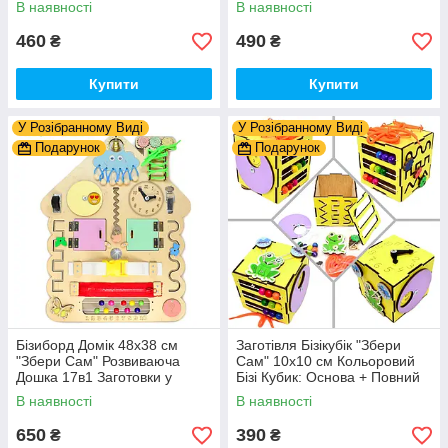
В наявності
В наявності
Шурупи) Набiр Заготівель
для Бiзiкуба
460
490
₴
₴
Купити
Купити
У Розібранному Виді
У Розібранному Виді
Подарунок
Подарунок
Бізиборд Домік 48x38 см
Заготівля Бізікубік "Збери
"Збери Сам" Розвиваюча
Сам" 10х10 см Кольоровий
Дошка 17в1 Заготовки у
Бізі Кубик: Основа + Повний
Разобранному вигляді +
Комплект (в Розібраному
В наявності
В наявності
Деталі та Фарба
Виді) Кубік Бізи, Жовтий
650
390
₴
₴