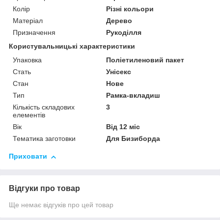
Колір
Різні кольори
Матеріал
Дерево
Призначення
Рукоділля
Користувальницькі характеристики
Упаковка
Поліетиленовий пакет
Стать
Унісекс
Стан
Нове
Тип
Рамка-вкладиш
Кількість складових
3
елементів
Вік
Від 12 міс
Тематика заготовки
Для Бизиборда
Приховати
Відгуки про товар
Ще немає відгуків про цей товар