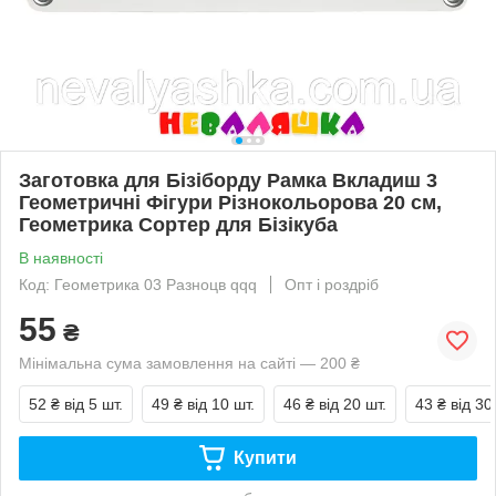
Заготовка для Бізіборду Рамка Вкладиш 3
Геометричні Фігури Різнокольорова 20 см,
Геометрика Сортер для Бізікуба
В наявності
Код: Геометрика 03 Разноцв qqq
Опт і роздріб
55
₴
Мінімальна сума замовлення на сайті — 200 ₴
52 ₴
від 5 шт.
49 ₴
від 10 шт.
46 ₴
від 20 шт.
43 ₴
від 30
Купити