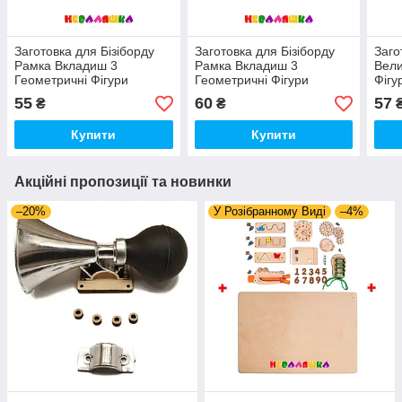
Заготовка для Бізіборду
Заготовка для Бізіборду
Заго
Рамка Вкладиш 3
Рамка Вкладиш 3
Вели
Геометричні Фігури
Геометричні Фігури
Фігу
Різнокольорова 20 см,
Ліловий Колір 20 см,
Сорт
55
60
57
₴
₴
Геометрика Сортер для
Геометрика Сортер для
Бізік
Бізікуба
Бізікуба
Купити
Купити
Акційні пропозиції та новинки
–20%
У Розібранному Виді
–4%