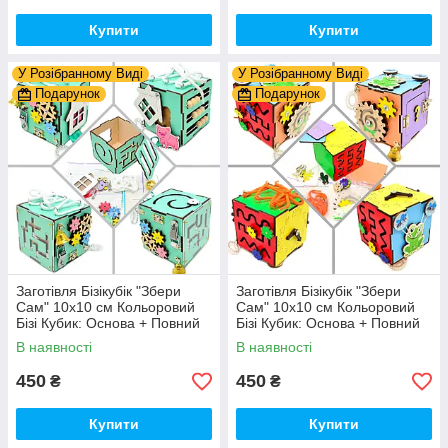
Купити
Купити
У Розібранному Виді
У Розібранному Виді
Подарунок
Подарунок
Заготівля Бізікубік "Збери
Заготівля Бізікубік "Збери
Сам" 10х10 см Кольоровий
Сам" 10х10 см Кольоровий
Бізі Кубик: Основа + Повний
Бізі Кубик: Основа + Повний
Комплект (в Розібраному
Комплект (в Розібраному
В наявності
В наявності
Виді) Кубік Бізи, Бірюза
Виді) Кубік Бізи, Різнокол
450
450
₴
₴
Купити
Купити