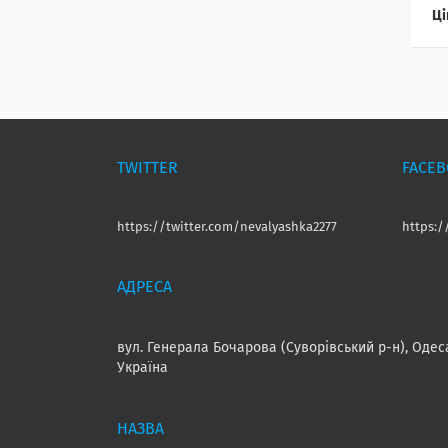
Ці
TWITTER
FACE
https://twitter.com/nevalyashka2277
https:
вул. Генерала Бочарова (Суворівський р-н), Одес
Україна