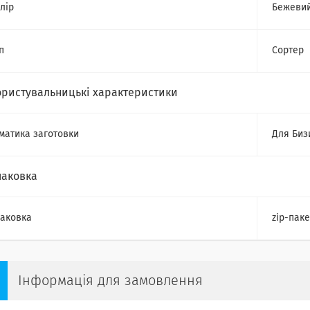
лір
Бежеви
п
Сортер
ористувальницькі характеристики
матика заготовки
Для Биз
паковка
аковка
zip-паке
Інформація для замовлення