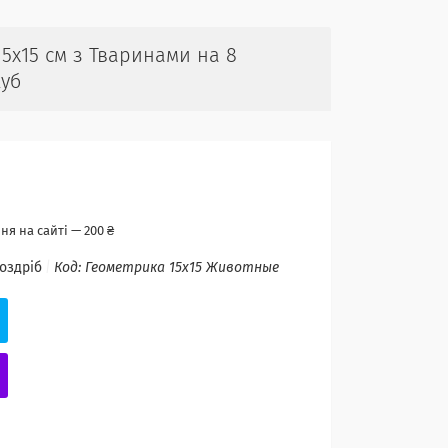
15х15 см з Тваринами на 8
куб
я на сайті — 200 ₴
роздріб
Код:
Геометрика 15х15 Животные