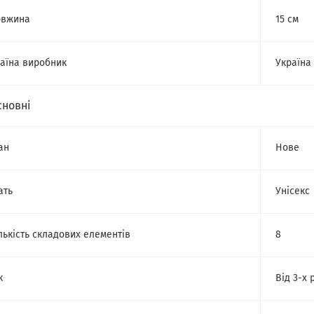
овжина
15 см
аїна виробник
Україна
сновні
ан
Нове
ать
Унісекс
лькість складових елементів
8
к
Від 3-х 