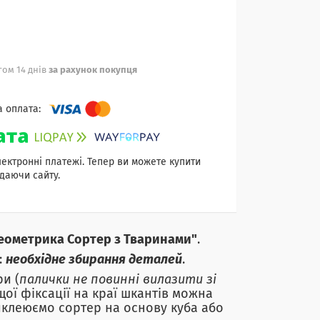
ом 14 днів
за рахунок покупця
лектронні платежі. Тепер ви можете купити
даючи сайту.
еометрика Сортер з Тваринами"
.
:
необхідне збирання деталей
.
и (
палички не повинні вилазити зі
щої фіксації на краї шкантів можна
риклеюємо сортер на основу куба або