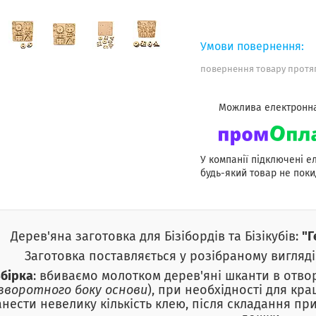
повернення товару протяг
У компанії підключені е
будь-який товар не поки
Дерев'яна заготовка для Бізібордів та Бізікубів:
"Г
Заготовка поставляється у розібраному вигляді
Збірка
: вбиваємо молотком дерев'яні шканти в отвор
зворотного боку основи
), при необхідності для кра
нести невелику кількість клею, після складання п