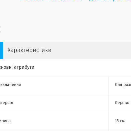
Характеристики
сновні атрибути
изначення
Для роз
теріал
Дерево
ирина
15 см