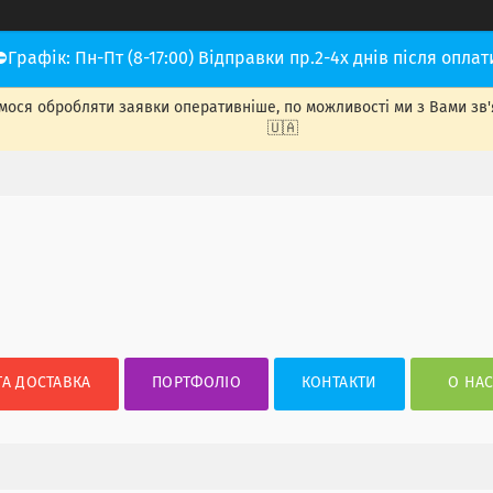
⛔Графік: Пн-Пт (8-17:00) Відправки пр.2-4х днів після оплат
ося обробляти заявки оперативніше, по можливості ми з Вами зв'яже
🇺🇦
ТА ДОСТАВКА
ПОРТФОЛІО
КОНТАКТИ
О НА