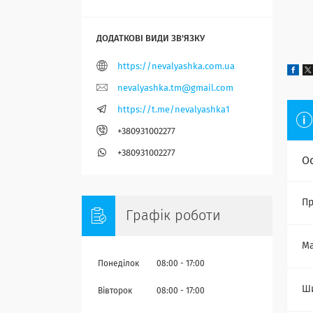
https://nevalyashka.com.ua
nevalyashka.tm@gmail.com
https://t.me/nevalyashka1
+380931002277
+380931002277
О
Пр
Графік роботи
Ма
Понеділок
08:00
17:00
Ш
Вівторок
08:00
17:00