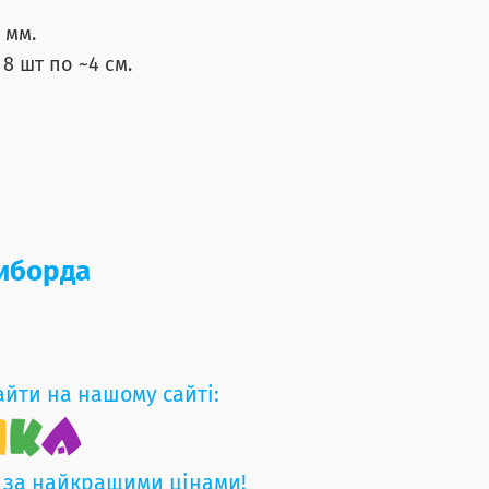
 мм.
 8 шт по ~4 см.
зиборда
айти на нашому сайті:
 за найкращими цінами!