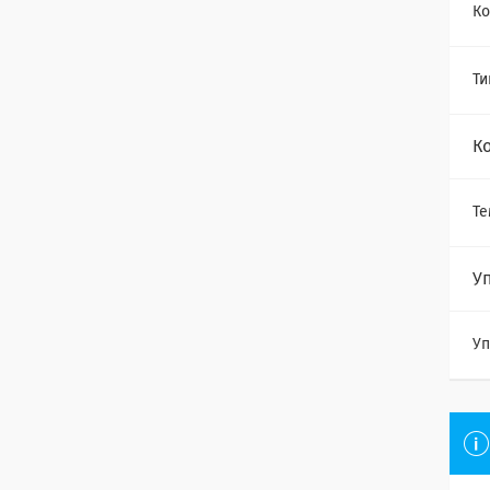
Ко
Ти
К
Те
У
Уп