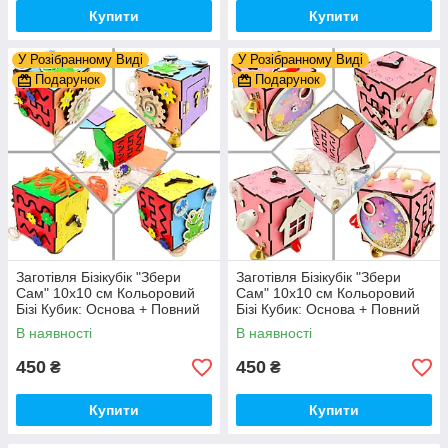
Купити
Купити
У Розібранному Виді
У Розібранному Виді
Подарунок
Подарунок
Заготівля Бізікубік "Збери
Заготівля Бізікубік "Збери
Сам" 10х10 см Кольоровий
Сам" 10х10 см Кольоровий
Бізі Кубик: Основа + Повний
Бізі Кубик: Основа + Повний
Комплект (в Розібраному
Комплект (в Розібраному
В наявності
В наявності
Виді) Кубік Бізи, Різнокол
Виді) Кубік Бізи, Рожевий
450
450
₴
₴
Купити
Купити