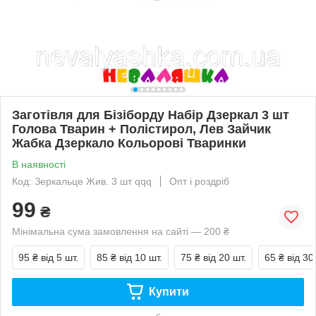
Заготівля для Бізіборду Набір Дзеркал 3 шт
Голова Тварин + Полістирол, Лев Зайчик
Жабка Дзеркало Кольорові Тваринки
В наявності
Код: Зеркальце Жив. 3 шт qqq
Опт і роздріб
99
₴
Мінімальна сума замовлення на сайті — 200 ₴
95 ₴
від 5 шт.
85 ₴
від 10 шт.
75 ₴
від 20 шт.
65 ₴
від 30
Купити