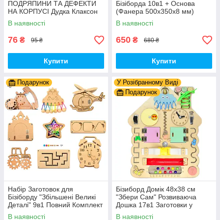
ПОДРЯПИНИ ТА ДЕФЕКТИ
Бізіборда 10в1 + Основа
НА КОРПУСІ Дудка Клаксон
(Фанера 500x350x8 мм)
для Велосипедів 14 см Фа-
Базові Деталі, Весь Комплект
В наявності
В наявності
Фа Пластик + Гума
- Собери Сам
76
650
₴
₴
95 ₴
680 ₴
Купити
Купити
Подарунок
У Розібранному Виді
Подарунок
Набір Заготовок для
Бізиборд Домік 48x38 см
Бізіборду "Збільшені Великі
"Збери Сам" Розвиваюча
Деталі" 9в1 Повний Комплект
Дошка 17в1 Заготовки у
+ Всі Кріплення
Разобранному вигляді +
В наявності
В наявності