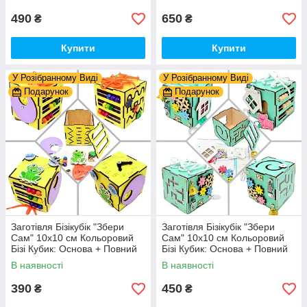
Деталі та Фарба
490
650
₴
₴
Купити
Купити
У Розібранному Виді
У Розібранному Виді
Подарунок
Подарунок
Заготівля Бізікубік "Збери
Заготівля Бізікубік "Збери
Сам" 10х10 см Кольоровий
Сам" 10х10 см Кольоровий
Бізі Кубик: Основа + Повний
Бізі Кубик: Основа + Повний
Комплект (в Розібраному
Комплект (в Розібраному
В наявності
В наявності
Виді) Кубік Бізи, Жовтий
Виді) Кубік Бізи, Бірюза
390
450
₴
₴