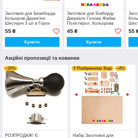
Заготівля для Бизиборда
Заготівля для Бізіборду
Заго
Кольорові Дерев'яні
Дзеркало Голова Жабки
Коль
Шестерні 3 шт в Горох
Полістирол, Кольорова
Шест
Набір Шестерень
Зелена Жаба, Рамка
Ягод
55
45
55
₴
₴
шестерінки бізіборда
Дзеркальним
Комп
Пластикомком
бізі
Купити
Купити
Акційні пропозиції та новинки
–20%
У Розібранному Виді
–4%
РОЗПРОДАЖ! Є
Набір Заготовок для