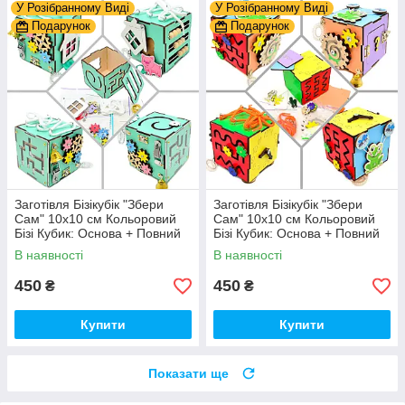
У Розібранному Виді
У Розібранному Виді
Подарунок
Подарунок
Заготівля Бізікубік "Збери
Заготівля Бізікубік "Збери
Сам" 10х10 см Кольоровий
Сам" 10х10 см Кольоровий
Бізі Кубик: Основа + Повний
Бізі Кубик: Основа + Повний
Комплект (в Розібраному
Комплект (в Розібраному
В наявності
В наявності
Виді) Кубік Бізи, Бірюза
Виді) Кубік Бізи, Різнокол
450
450
₴
₴
Купити
Купити
Показати ще