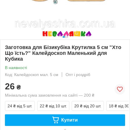
Заготовка для Бізикубіка Крутилка 5 см "Хто
Що їсть?" Калейдоскоп Маленький для
Кубика
В наявності
Код: Калейдоскоп мал. 5 см
Опт і роздріб
26
₴
Мінімальна сума замовлення на сайті — 200 ₴
24 ₴
від 5 шт.
22 ₴
від 10 шт.
20 ₴
від 20 шт.
18 ₴
від 30
Купити