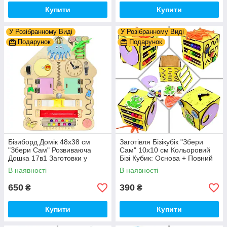
Купити
Купити
У Розібранному Виді
У Розібранному Виді
Подарунок
Подарунок
Бізиборд Домік 48x38 см
Заготівля Бізікубік "Збери
"Збери Сам" Розвиваюча
Сам" 10х10 см Кольоровий
Дошка 17в1 Заготовки у
Бізі Кубик: Основа + Повний
Разобранному вигляді +
Комплект (в Розібраному
В наявності
В наявності
Деталі та Фарба
Виді) Кубік Бізи, Жовтий
650
390
₴
₴
Купити
Купити