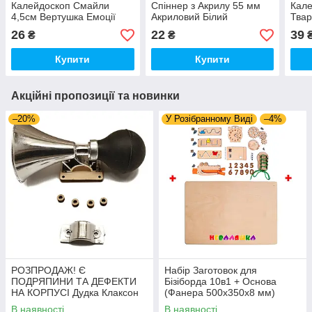
Калейдоскоп Смайли
Спіннер з Акрилу 55 мм
Кале
4,5см Вертушка Емоції
Акриловий Білий
Твар
(НЕ КОЛЬОРОВІ) Диск
Маленький Спінер
Крут
26
22
39
₴
₴
Крутилка
Крутилка для Кубика
4ка
Купити
Купити
Акційні пропозиції та новинки
–20%
У Розібранному Виді
–4%
РОЗПРОДАЖ! Є
Набір Заготовок для
ПОДРЯПИНИ ТА ДЕФЕКТИ
Бізіборда 10в1 + Основа
НА КОРПУСІ Дудка Клаксон
(Фанера 500x350x8 мм)
для Велосипедів 14 см Фа-
Базові Деталі, Весь Комплект
В наявності
В наявності