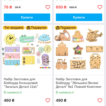
Фа Пластик + Гума
- Собери Сам
76
650
₴
₴
95 ₴
680 ₴
Купити
Купити
Топ продажів
Подарунок
Подарунок
Набір Заготовок для
Набір Заготовок для
Бізіборда Кольоровий
Бізіборду "Збільшені Великі
"Загальні Деталі 11в1"
Деталі" 9в1 Повний Комплект
Базовий Комплект (+Клей,
+ Всі Кріплення
В наявності
В наявності
Шурупи) Набiр Заготівель
для Бiзiкуба
460
490
₴
₴