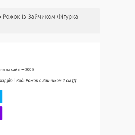
о Рожок із Зайчиком Фігурка
я на сайті — 200 ₴
роздріб
Код:
Рожок с Зайчиком 2 см fff