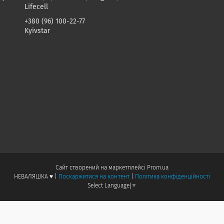
Lifecell
+380 (96) 100-22-77
Kyivstar
Сайт створений на маркетплейсі
Prom.ua
НЕВАЛЯШКА ♥️ |
Поскаржитися на контент
|
Політика конфіденційності
Select Language
▼