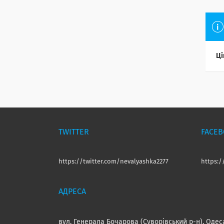
Ці
TWITTER
FACE
https://twitter.com/nevalyashka2277
https:
вул. Генерала Бочарова (Суворівський р-н), Одес