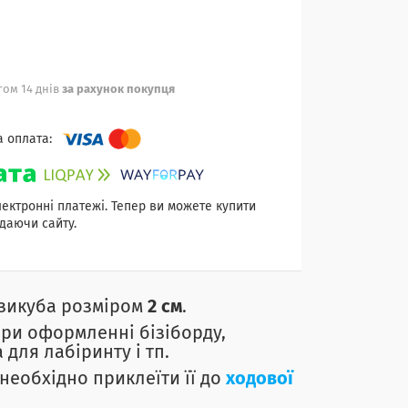
ом 14 днів
за рахунок покупця
лектронні платежі. Тепер ви можете купити
даючи сайту.
ізикуба розміром
2 см
.
при оформленні бізіборду,
 для лабіринту і тп.
необхідно приклеїти її до
ходової