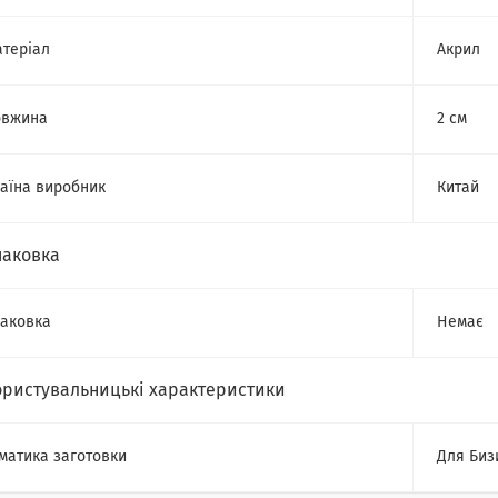
теріал
Акрил
овжина
2 см
аїна виробник
Китай
паковка
аковка
Немає
ористувальницькі характеристики
матика заготовки
Для Биз