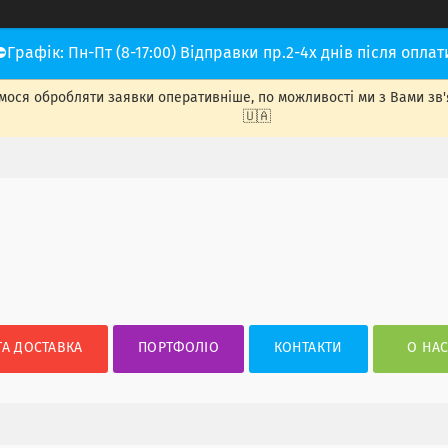
⛔Графік: Пн-Пт (8-17:00) Відправки пр.2-4х днів після оплат
ося обробляти заявки оперативніше, по можливості ми з Вами зв'яже
🇺🇦
ТА ДОСТАВКА
ПОРТФОЛІО
КОНТАКТИ
О НА