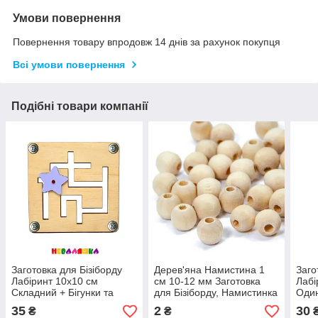
Умови повернення
Повернення товару впродовж 14 днів за рахунок покупця
Всі умови повернення
Подібні товари компанії
Заготовка для Бізіборду
Дерев'яна Намистина 1
Заго
Лабіринт 10х10 см
см 10-12 мм Заготовка
Лабі
Складний + Бігунки та
для Бізіборду, Намистинка
Один
Самонарізи, Набір для
з Дерева Бусіна
+ Бі
35
2
30
₴
₴
Бізікубіка
(Без