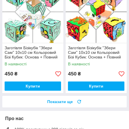
Заготівля Бізікубік "Збери
Заготівля Бізікубік "Збери
Сам" 10х10 см Кольоровий
Сам" 10х10 см Кольоровий
Бізі Кубик: Основа + Повний
Бізі Кубик: Основа + Повний
Комплект (в Розібраному
Комплект (в Розібраному
В наявності
В наявності
Виді) Кубік Бізи, Бірюза
Виді) Кубік Бізи, Різнокол
450
450
₴
₴
Купити
Купити
Показати ще
Про нас