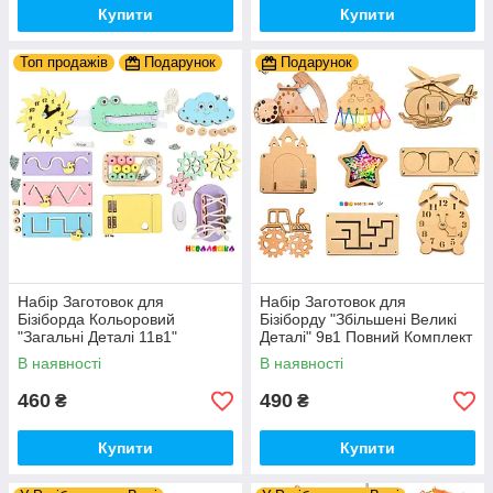
Купити
Купити
Топ продажів
Подарунок
Подарунок
Набір Заготовок для
Набір Заготовок для
Бізіборда Кольоровий
Бізіборду "Збільшені Великі
"Загальні Деталі 11в1"
Деталі" 9в1 Повний Комплект
Базовий Комплект (+Клей,
+ Всі Кріплення
В наявності
В наявності
Шурупи) Набiр Заготівель
для Бiзiкуба
460
490
₴
₴
Купити
Купити