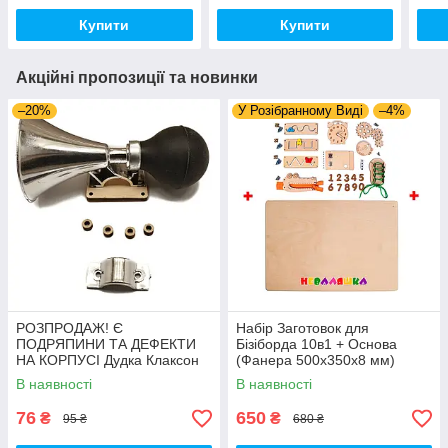
Купити
Купити
Акційні пропозиції та новинки
–20%
У Розібранному Виді
–4%
РОЗПРОДАЖ! Є
Набір Заготовок для
ПОДРЯПИНИ ТА ДЕФЕКТИ
Бізіборда 10в1 + Основа
НА КОРПУСІ Дудка Клаксон
(Фанера 500x350x8 мм)
для Велосипедів 14 см Фа-
Базові Деталі, Весь Комплект
В наявності
В наявності
Фа Пластик + Гума
- Собери Сам
76
650
₴
₴
95 ₴
680 ₴