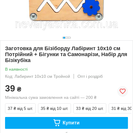
Заготовка для Бізіборду Лабіринт 10х10 см
Потрійний + Бігунки та Самонарізи, Набір для
Бізікубіка
В наявності
Код: Лабиринт 10х10 см Тройной
Опт і роздріб
39
₴
Мінімальна сума замовлення на сайті — 200 ₴
37 ₴
від 5 шт.
35 ₴
від 10 шт.
33 ₴
від 20 шт.
31 ₴
від 30
Купити