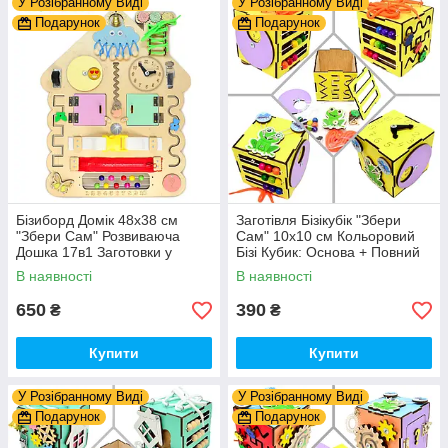
У Розібранному Виді
У Розібранному Виді
Подарунок
Подарунок
Бізиборд Домік 48x38 см
Заготівля Бізікубік "Збери
"Збери Сам" Розвиваюча
Сам" 10х10 см Кольоровий
Дошка 17в1 Заготовки у
Бізі Кубик: Основа + Повний
Разобранному вигляді +
Комплект (в Розібраному
В наявності
В наявності
Деталі та Фарба
Виді) Кубік Бізи, Жовтий
650
390
₴
₴
Купити
Купити
У Розібранному Виді
У Розібранному Виді
Подарунок
Подарунок