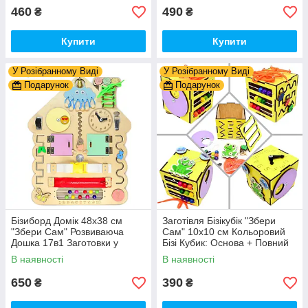
для Бiзiкуба
460
490
₴
₴
Купити
Купити
У Розібранному Виді
У Розібранному Виді
Подарунок
Подарунок
Бізиборд Домік 48x38 см
Заготівля Бізікубік "Збери
"Збери Сам" Розвиваюча
Сам" 10х10 см Кольоровий
Дошка 17в1 Заготовки у
Бізі Кубик: Основа + Повний
Разобранному вигляді +
Комплект (в Розібраному
В наявності
В наявності
Деталі та Фарба
Виді) Кубік Бізи, Жовтий
650
390
₴
₴