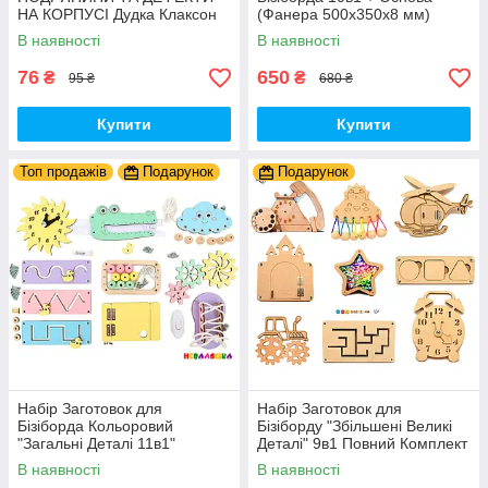
НА КОРПУСІ Дудка Клаксон
(Фанера 500x350x8 мм)
для Велосипедів 14 см Фа-
Базові Деталі, Весь Комплект
В наявності
В наявності
Фа Пластик + Гума
- Собери Сам
76
650
₴
₴
95 ₴
680 ₴
Купити
Купити
Топ продажів
Подарунок
Подарунок
Набір Заготовок для
Набір Заготовок для
Бізіборда Кольоровий
Бізіборду "Збільшені Великі
"Загальні Деталі 11в1"
Деталі" 9в1 Повний Комплект
Базовий Комплект (+Клей,
+ Всі Кріплення
В наявності
В наявності
Шурупи) Набiр Заготівель