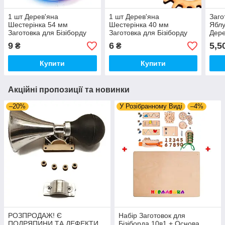
1 шт Дерев'яна
1 шт Дерев'яна
Заго
Шестерінка 54 мм
Шестерінка 40 мм
Яблу
Заготовка для Бізіборду
Заготовка для Бізіборду
Дере
Шестерня з Фанери 5,4 см
Шестерня з Фанери 4 см
Прик
9
6
5,5
₴
₴
(Без Саморіза) Мелк
(Без Саморіза) Мелк
для 
Купити
Купити
Акційні пропозиції та новинки
–20%
У Розібранному Виді
–4%
РОЗПРОДАЖ! Є
Набір Заготовок для
ПОДРЯПИНИ ТА ДЕФЕКТИ
Бізіборда 10в1 + Основа