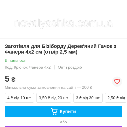
Заготівля для Бізіборду Дерев'яний Гачок з
Фанери 4х2 см (отвір 2,5 мм)
В наявності
Код: Крючок Фанера 4х2
Опт і роздріб
5
₴
Мінімальна сума замовлення на сайті — 200 ₴
4 ₴
від 10 шт.
3,50 ₴
від 20 шт.
3 ₴
від 30 шт.
2,50 ₴
від 
Купити
або