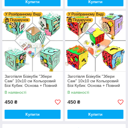
Купити
Купити
У Розібранному Виді
У Розібранному Виді
Подарунок
Подарунок
Заготівля Бізікубік "Збери
Заготівля Бізікубік "Збери
Сам" 10х10 см Кольоровий
Сам" 10х10 см Кольоровий
Бізі Кубик: Основа + Повний
Бізі Кубик: Основа + Повний
Комплект (в Розібраному
Комплект (в Розібраному
В наявності
В наявності
Виді) Кубік Бізи, Бірюза
Виді) Кубік Бізи, Різнокол
450
450
₴
₴
Купити
Купити