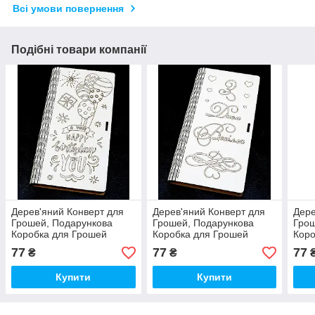
Всі умови повернення
Подібні товари компанії
Дерев'яний Конверт для
Дерев'яний Конверт для
Дере
Грошей, Подарункова
Грошей, Подарункова
Грош
Коробка для Грошей
Коробка для Грошей
Коро
19х10 см Біла Купюрниця
19х10 см Біла Купюрниця
19х1
77
77
77
₴
₴
Скринька з Дерева ЛДВП
Скринька з Дерева ЛДВП
Скри
Купити
Купити