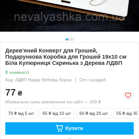
Дерев'яний Конверт для Грошей,
Подарункова Коробка для Грошей 19х10 см
Біла Купюрниця Скринька з Дерева ЛДВП
В наявності
Код: ЛДВП Happy Birthday Корон
Опт і роздріб
77
₴
Мінімальна сума замовлення на сайті — 200 ₴
70 ₴
від 5 шт.
65 ₴
від 10 шт.
60 ₴
від 20 шт.
55 ₴
від 30
Купити