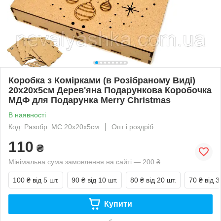
Коробка з Комірками (в Розібраному Виді)
20х20х5см Дерев'яна Подарункова Коробочка
МДФ для Подарунка Merry Christmas
В наявності
Код: Разобр. МС 20х20х5см
Опт і роздріб
110
₴
Мінімальна сума замовлення на сайті — 200 ₴
100 ₴
від 5 шт.
90 ₴
від 10 шт.
80 ₴
від 20 шт.
70 ₴
від 3
Купити