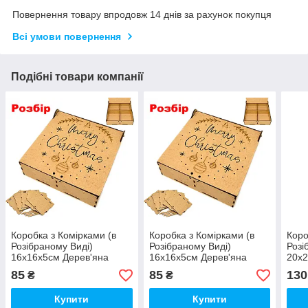
Повернення товару впродовж 14 днів за рахунок покупця
Всі умови повернення
Подібні товари компанії
Коробка з Комірками (в
Коробка з Комірками (в
Коро
Розібраному Виді)
Розібраному Виді)
Розі
16х16х5см Дерев'яна
16х16х5см Дерев'яна
20х2
Подарункова Коробочка
Подарункова Коробочка
Пода
85
85
130
₴
₴
МДФ для Подарунка Merry
МДФ для Подарунка Merry
ЛДВ
Christmas
Christmas
Merr
Купити
Купити