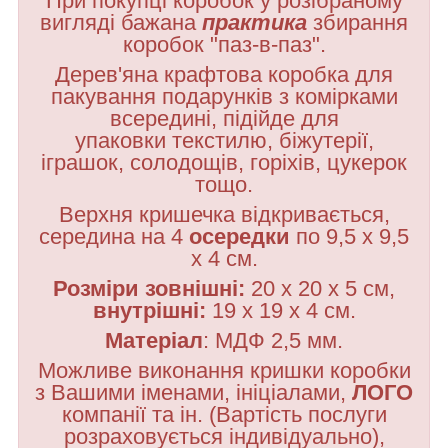
При покупці коробок у розібраному
вигляді бажана
практика
збирання
коробок "паз-в-паз".
Дерев'яна крафтова коробка для
пакування подарунків з комірками
всередині
, п
ідійде для
упаковки
текстилю, біжутерії,
іграшок, солодощів, горіхів, цукерок
тощо.
Верхня кришечка відкривається,
середина на 4
осередки
по 9,5 х 9,5
х 4 см.
Розміри зовнішні:
20 х 20 х 5 см,
внутрішні:
19 х 19 х 4 см.
Матеріал
: МДФ 2,5 мм.
Можливе виконання кришки коробки
з Вашими іменами, ініціалами,
ЛОГО
компанії та ін. (Вартість послуги
розраховується індивідуально),