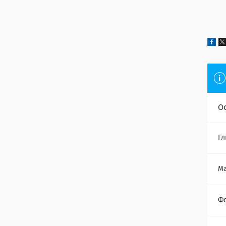
О
Гл
Ма
Ф