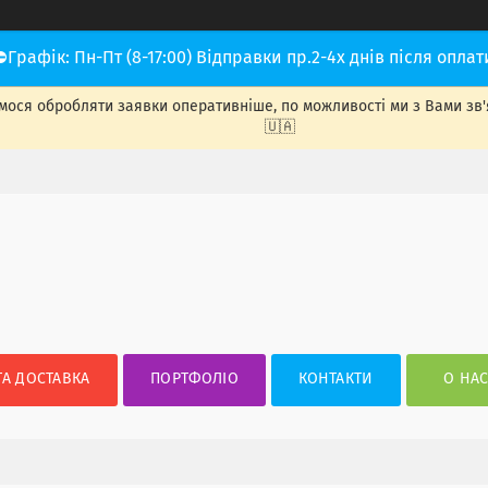
⛔Графік: Пн-Пт (8-17:00) Відправки пр.2-4х днів після оплат
ося обробляти заявки оперативніше, по можливості ми з Вами зв'яже
🇺🇦
ТА ДОСТАВКА
ПОРТФОЛІО
КОНТАКТИ
О НА