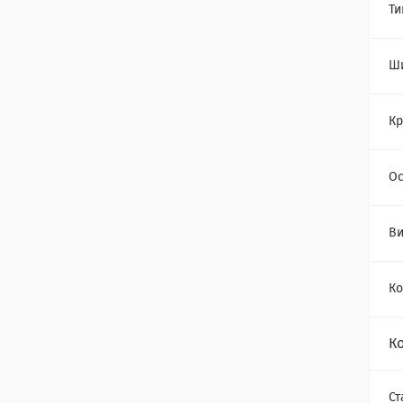
Ти
Ш
Кр
Ос
Ви
Ко
К
Ст