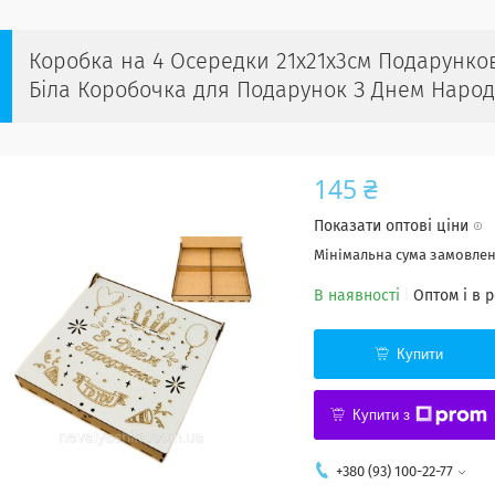
Коробка на 4 Осередки 21х21х3см Подарунко
Біла Коробочка для Подарунок З Днем Наро
145 ₴
Показати оптові ціни
Мінімальна сума замовленн
В наявності
Оптом і в 
Купити
Купити з
+380 (93) 100-22-77