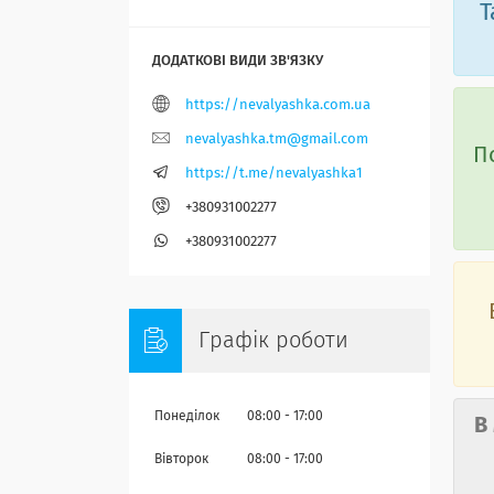
Т
https://nevalyashka.com.ua
nevalyashka.tm@gmail.com
П
https://t.me/nevalyashka1
+380931002277
+380931002277
Графік роботи
Понеділок
08:00
17:00
В
Вівторок
08:00
17:00