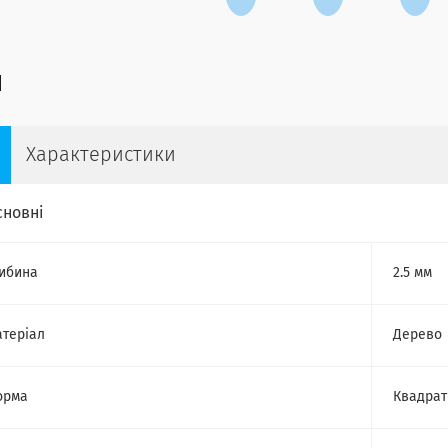
Характеристики
сновні
ибина
2.5 мм
теріал
Дерево
орма
Квадрат