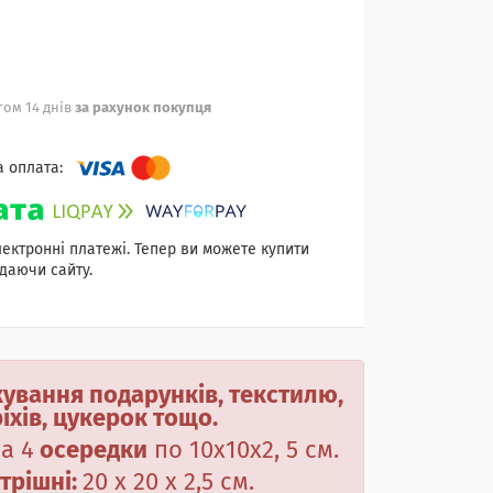
ом 14 днів
за рахунок покупця
лектронні платежі. Тепер ви можете купити
даючи сайту.
ування подарунків, текстилю,
іхів,
цукерок
тощо.
а 4
осередки
по 10х10х2, 5 см.
трішні:
20 х 20 х 2,5 см.