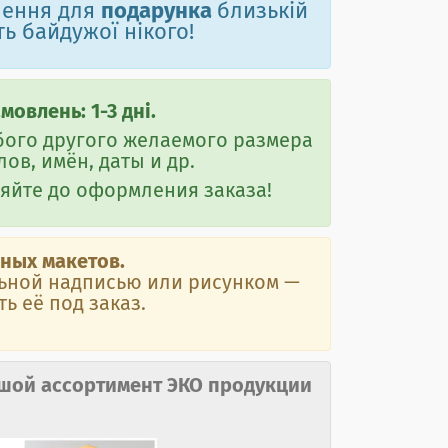
шення для
подарунка
близькій
ь байдужої нікого!
овлень: 1-3 дні.
бого другого желаемого размера
ов, имён, даты и др.
яйте до оформления заказа!
ных макетов.
альной надписью или рисунком
—
ь её под заказ.
шой ассортимент ЭКО продукции