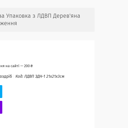
ва Упаковка з ЛДВП Дерев'яна
дження
я на сайті — 200 ₴
роздріб
Код:
ЛДВП ЗДН-1 21х21х3см