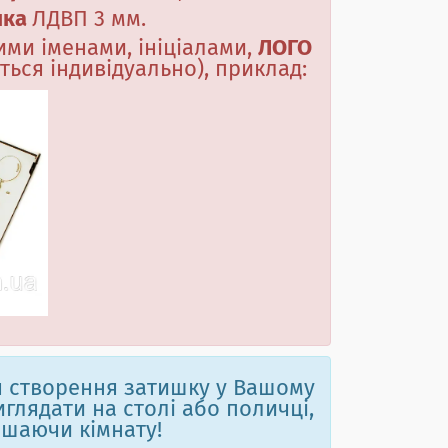
шка
ЛДВП 3 мм
.
ми іменами, ініціалами,
ЛОГО
ється індивідуально), приклад:
я створення затишку у Вашому
иглядати на столі або поличці,
ашаючи кімнату!