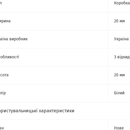
п
Коробка
ирина
20 мм
аїна виробник
Україна
обливості
З відки
сота
20 мм
лір
Білий
ористувальницькі характеристики
ан
Нове