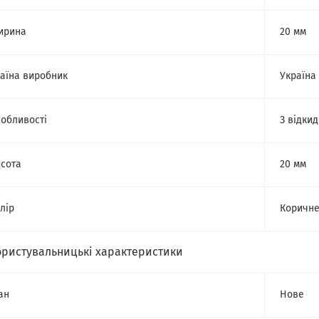
ирина
20 мм
аїна виробник
Україна
обливості
З відки
сота
20 мм
лір
Коричн
ористувальницькі характеристики
ан
Нове