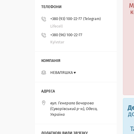
М
к
+380 (93) 100-22-77
Telegram
Lifecell
+380 (96) 100-22-77
Kyivstar
НЕВАЛЯШКА ♥️
вул. Генерала Бочарова
Д
(Суворівський р-н), Одеса,
д
Україна
Т