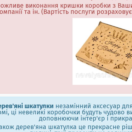
ожливе виконання кришки коробки з Ваши
омпанії та ін. (Вартість послуги розрахову
ерев'яні шкатулки
незамінний аксесуар дл
омі, ці невеликі коробочки будуть чудово в
доповнюючи інтер'єр і прикр
акож дерев'яна шкатулка це прекрасне рі