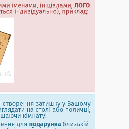
ми іменами, ініціалами,
ЛОГО
ється індивідуально), приклад:
я створення затишку у Вашому
иглядати на столі або поличці,
ашаючи кімнату!
шення для
подарунка
близькій