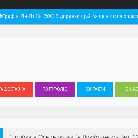
⛔Графік: Пн-Пт (8-17:00) Відправки пр.2-4х днів після оплат
ТА ДОСТАВКА
ПОРТФОЛІО
КОНТАКТИ
О НА
Коробка з Осередками (в Розібраному Виді) 