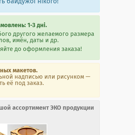
ь байдужої нікого!
овлень: 1-3 дні.
бого другого желаемого размера
ов, имён, даты и др.
яйте до оформления заказа!
ных макетов.
альной надписью или рисунком
—
ь её под заказ.
шой ассортимент ЭКО продукции