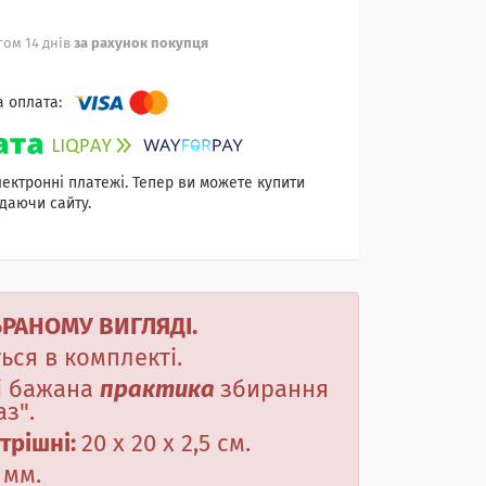
ом 14 днів
за рахунок покупця
лектронні платежі. Тепер ви можете купити
даючи сайту.
БРАНОМУ ВИГЛЯДІ.
ься в комплекті.
ді бажана
практика
збирання
з".
трішні:
20 х 20 х 2,5 см.
 мм.