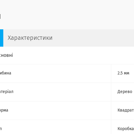
Характеристики
сновні
ибина
2.5 мм
теріал
Дерево
орма
Квадрат
п
Коробка