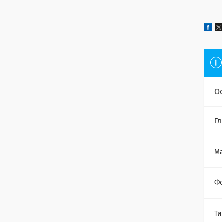
О
Гл
Ма
Ф
Ти