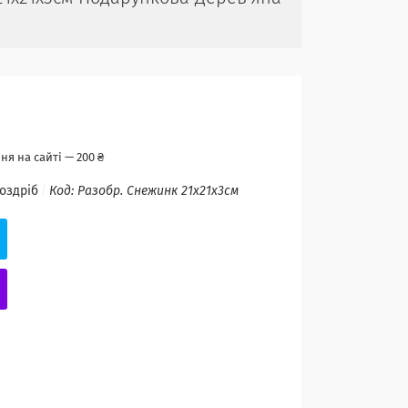
я на сайті — 200 ₴
роздріб
Код:
Разобр. Снежинк 21х21х3см