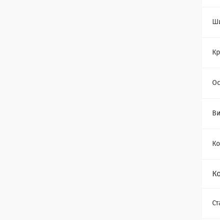
Ш
Кр
Ос
Ви
Ко
К
Ст