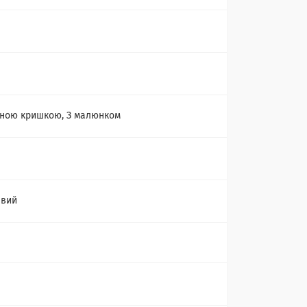
дною кришкою, З малюнком
евий