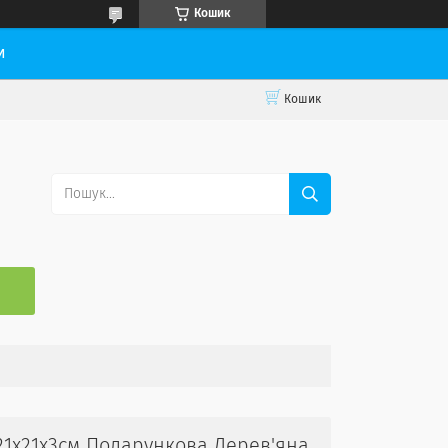
Кошик
и
Кошик
С
21х21х3см Подарункова Дерев'яна