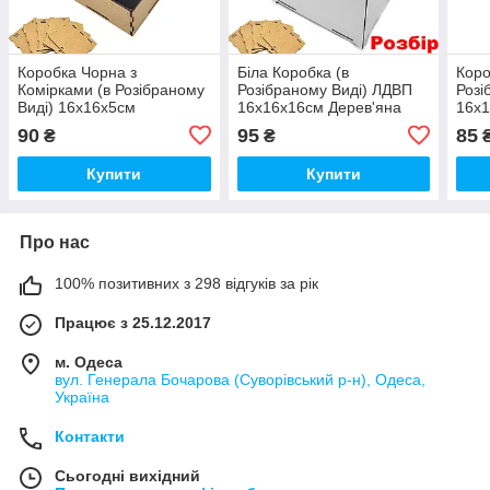
Коробка Чорна з
Біла Коробка (в
Коро
Комірками (в Розібраному
Розібраному Виді) ЛДВП
Розі
Виді) 16х16х5см
16х16х16см Дерев'яна
16х1
Дерев'яна Подарункова
Подарункова Коробочка
Пода
90
95
85
₴
₴
Коробочка ЛДВП для
для Подарунка З Днем
МДФ
Подарунка
Народження
Дне
Купити
Купити
Про нас
100% позитивних з 298 відгуків за рік
Працює з 25.12.2017
м. Одеса
вул. Генерала Бочарова (Суворівський р-н), Одеса,
Україна
Контакти
Сьогодні вихідний