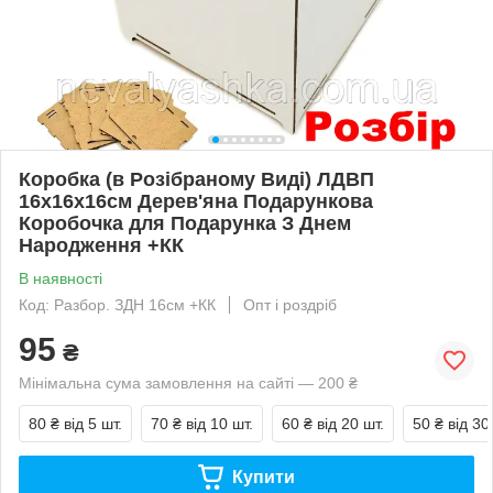
Коробка (в Розібраному Виді) ЛДВП
16х16х16см Дерев'яна Подарункова
Коробочка для Подарунка З Днем
Народження +КК
В наявності
Код: Разбор. ЗДН 16см +КК
Опт і роздріб
95
₴
Мінімальна сума замовлення на сайті — 200 ₴
80 ₴
від 5 шт.
70 ₴
від 10 шт.
60 ₴
від 20 шт.
50 ₴
від 30
Купити