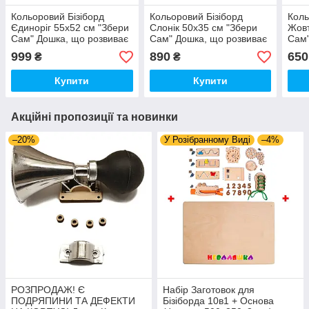
Кольоровий Бізіборд
Кольоровий Бізіборд
Коль
Єдиноріг 55х52 см "Збери
Слонік 50х35 см "Збери
Жовт
Сам" Дошка, що розвиває
Сам" Дошка, що розвиває
Сам
18в1 Заготовки в
16в1 Заготовки в
Роз
999
890
650
₴
₴
Розібраному Виді +
Розібраному Виді +
Заго
Кріплення
Кріплення
Виді
Купити
Купити
Акційні пропозиції та новинки
–20%
У Розібранному Виді
–4%
РОЗПРОДАЖ! Є
Набір Заготовок для
ПОДРЯПИНИ ТА ДЕФЕКТИ
Бізіборда 10в1 + Основа