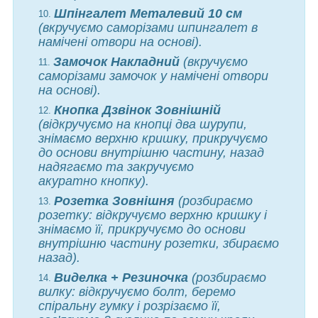
Шпінгалет Металевий 10 см
(вкручуємо саморізами шпингалет в
намічені отвори на основі).
Замочок Накладний
(вкручуємо
саморізами замочок у намічені отвори
на основі).
Кнопка Дзвінок Зовнішній
(відкручуємо на кнопці два шурупи,
знімаємо верхню кришку, прикручуємо
до основи внутрішню частину, назад
надягаємо та закручуємо
акуратно
кнопку).
Розетка Зовнішня
(розбираємо
розетку: відкручуємо верхню кришку і
знімаємо її, прикручуємо до основи
внутрішню частину розетки, збираємо
назад).
Виделка + Резиночка
(розбираємо
вилку: відкручуємо болт, беремо
спіральну гумку і розрізаємо її,