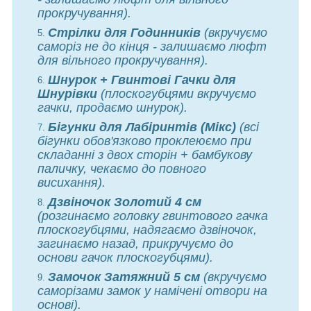
прокручування).
Стрілки для Годинників
(вкручуємо
саморіз не до кінця - залишаємо люфт
для вільного прокручування).
Шнурок + Гвинтові Гачки для
Шнурівки
(плоскогубцями вкручуємо
гачки, продаємо шнурок).
Бігунки для Лабіринтів (Мікс)
(всі
бігунки обов'язково проклеюємо при
складанні з двох сторін + бамбукову
паличку, чекаємо до повного
висихання).
Дзвіночок Золотий 4 см
(розгинаємо головку гвинтового гачка
плоскогубцями, надягаємо дзвіночок,
загинаємо назад, прикручуємо до
основи гачок плоскогубцями).
Замочок Затяжний 5 см
(вкручуємо
саморізами замок у намічені отвори на
основі).