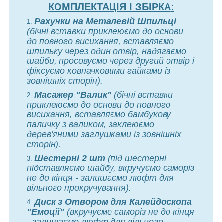
КОМПЛЕКТАЦІЯ І ЗБІРКА
:
Рахунки на Металевій Шпильці
(бічні вставки приклеюємо до основи
до повного висихання, вставляємо
шпильку через один отвір, надягаємо
шайби, просовуємо через другий отвір і
фіксуємо ковпачковими гайками із
зовнішніх сторін).
Масажер "Валик"
(бічні вставки
приклеюємо до основи до повного
висихання, вставляємо бамбукову
паличку з валиком, заклеюємо
дерев'яними заглушками із зовнішніх
сторін).
Шестерні 2 шт
(під шестерні
підставляємо шайбу, вкручуємо саморіз
не до кінця - залишаємо люфт для
вільного прокручування).
Диск з Отвором для Калейдоскопа
"Емоції"
(вкручуємо саморіз не до кінця
- залишаємо люфт для вільного