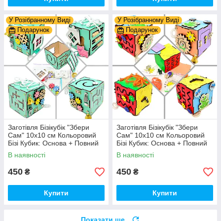
У Розібранному Виді
У Розібранному Виді
Подарунок
Подарунок
Заготівля Бізікубік "Збери
Заготівля Бізікубік "Збери
Сам" 10х10 см Кольоровий
Сам" 10х10 см Кольоровий
Бізі Кубик: Основа + Повний
Бізі Кубик: Основа + Повний
Комплект (в Розібраному
Комплект (в Розібраному
В наявності
В наявності
Виді) Кубік Бізи, Бірюза
Виді) Кубік Бізи, Різнокол
450
450
₴
₴
Купити
Купити
Показати ще