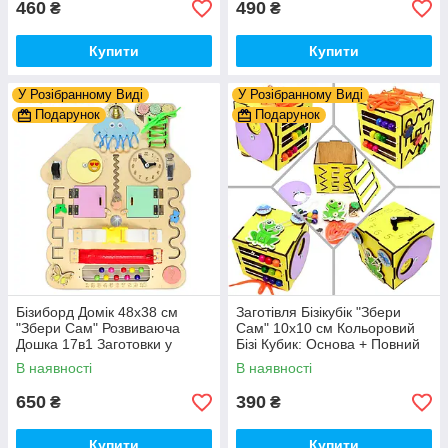
460
490
₴
₴
Купити
Купити
У Розібранному Виді
У Розібранному Виді
Подарунок
Подарунок
Бізиборд Домік 48x38 см
Заготівля Бізікубік "Збери
"Збери Сам" Розвиваюча
Сам" 10х10 см Кольоровий
Дошка 17в1 Заготовки у
Бізі Кубик: Основа + Повний
Разобранному вигляді +
Комплект (в Розібраному
В наявності
В наявності
Деталі та Фарба
Виді) Кубік Бізи, Жовтий
650
390
₴
₴
Купити
Купити