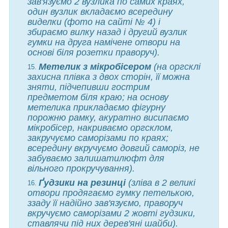
зав'язуємо 2 вузлика по самих краях,
один вузлик вкладаємо всередину
виделки (фото на сайті № 4) і
збираємо вилку назад і другий вузлик
гумки на друга намічене отвори на
основі біля розетки праворуч).
Метелик з мікробісером
(на оргсклі
захисна плівка з двох сторін, її можна
зняти, підчепивши гострим
предметом біля краю; на основу
метелика прикладаємо фігурну
порожню рамку, акуратно висипаємо
мікробісер, накриваємо оргсклом,
закручуємо саморізами по краях;
всередину вкручуємо довгий саморіз, не
забуваємо залишати
люфт для
вільного прокручування).
Ґудзики на резинці
(зліва в 2 великі
отвори пр
одягаємо
гумку петелькою,
ззаду її надійно зав'язуємо, праворуч
вкручуємо саморізами 2 жовті гудзики,
ставлячи під них дерев'яні шайби).