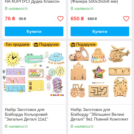
НА КОРПУСІ Дудка Клаксон
(Фанера 500x350x8 мм)
для Велосипедів 14 см Фа-
Базові Деталі, Весь Комплект
В наявності
В наявності
Фа Пластик + Гума
- Собери Сам
76
650
₴
₴
95 ₴
680 ₴
Купити
Купити
Топ продажів
Подарунок
Подарунок
Набір Заготовок для
Набір Заготовок для
Бізіборда Кольоровий
Бізіборду "Збільшені Великі
"Загальні Деталі 11в1"
Деталі" 9в1 Повний Комплект
Базовий Комплект (+Клей,
+ Всі Кріплення
В наявності
В наявності
Шурупи) Набiр Заготівель
для Бiзiкуба