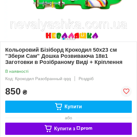
Кольоровий Бізіборд Крокодил 50х23 см
"Збери Сам" Дошка Розвиваюча 18в1
Заготовки в Розібраному Виді + Кріплення
В наявності
Код: Крокодил Разобранный qqq
Роздріб
850
₴
Купити
або
Купити з