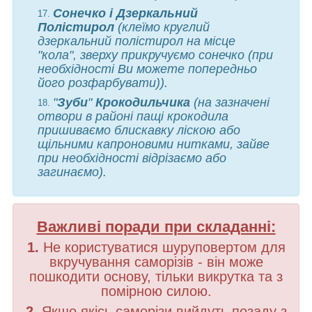
Сонечко і Дзеркальний
Полістирол
(клеїмо круглий
дзеркальний полістирол на місце
"кола", зверху прикручуємо сонечко (при
необхідності Ви можете попередньо
його розфарбувати)).
"
Зуби
"
Крокодильчика
(на зазначені
отвори в районі пащі крокодила
пришиваємо блискавку ліскою або
щільними капроновими нитками, зайве
при необхідності відрізаємо або
загинаємо).
Важливі поради при складанні:
1.
Не користуватися шуруповертом для
вкручування саморізів - він може
пошкодити основу, тільки викрутка та з
помірною силою.
2.
Якщо якісь саморізи вийдуть позаду з