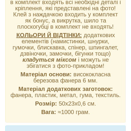
в комплект входять всі необхідні деталі і
кріплення, які представлені на фото!
Клей з наждачкою входить у комплект
як бонус, а викрутка, шило та
плоскогубці в комплект не входять!
КОЛЬОРИ Й ВІДТІНКИ:
додаткових
елементів (намистинки, шнурки,
гумочки, блискавка, спінер, шпингалет,
дзвіночки, замочки, бігунки тощо)
кладуться міксом
і можуть не
збігатися з фото-прикладом!
Матеріал основи:
висококласна
березова фанера 6 мм.
Матеріал додаткових заготовок:
фанера, пластик, метал, гума, текстиль.
Розмір:
50х23х0,6 см.
Вага:
≈1000 грам.