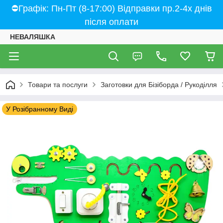
⛔Графік: Пн-Пт (8-17:00) Відправки пр.2-4х днів
після оплати
НЕВАЛЯШКА
Товари та послуги
Заготовки для Бізіборда / Рукоділля
У Розібранному Виді