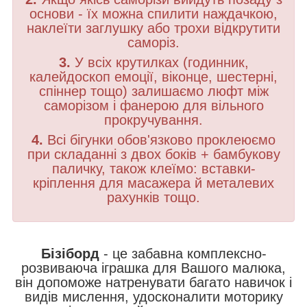
основи - їх можна спилити наждачкою,
наклеїти заглушку або трохи відкрутити
саморіз.
3.
У всіх крутилках (годинник,
калейдоскоп емоції, віконце, шестерні,
спіннер тощо) залишаємо люфт між
саморізом і фанерою для вільного
прокручування.
4.
Всі бігунки обов'язково проклеюємо
при складанні з двох боків + бамбукову
паличку, також клеїмо: вставки-
кріплення для масажера й металевих
рахунків тощо.
Бізіборд
- це забавна комплексно-
розвиваюча іграшка для Вашого малюка,
він допоможе натренувати багато навичок і
видів мислення, удосконалити моторику