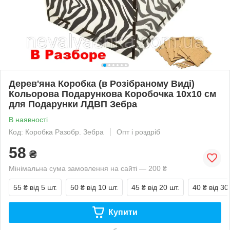
Дерев'яна Коробка (в Розібраному Виді)
Кольорова Подарункова Коробочка 10х10 см
для Подарунки ЛДВП Зебра
В наявності
Код: Коробка Разобр. Зебра
Опт і роздріб
58
₴
Мінімальна сума замовлення на сайті — 200 ₴
55 ₴
від 5 шт.
50 ₴
від 10 шт.
45 ₴
від 20 шт.
40 ₴
від 30
Купити