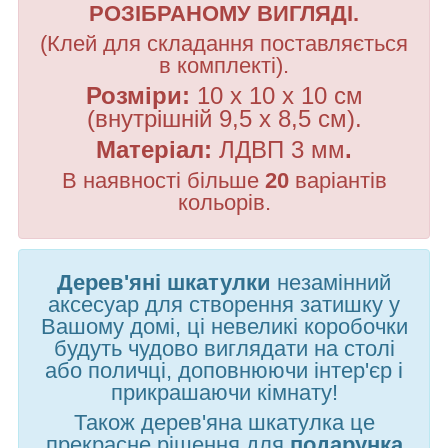
РОЗІБРАНОМУ ВИГЛЯДІ.
(
Клей для складання поставляється
в комплекті
)
.
Розміри:
10 х 10 х 10 см
(внутрішній
9,5 х 8,5 см
).
Матеріал:
ЛДВП 3 мм
.
В наявності більше
20
варіантів
кольорів.
Дерев'яні шкатулки
незамінний
аксесуар для створення затишку у
Вашому домі, ці невеликі коробочки
будуть чудово виглядати на столі
або поличці, доповнюючи інтер'єр і
прикрашаючи кімнату!
Також дерев'яна шкатулка це
прекрасне рішення для
подарунка