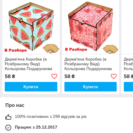
Дерев'яна Коробка (в
Дерев'яна Коробка (в
Дере
Розібраному Виді)
Розібраному Виді)
Розі
Кольорова Подарункова
Кольорова Подарункова
Коль
Коробочка 10х10 см для
Коробочка 10х10 см для
Коро
58
58
58
₴
₴
Подарунки ЛДВП Кавун
Подарунки ЛДВП Троянди
Пода
Купити
Купити
Про нас
100% позитивних з 298 відгуків за рік
Працює з 25.12.2017