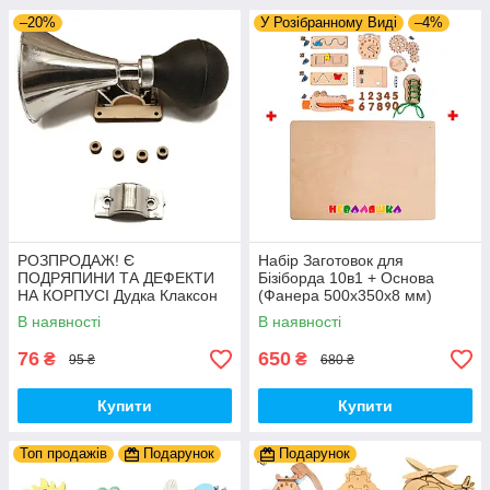
–20%
У Розібранному Виді
–4%
РОЗПРОДАЖ! Є
Набір Заготовок для
ПОДРЯПИНИ ТА ДЕФЕКТИ
Бізіборда 10в1 + Основа
НА КОРПУСІ Дудка Клаксон
(Фанера 500x350x8 мм)
для Велосипедів 14 см Фа-
Базові Деталі, Весь Комплект
В наявності
В наявності
Фа Пластик + Гума
- Собери Сам
76
650
₴
₴
95 ₴
680 ₴
Купити
Купити
Топ продажів
Подарунок
Подарунок