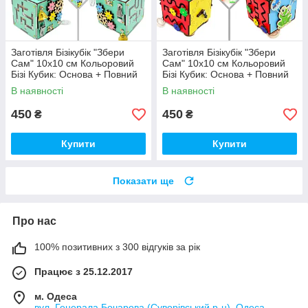
Заготівля Бізікубік "Збери
Заготівля Бізікубік "Збери
Сам" 10х10 см Кольоровий
Сам" 10х10 см Кольоровий
Бізі Кубик: Основа + Повний
Бізі Кубик: Основа + Повний
Комплект (в Розібраному
Комплект (в Розібраному
В наявності
В наявності
Виді) Кубік Бізи, Бірюза
Виді) Кубік Бізи, Різнокол
450
450
₴
₴
Купити
Купити
Показати ще
Про нас
100% позитивних з 300 відгуків за рік
Працює з 25.12.2017
м. Одеса
вул. Генерала Бочарова (Суворівський р-н), Одеса,