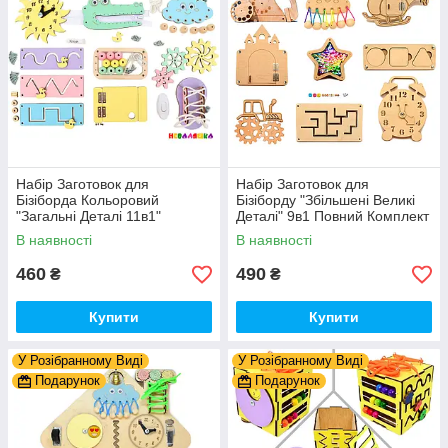
Набір Заготовок для
Набір Заготовок для
Бізіборда Кольоровий
Бізіборду "Збільшені Великі
"Загальні Деталі 11в1"
Деталі" 9в1 Повний Комплект
Базовий Комплект (+Клей,
+ Всі Кріплення
В наявності
В наявності
Шурупи) Набiр Заготівель
для Бiзiкуба
460
490
₴
₴
Купити
Купити
У Розібранному Виді
У Розібранному Виді
Подарунок
Подарунок