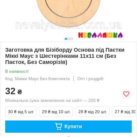
Заготовка для Бізіборду Основа під Паєтки
Міккі Маус з Шестерінками 11х11 см (Без
Паєток, Без Саморізів)
В наявності
Код: Микки Маус Без Комплекта
Опт і роздріб
32
₴
Мінімальна сума замовлення на сайті — 200 ₴
30 ₴
від 5 шт.
29 ₴
від 10 шт.
28 ₴
від 20 шт.
27 ₴
від 30
Купити