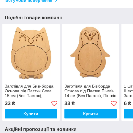
Всі умови повернення
Подібні товари компанії
Заготівля для Бизиборда
Заготівля для Бізіборда
1 шт
Основа під Паєтки Сова
Основа під Паєтки Пінгвін
Шест
15 см (Без Паєток),
14 см (Без Паєток), Пінгвін
Заго
Совушка Під Паєтки для
Під Паєтки
Шест
33
33
6
₴
₴
₴
Бізіборда Паєтки
(Без
Купити
Купити
Акційні пропозиції та новинки