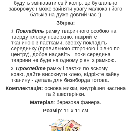
будуть змінювати свій колір, це буквально
заворожує і може зайняти увагу малюка і його
батьків на дуже довгий час :)
Збірка:
Покладіть
рамку тваринного особою на
тверду плоску поверхню, накрийте
тканиною з паєтками, зверху покладіть
серединку (правильною стороною і рівно по
центру), добре надавіть - поки середина
тварини не буде на одному рівні з рамкою.
Проклейте
рамку і паєтки по всьому
краю, дайте висохнути клею, відріжте зайву
тканину - деталь для бизиборда готова.
Комплектація:
основа микки, внутрішня частина
та 2 шестерінки.
Матеріал
: березова фанера.
Розмір
: 11 х 11 см