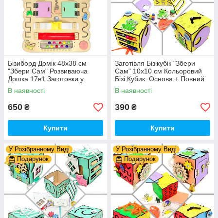
Бізиборд Домік 48x38 см
Заготівля Бізікубік "Збери
"Збери Сам" Розвиваюча
Сам" 10х10 см Кольоровий
Дошка 17в1 Заготовки у
Бізі Кубик: Основа + Повний
Разобранному вигляді +
Комплект (в Розібраному
В наявності
В наявності
Деталі та Фарба
Виді) Кубік Бізи, Жовтий
650
390
₴
₴
Купити
Купити
У Розібранному Виді
У Розібранному Виді
Подарунок
Подарунок