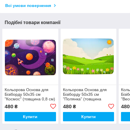
Всі умови повернення
Подібні товари компанії
Кольорова Основа для
Кольорова Основа для
Коль
Бізіборду 50х35 см
Бізіборду 50х35 см
Бізі
"Космос" (товщина 0,8 см)
"Полянка" (товщина
"Вес
Фанера 8 мм +
фанери 0,8 см) Фанера 8
фане
480
480
480
₴
₴
Односторонній Друк
мм + Односторонній Друк
мм +
Купити
Купити