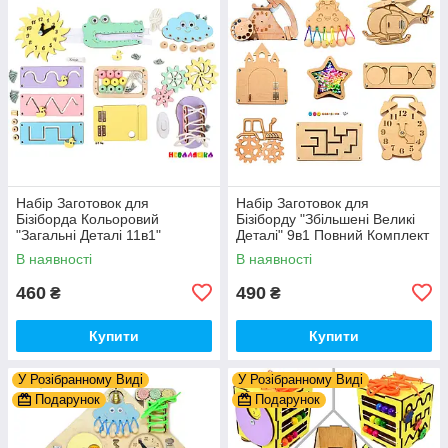
Набір Заготовок для
Набір Заготовок для
Бізіборда Кольоровий
Бізіборду "Збільшені Великі
"Загальні Деталі 11в1"
Деталі" 9в1 Повний Комплект
Базовий Комплект (+Клей,
+ Всі Кріплення
В наявності
В наявності
Шурупи) Набiр Заготівель
для Бiзiкуба
460
490
₴
₴
Купити
Купити
У Розібранному Виді
У Розібранному Виді
Подарунок
Подарунок