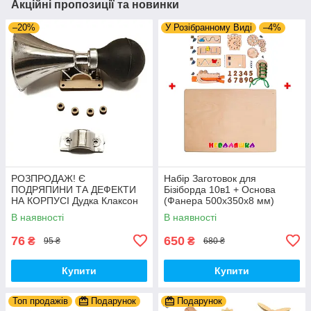
Акційні пропозиції та новинки
–20%
У Розібранному Виді
–4%
РОЗПРОДАЖ! Є
Набір Заготовок для
ПОДРЯПИНИ ТА ДЕФЕКТИ
Бізіборда 10в1 + Основа
НА КОРПУСІ Дудка Клаксон
(Фанера 500x350x8 мм)
для Велосипедів 14 см Фа-
Базові Деталі, Весь Комплект
В наявності
В наявності
Фа Пластик + Гума
- Собери Сам
76
650
₴
₴
95 ₴
680 ₴
Купити
Купити
Топ продажів
Подарунок
Подарунок