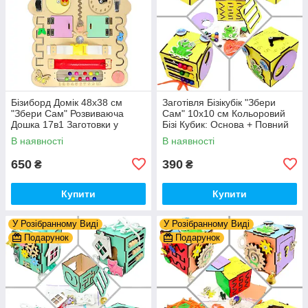
Бізиборд Домік 48x38 см
Заготівля Бізікубік "Збери
"Збери Сам" Розвиваюча
Сам" 10х10 см Кольоровий
Дошка 17в1 Заготовки у
Бізі Кубик: Основа + Повний
Разобранному вигляді +
Комплект (в Розібраному
В наявності
В наявності
Деталі та Фарба
Виді) Кубік Бізи, Жовтий
650
390
₴
₴
Купити
Купити
У Розібранному Виді
У Розібранному Виді
Подарунок
Подарунок