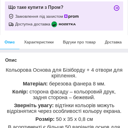
Що таке купити з Пром?
Замовлення під захистом
Доступна доставка
Опис
Характеристики
Відгуки про товар
Доставка
Опис
Кольорова Основа для Бізіборду + 4 отвори для
кріплення.
Матеріал:
березова фанера 8 мм.
Колір:
сторона фасаду – кольоровий друк,
задня сторона – бежевий.
Зверніть увагу:
відтінки кольорів можуть
відрізнятися через особливості кольору екрана.
Розмір:
50 х 35 х 0,8 см
В асортименті є більше 50 варіантів основ для