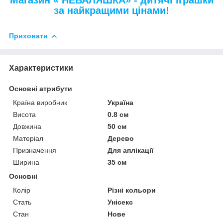
Магазин « НЕВАЛЯШКА» - дитячі іграшки
за найкращими цінами!
Приховати
Характеристики
Основні атрибути
Країна виробник
Україна
Висота
0.8 см
Довжина
50 см
Матеріал
Дерево
Призначення
Для аплікації
Ширина
35 см
Основні
Колір
Різні кольори
Стать
Унісекс
Стан
Нове