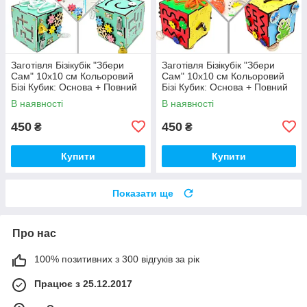
Заготівля Бізікубік "Збери
Заготівля Бізікубік "Збери
Сам" 10х10 см Кольоровий
Сам" 10х10 см Кольоровий
Бізі Кубик: Основа + Повний
Бізі Кубик: Основа + Повний
Комплект (в Розібраному
Комплект (в Розібраному
В наявності
В наявності
Виді) Кубік Бізи, Бірюза
Виді) Кубік Бізи, Різнокол
450
450
₴
₴
Купити
Купити
Показати ще
Про нас
100% позитивних з 300 відгуків за рік
Працює з 25.12.2017