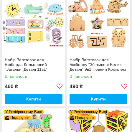
Набір Заготовок для
Набір Заготовок для
Бізіборда Кольоровий
Бізіборду "Збільшені Великі
"Загальні Деталі 11в1"
Деталі" 9в1 Повний Комплект
Базовий Комплект (+Клей,
+ Всі Кріплення
В наявності
В наявності
Шурупи) Набiр Заготівель
для Бiзiкуба
460
490
₴
₴
Купити
Купити
У Розібранному Виді
У Розібранному Виді
Подарунок
Подарунок