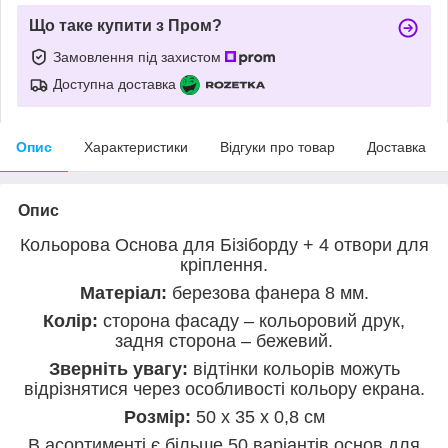
Що таке купити з Пром?
Замовлення під захистом
Доступна доставка
Опис
Характеристики
Відгуки про товар
Доставка
Опис
Кольорова Основа для Бізіборду + 4 отвори для
кріплення.
Матеріал:
березова фанера 8 мм.
Колір:
сторона фасаду – кольоровий друк,
задня сторона – бежевий.
Зверніть увагу:
відтінки кольорів можуть
відрізнятися через особливості кольору екрана.
Розмір:
50 х 35 х 0,8 см
В асортименті є більше 50 варіантів основ для