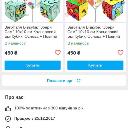
Заготівля Бізікубік "Збери
Заготівля Бізікубік "Збери
Сам" 10х10 см Кольоровий
Сам" 10х10 см Кольоровий
Бізі Кубик: Основа + Повний
Бізі Кубик: Основа + Повний
Комплект (в Розібраному
Комплект (в Розібраному
В наявності
В наявності
Виді) Кубік Бізи, Бірюза
Виді) Кубік Бізи, Різнокол
450
450
₴
₴
Купити
Купити
Показати ще
Про нас
100% позитивних з 300 відгуків за рік
Працює з 25.12.2017