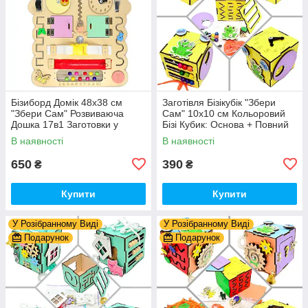
Бізиборд Домік 48x38 см
Заготівля Бізікубік "Збери
"Збери Сам" Розвиваюча
Сам" 10х10 см Кольоровий
Дошка 17в1 Заготовки у
Бізі Кубик: Основа + Повний
Разобранному вигляді +
Комплект (в Розібраному
В наявності
В наявності
Деталі та Фарба
Виді) Кубік Бізи, Жовтий
650
390
₴
₴
Купити
Купити
У Розібранному Виді
У Розібранному Виді
Подарунок
Подарунок