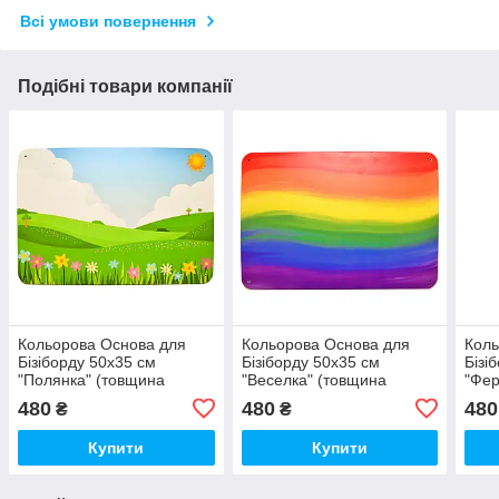
Всі умови повернення
Подібні товари компанії
Кольорова Основа для
Кольорова Основа для
Коль
Бізіборду 50х35 см
Бізіборду 50х35 см
Бізі
"Полянка" (товщина
"Веселка" (товщина
"Фер
фанери 0,8 см) Фанера 8
фанери 0,8 см) Фанера 8
Фане
480
480
480
₴
₴
мм + Односторонній Друк
мм + Односторонній Друк
Одно
Купити
Купити