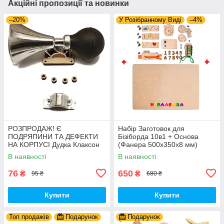
Акційні пропозиції та новинки
–20%
У Розібранному Виді
–4%
РОЗПРОДАЖ! Є
Набір Заготовок для
ПОДРЯПИНИ ТА ДЕФЕКТИ
Бізіборда 10в1 + Основа
НА КОРПУСІ Дудка Клаксон
(Фанера 500x350x8 мм)
для Велосипедів 14 см Фа-
Базові Деталі, Весь Комплект
В наявності
В наявності
Фа Пластик + Гума
- Собери Сам
76
650
₴
₴
95 ₴
680 ₴
Купити
Купити
Топ продажів
Подарунок
Подарунок