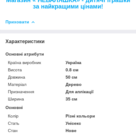
Магазин « НЕВАЛЯШКА» - дитячі іграшки
за найкращими цінами!
Приховати
Характеристики
Основні атрибути
Країна виробник
Україна
Висота
0.8 см
Довжина
50 см
Матеріал
Дерево
Призначення
Для аплікації
Ширина
35 см
Основні
Колір
Різні кольори
Стать
Унісекс
Стан
Нове