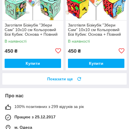
Заготівля Бізікубік "Збери
Заготівля Бізікубік "Збери
Сам" 10х10 см Кольоровий
Сам" 10х10 см Кольоровий
Бізі Кубик: Основа + Повний
Бізі Кубик: Основа + Повний
Комплект (в Розібраному
Комплект (в Розібраному
В наявності
В наявності
Виді) Кубік Бізи, Бірюза
Виді) Кубік Бізи, Різнокол
450
450
₴
₴
Купити
Купити
Показати ще
Про нас
100% позитивних з 299 відгуків за рік
Працює з 25.12.2017
м. Одеса