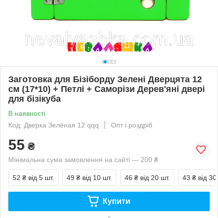
Заготовка для Бізіборду Зелені Дверцята 12
см (17*10) + Петлі + Саморізи Дерев'яні двері
для бізікуба
В наявності
Код: Дверка Зелёная 12 qqq
Опт і роздріб
55
₴
Мінімальна сума замовлення на сайті — 200 ₴
52 ₴
від 5 шт.
49 ₴
від 10 шт.
46 ₴
від 20 шт.
43 ₴
від 30
Купити