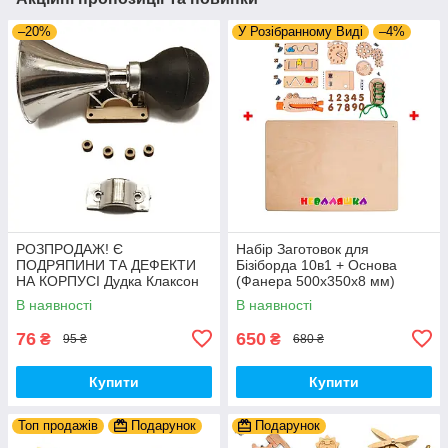
–20%
У Розібранному Виді
–4%
РОЗПРОДАЖ! Є
Набір Заготовок для
ПОДРЯПИНИ ТА ДЕФЕКТИ
Бізіборда 10в1 + Основа
НА КОРПУСІ Дудка Клаксон
(Фанера 500x350x8 мм)
для Велосипедів 14 см Фа-
Базові Деталі, Весь Комплект
В наявності
В наявності
Фа Пластик + Гума
- Собери Сам
76
650
₴
₴
95 ₴
680 ₴
Купити
Купити
Топ продажів
Подарунок
Подарунок