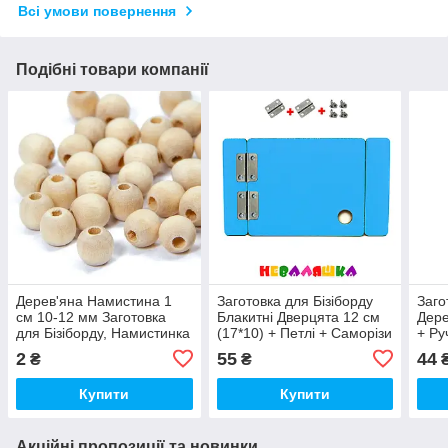
Всі умови повернення
Подібні товари компанії
Дерев'яна Намистина 1
Заготовка для Бізіборду
Заго
см 10-12 мм Заготовка
Блакитні Дверцята 12 см
Дере
для Бізіборду, Намистинка
(17*10) + Петлі + Саморізи
+ Ру
з Дерева Бусіна
Дерев'яні двері для
Само
2
55
44
₴
₴
бізікуба
Купити
Купити
Акційні пропозиції та новинки