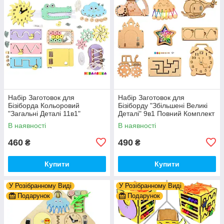
Набір Заготовок для
Набір Заготовок для
Бізіборда Кольоровий
Бізіборду "Збільшені Великі
"Загальні Деталі 11в1"
Деталі" 9в1 Повний Комплект
Базовий Комплект (+Клей,
+ Всі Кріплення
В наявності
В наявності
Шурупи) Набiр Заготівель
для Бiзiкуба
460
490
₴
₴
Купити
Купити
У Розібранному Виді
У Розібранному Виді
Подарунок
Подарунок