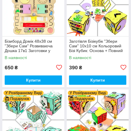
Бізиборд Домік 48x38 см
Заготівля Бізікубік "Збери
"Збери Сам" Розвиваюча
Сам" 10х10 см Кольоровий
Дошка 17в1 Заготовки у
Бізі Кубик: Основа + Повний
Разобранному вигляді +
Комплект (в Розібраному
В наявності
В наявності
Деталі та Фарба
Виді) Кубік Бізи, Жовтий
650
390
₴
₴
Купити
Купити
У Розібранному Виді
У Розібранному Виді
Подарунок
Подарунок