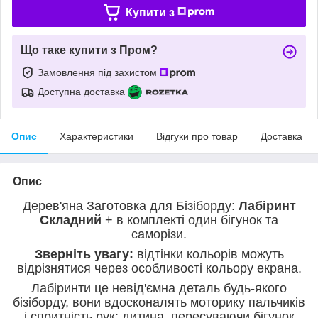
Купити з
Що таке купити з Пром?
Замовлення під захистом
Доступна доставка
Опис
Характеристики
Відгуки про товар
Доставка
Опис
Дерев'яна Заготовка для Бізіборду:
Лабіринт
Складний
+ в комплекті один бігунок та
саморізи.
Зверніть увагу:
відтінки кольорів можуть
відрізнятися через особливості кольору екрана.
Лабіринти це невід'ємна деталь будь-якого
бізіборду, вони вдосконалять моторику пальчиків
і спритність рук: дитина, пересуваючи бігунок