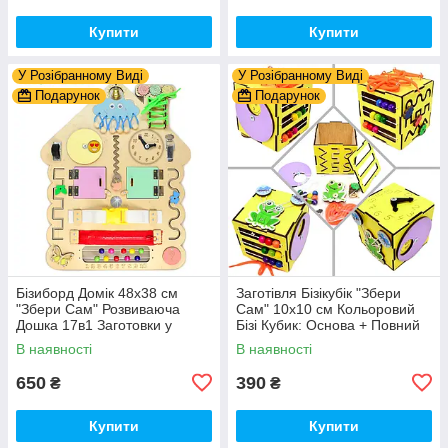
Купити
Купити
У Розібранному Виді
У Розібранному Виді
Подарунок
Подарунок
Бізиборд Домік 48x38 см
Заготівля Бізікубік "Збери
"Збери Сам" Розвиваюча
Сам" 10х10 см Кольоровий
Дошка 17в1 Заготовки у
Бізі Кубик: Основа + Повний
Разобранному вигляді +
Комплект (в Розібраному
В наявності
В наявності
Деталі та Фарба
Виді) Кубік Бізи, Жовтий
650
390
₴
₴
Купити
Купити