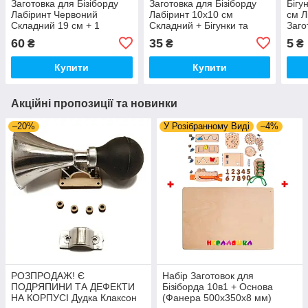
Заготовка для Бізіборду
Заготовка для Бізіборду
Бігу
Лабіринт Червоний
Лабіринт 10х10 см
см Л
Складний 19 см + 1
Складний + Бігунки та
Заго
Бігунок + Шурупи
Самонарізи, Набір для
Бізі
60
35
5
₴
₴
₴
Бізікубіка
Лабі
Купити
Купити
Акційні пропозиції та новинки
–20%
У Розібранному Виді
–4%
РОЗПРОДАЖ! Є
Набір Заготовок для
ПОДРЯПИНИ ТА ДЕФЕКТИ
Бізіборда 10в1 + Основа
НА КОРПУСІ Дудка Клаксон
(Фанера 500x350x8 мм)