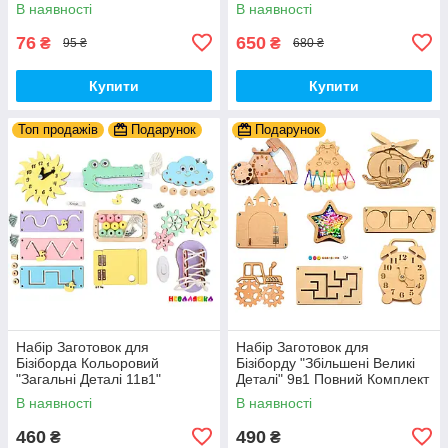
для Велосипедів 14 см Фа-
Базові Деталі, Весь Комплект
В наявності
В наявності
Фа Пластик + Гума
- Собери Сам
76
650
₴
₴
95 ₴
680 ₴
Купити
Купити
Топ продажів
Подарунок
Подарунок
Набір Заготовок для
Набір Заготовок для
Бізіборда Кольоровий
Бізіборду "Збільшені Великі
"Загальні Деталі 11в1"
Деталі" 9в1 Повний Комплект
Базовий Комплект (+Клей,
+ Всі Кріплення
В наявності
В наявності
Шурупи) Набiр Заготівель
для Бiзiкуба
460
490
₴
₴