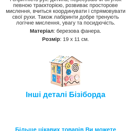
певною траєкторією, розвиває просторове
мислення, вчиться координувати і спрямовувати
свої рухи. Також лабіринти добре тренують
логічне мислення, увагу та посидючість.
Матеріал
: березова фанера.
Розмір
: 19 х 11 см.
Інші деталі Бізіборда
Більше цікавих товарів Ви можете