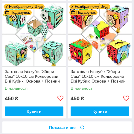
У Розібранному Виді
У Розібранному Виді
Подарунок
Подарунок
Заготівля Бізікубік "Збери
Заготівля Бізікубік "Збери
Сам" 10х10 см Кольоровий
Сам" 10х10 см Кольоровий
Бізі Кубик: Основа + Повний
Бізі Кубик: Основа + Повний
Комплект (в Розібраному
Комплект (в Розібраному
В наявності
В наявності
Виді) Кубік Бізи, Бірюза
Виді) Кубік Бізи, Різнокол
450
450
₴
₴
Купити
Купити
Показати ще