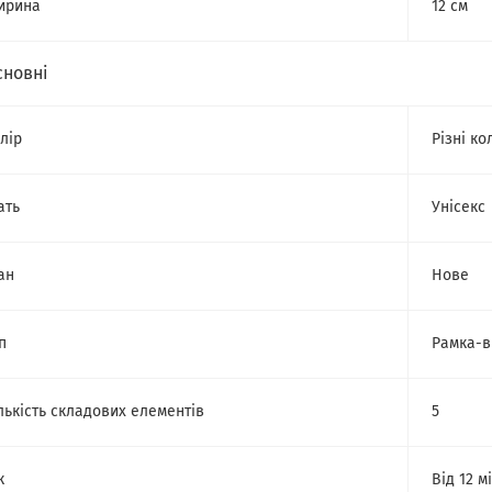
ирина
12 см
сновні
лір
Різні ко
ать
Унісекс
ан
Нове
п
Рамка-
лькість складових елементів
5
к
Від 12 м