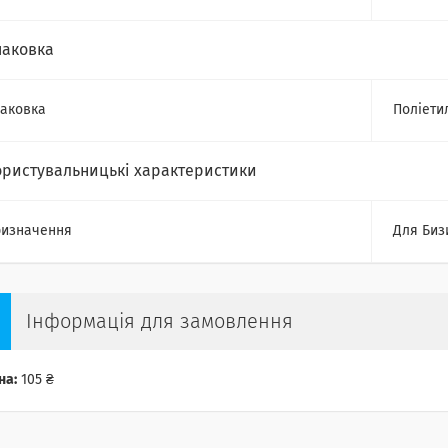
паковка
аковка
Поліети
ористувальницькі характеристики
изначення
Для Биз
Інформація для замовлення
на:
105 ₴