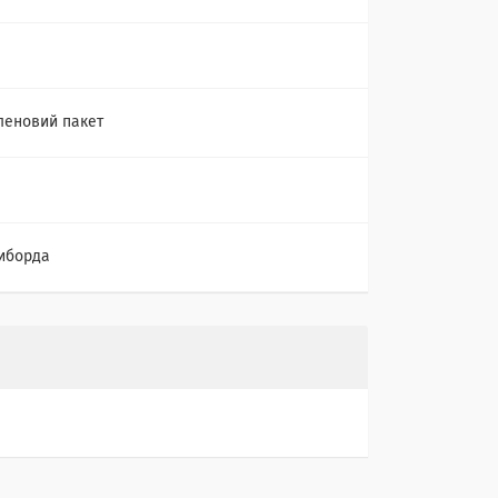
леновий пакет
иборда