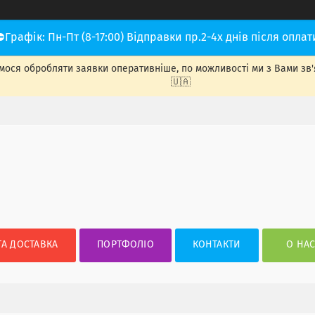
⛔Графік: Пн-Пт (8-17:00) Відправки пр.2-4х днів після оплат
ося обробляти заявки оперативніше, по можливості ми з Вами зв'яже
🇺🇦
ТА ДОСТАВКА
ПОРТФОЛІО
КОНТАКТИ
О НА