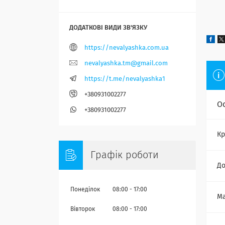
https://nevalyashka.com.ua
nevalyashka.tm@gmail.com
https://t.me/nevalyashka1
+380931002277
О
+380931002277
Кр
Графік роботи
Д
Понеділок
08:00
17:00
Ма
Вівторок
08:00
17:00