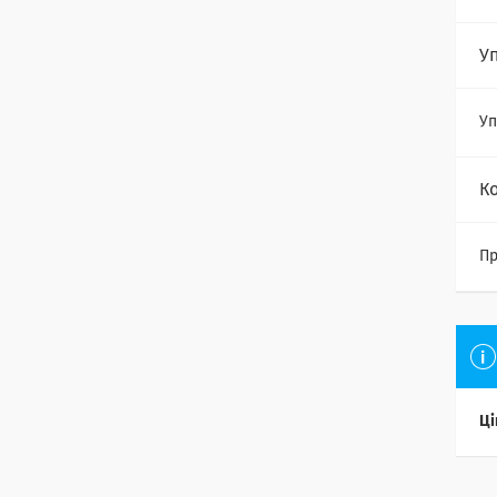
У
Уп
К
Пр
Ці