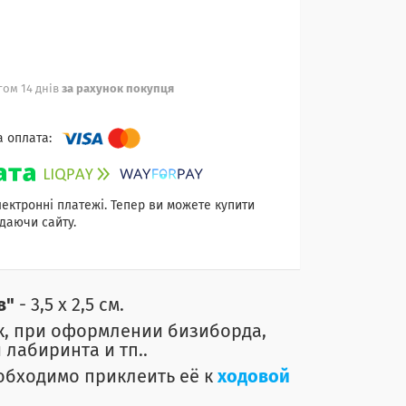
ом 14 днів
за рахунок покупця
лектронні платежі. Тепер ви можете купити
даючи сайту.
в"
- 3,5 х 2,5 см.
к, при оформлении бизиборда,
 лабиринта и тп..
еобходимо приклеить её к
ходовой