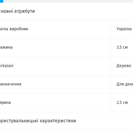
сновні атрибути
аїна виробник
Україна
овжина
3.5 см
теріал
Дерево
изначення
Для дек
ирина
2.5 см
ористувальницькі характеристики