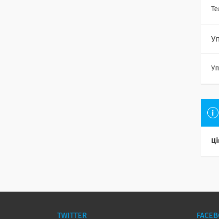
Те
У
Уп
Ці
TWITTER
FACE