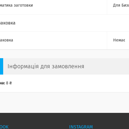
матика заготовки
Для Биз
паковка
аковка
Немає
Інформація для замовлення
на:
8 ₴
BOOK
INSTAGRAM