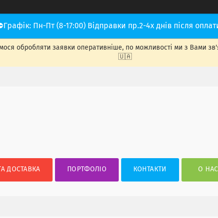
⛔Графік: Пн-Пт (8-17:00) Відправки пр.2-4х днів після оплат
ося обробляти заявки оперативніше, по можливості ми з Вами зв'яже
🇺🇦
ТА ДОСТАВКА
ПОРТФОЛІО
КОНТАКТИ
О НА