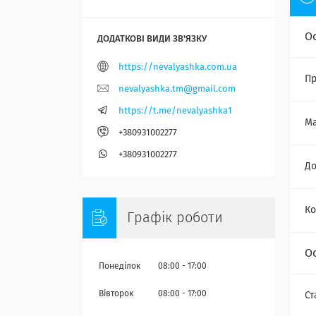
О
https://nevalyashka.com.ua
Пр
nevalyashka.tm@gmail.com
https://t.me/nevalyashka1
Ма
+380931002277
+380931002277
Д
Ко
Графік роботи
О
Понеділок
08:00
17:00
Вівторок
08:00
17:00
Ст