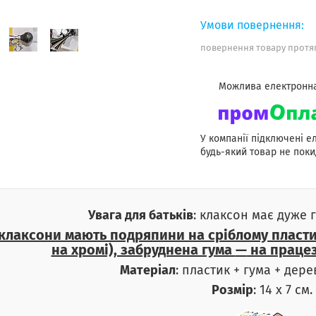
повернення товару протяг
У компанії підключені е
будь-який товар не поки
Увага для батьків
: клаксон має дуже 
 клаксони мають подряпини на сріблому пласт
на хромі), забруднена гума
—
на працез
Матеріал
: пластик + гума + дер
Розмір
: 14 х 7 см.