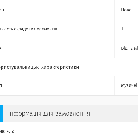
ан
Нове
лькість складових елементів
1
к
Від 12 м
ористувальницькі характеристики
п
Музичні
Інформація для замовлення
на:
76 ₴