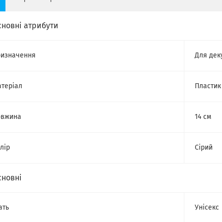
сновні атрибути
изначення
Для дек
теріал
Пластик
овжина
14 см
лір
Сірий
сновні
ать
Унісекс