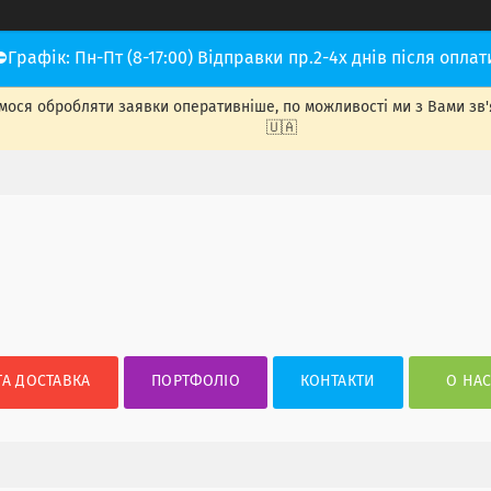
⛔Графік: Пн-Пт (8-17:00) Відправки пр.2-4х днів після оплат
ося обробляти заявки оперативніше, по можливості ми з Вами зв'яже
🇺🇦
ТА ДОСТАВКА
ПОРТФОЛІО
КОНТАКТИ
О НА