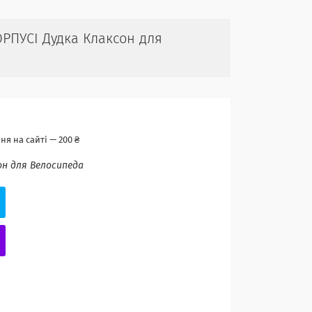
РПУСІ Дудка Клаксон для
я на сайті — 200 ₴
он для Велосипеда