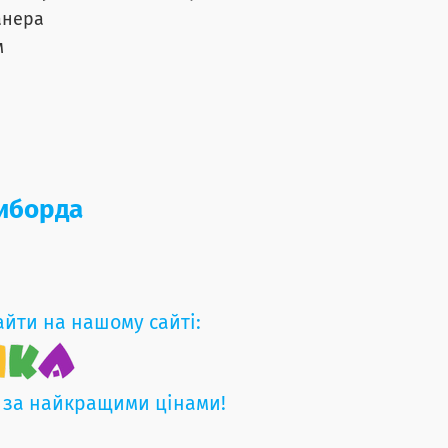
анера
м
зиборда
айти на нашому сайті:
 за найкращими цінами!