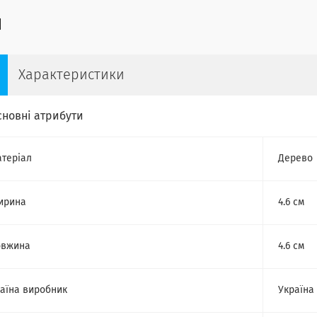
Характеристики
сновні атрибути
теріал
Дерево
ирина
4.6 см
овжина
4.6 см
аїна виробник
Україна