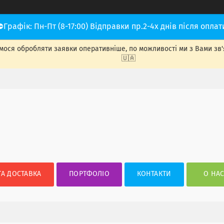
⛔Графік: Пн-Пт (8-17:00) Відправки пр.2-4х днів після оплат
ося обробляти заявки оперативніше, по можливості ми з Вами зв'яже
🇺🇦
ТА ДОСТАВКА
ПОРТФОЛІО
КОНТАКТИ
О НА