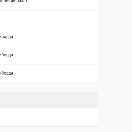
леновий пакет
иборда
иборда
иборда