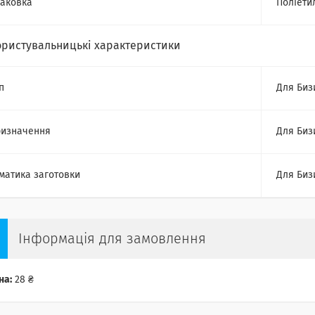
аковка
Поліети
ористувальницькі характеристики
п
Для Биз
изначення
Для Биз
матика заготовки
Для Биз
Інформація для замовлення
на:
28 ₴