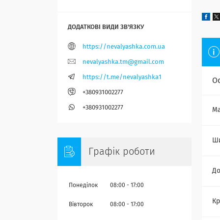
https://nevalyashka.com.ua
nevalyashka.tm@gmail.com
https://t.me/nevalyashka1
О
+380931002277
+380931002277
Ма
Ш
Графік роботи
Д
Понеділок
08:00
17:00
Кр
Вівторок
08:00
17:00