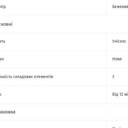
лір
Бежеви
сновні
ать
Унісекс
ан
Нове
лькість складових елементів
3
к
Від 12 м
паковка