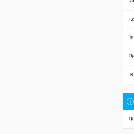
Уп
К
Ти
Пр
Те
Ці