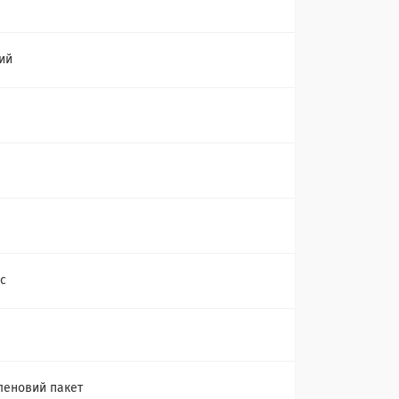
ий
іс
леновий пакет