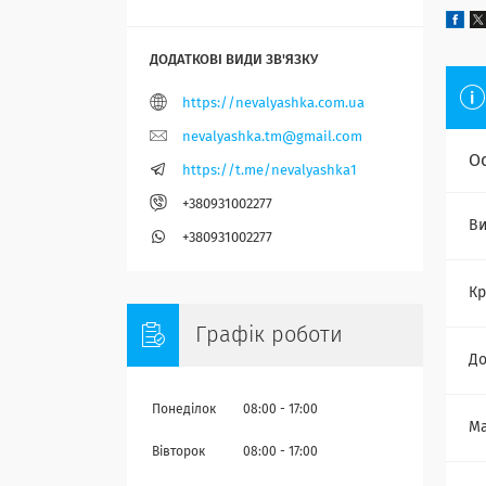
https://nevalyashka.com.ua
nevalyashka.tm@gmail.com
О
https://t.me/nevalyashka1
+380931002277
Ви
+380931002277
Кр
Графік роботи
Д
Понеділок
08:00
17:00
Ма
Вівторок
08:00
17:00