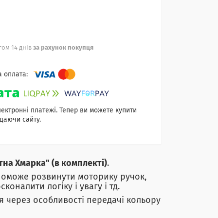
ом 14 днів
за рахунок покупця
лектронні платежі. Тепер ви можете купити
даючи сайту.
на Хмарка" (в комплекті)
.
поможе розвинути моторику ручок,
коналити логіку і увагу і тд.
ся через особливості передачі кольору