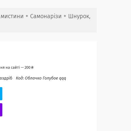
амистини + Самонарізи + Шнурок,
я на сайті — 200 ₴
роздріб
Код:
Облачко Голубое qqq