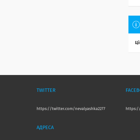
Ці
TWITTER
FACE
https://twitter.com/nevalyashka2277
https: