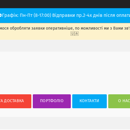
⛔Графік: Пн-Пт (8-17:00) Відправки пр.2-4х днів після оплат
ося обробляти заявки оперативніше, по можливості ми з Вами зв'яже
🇺🇦
ТА ДОСТАВКА
ПОРТФОЛІО
КОНТАКТИ
О НА