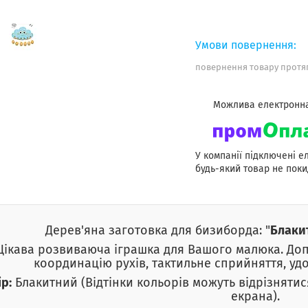
повернення товару протяг
У компанії підключені е
будь-який товар не поки
Дерев'яна заготовка для бизиборда: "
Блакит
Цікава розвиваюча іграшка для Вашого малюка. До
координацію рухів,
тактильне сприйняття, удос
р:
Блакитний (
Відтінки кольорів можуть відрізняти
екрана).