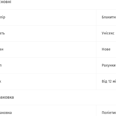
сновні
лір
Блакитн
ать
Унісекс
ан
Нове
п
Рахунки
к
Від 12 м
паковка
аковка
Поліети