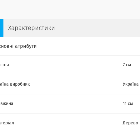
Характеристики
сновні атрибути
сота
7 см
аїна виробник
Україна
овжина
11 см
теріал
Дерево