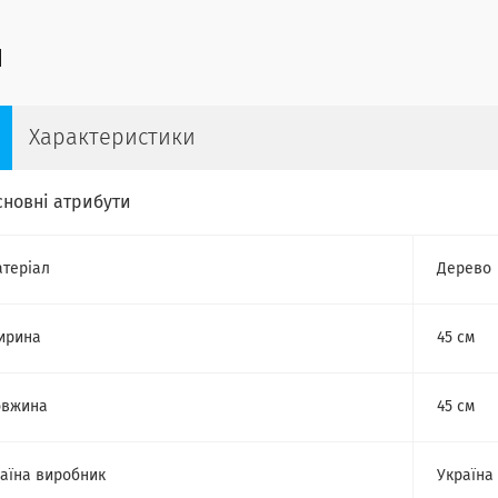
Характеристики
сновні атрибути
теріал
Дерево
ирина
45 см
овжина
45 см
аїна виробник
Україна