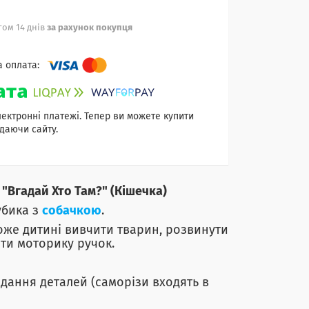
ом 14 днів
за рахунок покупця
лектронні платежі. Тепер ви можете купити
даючи сайту.
"Вгадай Хто Там?" (Кішечка)
убика з
собачкою
.
же дитині вивчити тварин, розвинути
ити моторику ручок.
адання деталей (саморізи входять в