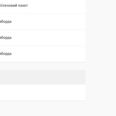
піленовий пакет
иборда
иборда
иборда