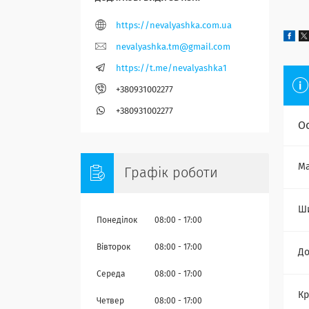
https://nevalyashka.com.ua
nevalyashka.tm@gmail.com
https://t.me/nevalyashka1
+380931002277
+380931002277
О
Ма
Графік роботи
Ш
Понеділок
08:00
17:00
Вівторок
08:00
17:00
Д
Середа
08:00
17:00
Кр
Четвер
08:00
17:00