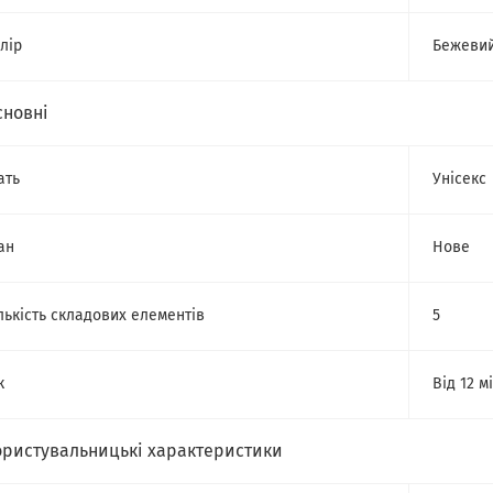
лір
Бежеви
сновні
ать
Унісекс
ан
Нове
лькість складових елементів
5
к
Від 12 м
ористувальницькі характеристики