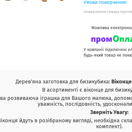
повернення товару протяг
У компанії підключені е
будь-який товар не поки
Дерев'яна заготовка для бизикубика:
Віконце 
В асортименті є віконце для бизик
ава розвиваюча іграшка для Вашого малюка, допомо
уважність, послідовність, удосконал
Зверніть Увагу:
Віконця йдуть в розібраному вигляді, необхідна скл
комплект).