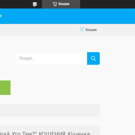
Кошик
и
Кошик
С
гадай Хто Там?" КОШЕННЯ Кішечка