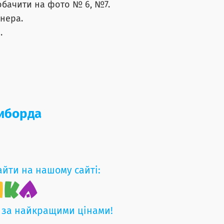
обачити на фото № 6, №7.
нера.
.
зиборда
айти на нашому сайті:
 за найкращими цінами!