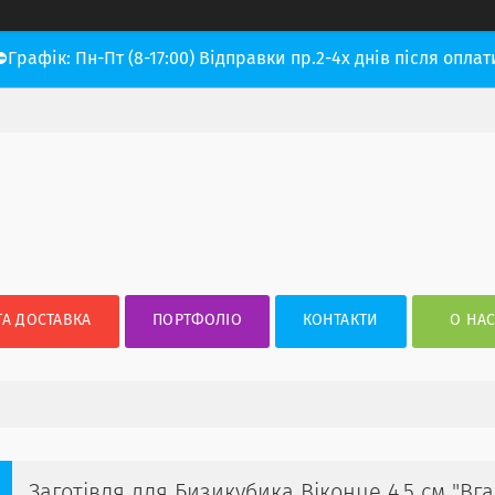
⛔Графік: Пн-Пт (8-17:00) Відправки пр.2-4х днів після оплат
ТА ДОСТАВКА
ПОРТФОЛІО
КОНТАКТИ
О НА
Заготівля для Бизикубика Віконце 4,5 см "В