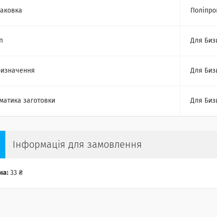
аковка
Поліпро
п
Для Биз
изначення
Для Биз
матика заготовки
Для Биз
Інформація для замовлення
на:
33 ₴