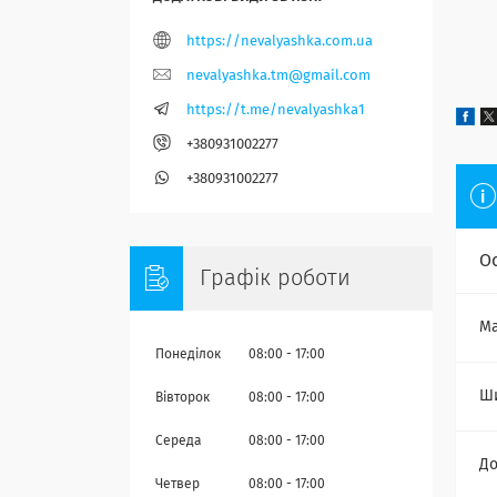
https://nevalyashka.com.ua
nevalyashka.tm@gmail.com
https://t.me/nevalyashka1
+380931002277
+380931002277
О
Графік роботи
Ма
Понеділок
08:00
17:00
Ш
Вівторок
08:00
17:00
Середа
08:00
17:00
Д
Четвер
08:00
17:00