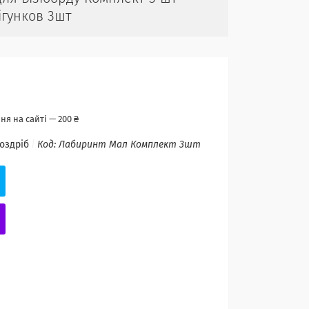
бігунков 3шт
я на сайті — 200 ₴
роздріб
Код:
Лабиринт Мал Комплект 3шт