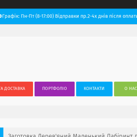
⛔Графік: Пн-Пт (8-17:00) Відправки пр.2-4х днів після оплат
ТА ДОСТАВКА
ПОРТФОЛІО
КОНТАКТИ
О НА
Заготовка Дерев'яний Маленький Лабіринт д