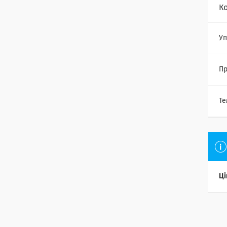
К
Уп
Пр
Те
Ці