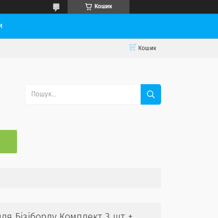
Кошик
и
Кошик
С
ля Бізіборду Комплект 3 шт +