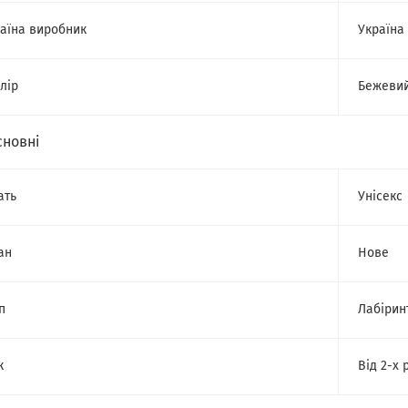
аїна виробник
Україна
лір
Бежеви
сновні
ать
Унісекс
ан
Нове
п
Лабірин
к
Від 2-х 