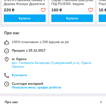
КНИГА Різьблена Книжка з
Серце Різьблена Шкатулка
Ялин
Дерева Фанери Дерев'яна
ПІД РОЗПИС Ажурне
Різь
яна Скринька у вигляді
Різьблене Сердечко
Ялин
220
160
16
₴
₴
книги
дерев'яна яна шкатулка
см
серце
Купити
Купити
Про нас
100% позитивних з 298 відгуків за рік
Працює з 25.12.2017
м. Одеса
вул. Генерала Бочарова (Суворівський р-н), Одеса,
Україна
Контакти
Сьогодні вихідний
Показати весь графік роботи
Про нас