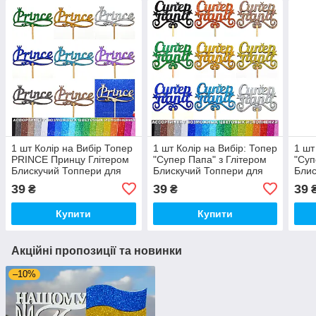
1 шт Колір на Вибір Топер
1 шт Колір на Вибір: Топер
1 шт
PRINCE Принцу Глітером
"Супер Папа" з Глітером
"Суп
Блискучий Топпери для
Блискучий Топпери для
Блис
Торта Топер Дерев'яний
Торта Топер Дерев'яний
Торт
39
39
39
₴
₴
Букета Квітів
Букета Квітів
Буке
Купити
Купити
Акційні пропозиції та новинки
–10%