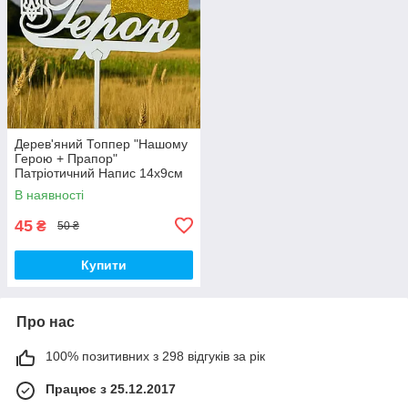
Дерев'яний Топпер "Нашому
Герою + Прапор"
Патріотичний Напис 14х9см
Білий Топер для Торта
В наявності
Букета Квіти Фігурка
Захиснику України
45
₴
50 ₴
Купити
Про нас
100% позитивних з 298 відгуків за рік
Працює з 25.12.2017