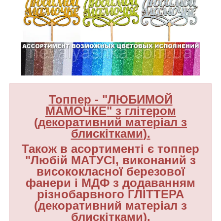
То
ппер - "
ЛЮБИМОЙ
МАМОЧКЕ
" з глітером
(
декоративний матеріал з
блискітками
)
.
Також в асортименті є топпер
"
Любій МАТУСІ
,
виконаний з
висококласної березової
фанери і
МДФ з
додаванням
різнобарвного ГЛІТТЕРА
(
декоративний матеріал з
блискітками
).