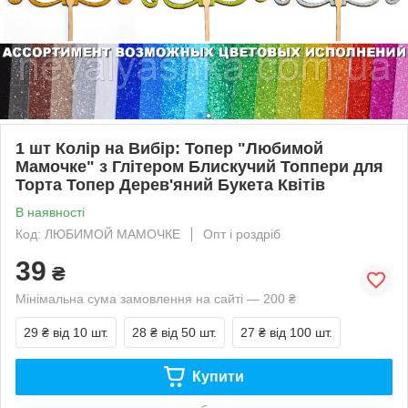
1 шт Колір на Вибір: Топер "Любимой
Мамочке" з Глітером Блискучий Топпери для
Торта Топер Дерев'яний Букета Квітів
В наявності
Код: ЛЮБИМОЙ МАМОЧКЕ
Опт і роздріб
39
₴
Мінімальна сума замовлення на сайті — 200 ₴
29 ₴
від 10 шт.
28 ₴
від 50 шт.
27 ₴
від 100 шт.
Купити