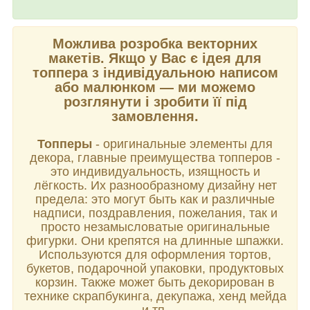
Можлива розробка векторних
макетів.
Якщо у Вас є ідея для
топпера з індивідуальною написом
або малюнком
—
ми можемо
розглянути і зробити її під
замовлення.
Топперы
- оригинальные элементы для
декора, главные преимущества топперов -
это индивидуальность, изящность и
лёгкость. Их разнообразному дизайну нет
предела: это могут быть как и различные
надписи, поздравления, пожелания, так и
просто незамысловатые оригинальные
фигурки. Они крепятся на длинные шпажки.
Используются для оформления тортов,
букетов, подарочной упаковки, продуктовых
корзин. Также может быть декорирован в
технике скрапбукинга, декупажа, хенд мейда
и тп.